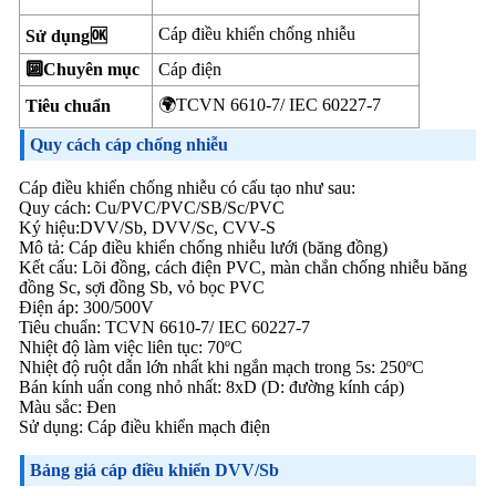
Cáp điều khiển chống nhiễu
Sử dụng🆗
🔟Chuyên mục
Cáp điện
🌍TCVN 6610-7/ IEC 60227-7
Tiêu chuẩn
Quy cách cáp chống nhiễu
Cáp điều khiển chống nhiễu có cấu tạo như sau:
Quy cách: Cu/PVC/PVC/SB/Sc/PVC
Ký hiệu:DVV/Sb, DVV/Sc, CVV-S
Mô tả: Cáp điều khiển chống nhiễu lưới (băng đồng)
Kết cấu: Lõi đồng, cách điện PVC, màn chắn chống nhiễu băng
đồng Sc, sợi đồng Sb, vỏ bọc PVC
Điện áp: 300/500V
Tiêu chuẩn: TCVN 6610-7/ IEC 60227-7
Nhiệt độ làm việc liên tục: 70ºC
Nhiệt độ ruột dẫn lớn nhất khi ngắn mạch trong 5s: 250ºC
Bán kính uấn cong nhỏ nhất: 8xD (D: đường kính cáp)
Màu sắc: Đen
Sử dụng: Cáp điều khiển mạch điện
Bảng giá cáp điều khiển DVV/Sb