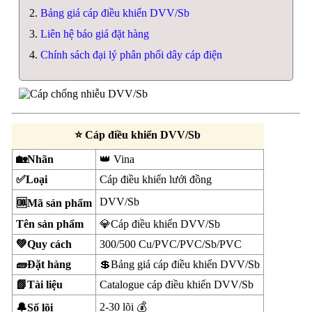
Bảng giá cáp điều khiển DVV/Sb
Liên hệ báo giá đặt hàng
Chính sách đại lý phân phối dây cáp điện
⭐ Cáp điều khiển DVV/Sb
🏡Nhãn
👑 Vina
✅Loại
Cáp điều khiển lưới đồng
DVV/Sb
🆒Mã sản phẩm
Tên sản phẩm
💎Cáp điều khiển DVV/Sb
💚Quy cách
300/500 Cu/PVC/PVC/Sb/PVC
🧱Đặt hàng
💲Bảng giá cáp điều khiển DVV/Sb
📗Tài liệu
Catalogue cáp điều khiển DVV/Sb
2-30 lõi 💰
🔔Số lõi