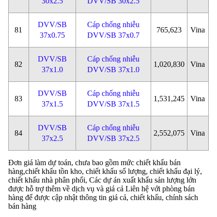
30x2.5
DVV/SB 30x2.5
DVV/SB
Cáp chống nhiễu
81
765,623
Vina
37x0.75
DVV/SB 37x0.7
DVV/SB
Cáp chống nhiễu
82
1,020,830
Vina
37x1.0
DVV/SB 37x1.0
DVV/SB
Cáp chống nhiễu
83
1,531,245
Vina
37x1.5
DVV/SB 37x1.5
DVV/SB
Cáp chống nhiễu
84
2,552,075
Vina
37x2.5
DVV/SB 37x2.5
Đơn giá làm dự toán, chưa bao gồm mức chiết khấu bán
hàng,chiết khấu tồn kho, chiết khấu số lượng, chiết khấu đại lý,
chiết khấu nhà phân phối, Các dự án xuất khẩu sản lượng lớn
được hỗ trợ thêm về dịch vụ và giá cả Liên hệ với phòng bán
hàng để được cập nhật thông tin giá cả, chiết khấu, chính sách
bán hàng