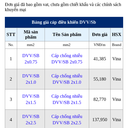
Đơn giá đã bao gồm vat, chưa gồm chiết khấu và các chính sách
khuyến mại
Bảng giá cáp điều khiển DVV/Sb
Mã sản
STT
Tên Sản phẩm
Đơn giá
HSX
phẩm
No.
mm2
mm2
VNĐ/m
Brand
DVV/SB
Cáp chống nhiễu
1
41,385
Vina
2x0.75
DVV/SB 2x0.75
DVV/SB
Cáp chống nhiễu
2
55,180
Vina
2x1.0
DVV/SB 2x1.0
DVV/SB
Cáp chống nhiễu
3
82,770
Vina
2x1.5
DVV/SB 2x1.5
DVV/SB
Cáp chống nhiễu
4
137,950
Vina
2x2.5
DVV/SB 2x2.5