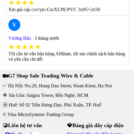
★★★★
Xin giá cáp cxv/yjv-Cu/XLPE/PVC 3x95+2x50
V
Vương Bân
3 tháng trước
★★★★★
Tôi cần tư vấn bán hàng Affiliate, tôi xin chính sách bán hàng
và yêu cầu chi tiết
🏡G7 Shop Sale Trading Wire & Cable
✅ Hà Nội: No.29, Hung Dao Street, Hoan Kiem, Ha Noi
🔷 Sài Gòn: Saigon Tower, Bến Nghé, HCM
🆔 Huế: Số 92 Trần Hưng Đạo, Phú Xuân, TP. Huế
© Vina MicroSystems Trading Group
🤝Liên hệ tư vấn
💎Bảng giá dây cáp điện