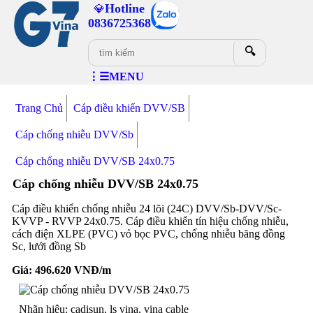
Hotline
💎
0836725368
🔍
⋮☰MENU
Trang Chủ
Cáp điều khiển DVV/SB
Cáp chống nhiễu DVV/Sb
Cáp chống nhiễu DVV/SB 24x0.75
Cáp chống nhiễu DVV/SB 24x0.75
Cáp điều khiển chống nhiễu 24 lõi (24C) DVV/Sb-DVV/Sc-
KVVP - RVVP 24x0.75. Cáp điều khiển tín hiệu chống nhiễu,
cách điện XLPE (PVC) vỏ bọc PVC, chống nhiễu băng đồng
Sc, lưới đồng Sb
Giá:
496.620
VNĐ/m
Nhãn hiệu: cadisun, ls vina, vina cable