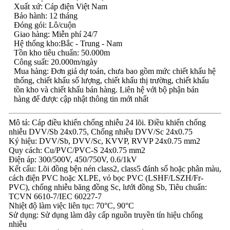
Xuất xứ: Cáp điện Việt Nam
Bảo hành: 12 tháng
Đóng gói: Lô/cuộn
Giao hàng: Miễn phí 24/7
Hệ thống kho:Bắc - Trung - Nam
Tồn kho tiêu chuẩn: 50.000m
Công suất: 20.000m/ngày
Mua hàng: Đơn giá dự toán, chưa bao gồm mức chiết khấu hệ
thống, chiết khấu số lượng, chiết khấu thị trường, chiết khấu
tồn kho và chiết khấu bán hàng. Liên hệ với bộ phận bán
hàng để được cập nhật thông tin mới nhất
Mô tả: Cáp điều khiển chống nhiễu 24 lõi. Điều khiển chống
nhiễu DVV/Sb 24x0.75, Chống nhiễu DVV/Sc 24x0.75
Ký hiệu: DVV/Sb, DVV/Sc, KVVP, RVVP 24x0.75 mm2
Quy cách: Cu/PVC/PVC-S 24x0.75 mm2
Điện áp: 300/500V, 450/750V, 0.6/1kV
Kết cấu: Lõi đồng bện nén class2, class5 đánh số hoặc phân màu,
cách điện PVC hoặc XLPE, vỏ bọc PVC (LSHF/LSZH/Fr-
PVC), chống nhiễu băng đồng Sc, lưới đồng Sb, Tiêu chuẩn:
TCVN 6610-7/IEC 60227-7
Nhiệt độ làm việc liên tục: 70°C, 90°C
Sử dụng: Sử dụng làm dây cấp nguồn truyền tín hiệu chống
nhiễu