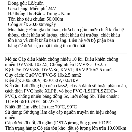
Đóng gói: Lô/cuộn
Giao hàng: Miễn phí 24/7
Hệ thống kho:Bắc - Trung - Nam
Tồn kho tiêu chuẩn: 50.000m
Công suất: 20.000m/ngày
Mua hàng: Đơn giá dự toán, chưa bao gồm mức chiết khấu hệ
thống, chiết khấu số lượng, chiết khấu thị trường, chiết khấu
tồn kho và chiết khấu bán hàng. Liên hệ với bộ phận bán
hàng để được cập nhật thông tin mới nhất
Mô tả: Cáp điều khiển chống nhiễu 10 lõi. Điều khiển chống
nhiễu DVV/Sb 10x2.5, Chống nhiễu DVV/Sc 10x2.5
Ký hiệu: DVV/Sb, DVV/Sc, KVVP, RVVP 10x2.5 mm2
Quy cách: Cu/PVC/PVC-S 10x2.5 mm2
Điện áp: 300/500V, 450/750V, 0.6/1kV
Kết cấu: Lõi đồng bện nén class2, class5 đánh số hoặc phân màu,
cách điện PVC hoặc XLPE, vỏ bọc PVC (LSHF/LSZH/Fr-
PVC), chống nhiễu băng đồng Sc, lưới đồng Sb, Tiêu chuẩn:
TCVN 6610-7/IEC 60227-7
Nhiệt độ làm việc liên tục: 70°C, 90°C
Sử dụng: Sử dụng làm dây cấp nguồn truyền tín hiệu chống
nhiễu
Cáp được đi nổi, đi ngầm (DSTA)trong ống ghen HDPE
Tình trạng hàng: Có sẵn tồn kho, đặt số lượng lớn trên 10.000km