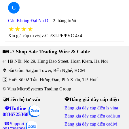
C
Càn Không Đại Na Di
2 tháng trước
★★★★
Xin giá cáp cxv/yjv-Cu/XLPE/PVC 4x4
🏡G7 Shop Sale Trading Wire & Cable
✅ Hà Nội: No.29, Hung Dao Street, Hoan Kiem, Ha Noi
🔷 Sài Gòn: Saigon Tower, Bến Nghé, HCM
🆔 Huế: Số 92 Trần Hưng Đạo, Phú Xuân, TP. Huế
© Vina MicroSystems Trading Group
🤝Liên hệ tư vấn
💎Bảng giá dây cáp điện
💎Hotline
Bảng giá dây cáp điện ls vina
0836725368
Bảng giá dây cáp điện cadisun
☎Support
Bảng giá dây cáp điện cadivi
0917286996