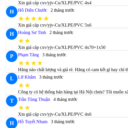
Xin giá cáp cxv/yjv-Cu/XLPE/PVC 4x4
Hô Diên Chước
2 tháng trước
H
★★★★★
Xin giá cáp cxv/yjv-Cu/XLPE/PVC 5x6
Hoàng Sư Tinh
2 tháng trước
H
★★
Xin giá cáp cxv/yjv-Cu/XLPE/PVC 4x70+1x50
Phạm Tăng
3 tháng trước
P
★★★★
Hãng nào chất lượng và giá rẻ. Hãng có cam kết gì hay chỉ 
Lữ Khâm
3 tháng trước
L
★★
Công ty có hệ thống bán hàng tại Hà Nội chưa? Tôi muốn x
Trần Tùng Thuận
4 tháng trước
T
★★
Xin giá cáp cxv/yjv-Cu/XLPE/PVC 4x6
Hồ Tuyết Nham
3 tháng trước
H