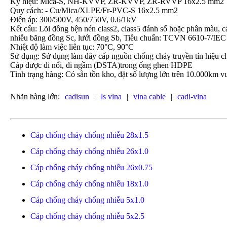
Ký hiệu: Mica-S, NH-KVVP, ZR-KVVP, ZR-RVVP 16x2.5 mm2
Quy cách: - Cu/Mica/XLPE/Fr-PVC-S 16x2.5 mm2
Điện áp: 300/500V, 450/750V, 0.6/1kV
Kết cấu: Lõi đồng bện nén class2, class5 đánh số hoặc phân mà
nhiễu băng đồng Sc, lưới đồng Sb, Tiêu chuẩn: TCVN 6610-7/IEC
Nhiệt độ làm việc liên tục: 70°C, 90°C
Sử dụng: Sử dụng làm dây cấp nguồn chống cháy truyền tín hiệu c
Cáp được đi nổi, đi ngầm (DSTA)trong ống ghen HDPE
Tình trạng hàng: Có sẵn tồn kho, đặt số lượng lớn trên 10.000km vu
Nhãn hàng lớn:
cadisun
|
ls vina
|
vina cable
|
cadi-vina
Cáp chống cháy chống nhiễu 28x1.5
Cáp chống cháy chống nhiễu 26x1.0
Cáp chống cháy chống nhiễu 26x0.75
Cáp chống cháy chống nhiễu 18x1.0
Cáp chống cháy chống nhiễu 5x1.0
Cáp chống cháy chống nhiễu 5x2.5