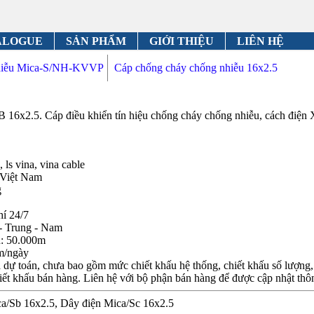
ALOGUE
SẢN PHẨM
GIỚI THIỆU
LIÊN HỆ
nhiễu Mica-S/NH-KVVP
Cáp chống cháy chống nhiễu 16x2.5
B 16x2.5. Cáp điều khiển tín hiệu chống cháy chống nhiễu, cách đi
 ls vina, vina cable
 Việt Nam
g
hí 24/7
- Trung - Nam
n: 50.000m
m/ngày
dự toán, chưa bao gồm mức chiết khấu hệ thống, chiết khấu số lượng, c
iết khấu bán hàng. Liên hệ với bộ phận bán hàng để được cập nhật thôn
ica/Sb 16x2.5, Dây điện Mica/Sc 16x2.5