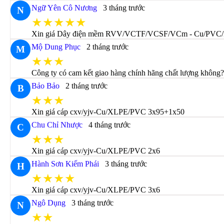
Ngữ Yên Cô Nương
3 tháng trước
N
★★★★★
Xin giá Dây điện mềm RVV/VCTF/VCSF/VCm - Cu/PVC
Mộ Dung Phục
2 tháng trước
M
★★★
Công ty có cam kết giao hàng chính hãng chất lượng không
Bảo Bảo
2 tháng trước
B
★★★
Xin giá cáp cxv/yjv-Cu/XLPE/PVC 3x95+1x50
Chu Chỉ Nhược
4 tháng trước
C
★★★
Xin giá cáp cxv/yjv-Cu/XLPE/PVC 2x6
Hành Sơn Kiếm Phái
3 tháng trước
H
★★★★
Xin giá cáp cxv/yjv-Cu/XLPE/PVC 3x6
Ngô Dụng
3 tháng trước
N
★★