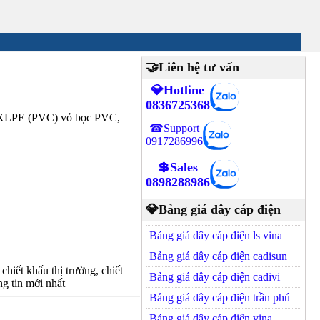
🤝Liên hệ tư vấn
💎Hotline
0836725368
ện XLPE (PVC) vỏ bọc PVC,
☎Support
0917286996
💲Sales
0898288986
💎Bảng giá dây cáp điện
Bảng giá dây cáp điện ls vina
Bảng giá dây cáp điện cadisun
hiết khấu thị trường, chiết
Bảng giá dây cáp điện cadivi
g tin mới nhất
Bảng giá dây cáp điện trần phú
Bảng giá dây cáp điện vina