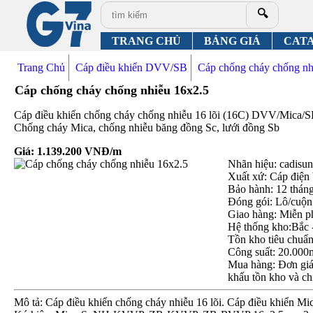
🔍
TRANG CHỦ
BẢNG GIÁ
CAT
Trang Chủ
Cáp điều khiển DVV/SB
Cáp chống cháy chống 
Cáp chống cháy chống nhiễu 16x2.5
Cáp điều khiển chống cháy chống nhiễu 16 lõi (16C) DVV/Mica/S
Chống cháy Mica, chống nhiễu băng đồng Sc, lưới đồng Sb
Giá:
1.139.200
VNĐ/m
Nhãn hiệu: cadisun,
Xuất xứ: Cáp điện
Bảo hành: 12 thán
Đóng gói: Lô/cuộn
Giao hàng: Miễn p
Hệ thống kho:Bắc 
Tồn kho tiêu chuẩ
Công suất: 20.000
Mua hàng: Đơn giá 
khấu tồn kho và ch
Mô tả: Cáp điều khiển chống cháy nhiễu 16 lõi. Cáp điều khiển M