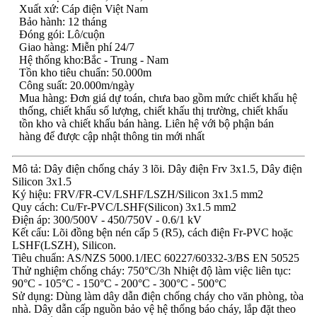
Xuất xứ: Cáp điện Việt Nam
Bảo hành: 12 tháng
Đóng gói: Lô/cuộn
Giao hàng: Miễn phí 24/7
Hệ thống kho:Bắc - Trung - Nam
Tồn kho tiêu chuẩn: 50.000m
Công suất: 20.000m/ngày
Mua hàng: Đơn giá dự toán, chưa bao gồm mức chiết khấu hệ
thống, chiết khấu số lượng, chiết khấu thị trường, chiết khấu
tồn kho và chiết khấu bán hàng. Liên hệ với bộ phận bán
hàng để được cập nhật thông tin mới nhất
Mô tả: Dây điện chống cháy 3 lõi. Dây điện Frv 3x1.5, Dây điện
Silicon 3x1.5
Ký hiệu: FRV/FR-CV/LSHF/LSZH/Silicon 3x1.5 mm2
Quy cách: Cu/Fr-PVC/LSHF(Silicon) 3x1.5 mm2
Điện áp: 300/500V - 450/750V - 0.6/1 kV
Kết cấu: Lõi đồng bện nén cấp 5 (R5), cách điện Fr-PVC hoặc
LSHF(LSZH), Silicon.
Tiêu chuẩn: AS/NZS 5000.1/IEC 60227/60332-3/BS EN 50525
Thử nghiệm chống cháy: 750°C/3h Nhiệt độ làm việc liên tục:
90°C - 105°C - 150°C - 200°C - 300°C - 500°C
Sử dụng: Dùng làm dây dẫn điện chống cháy cho văn phòng, tòa
nhà. Dây dẫn cấp nguồn bảo vệ hệ thống báo cháy, lắp đặt theo