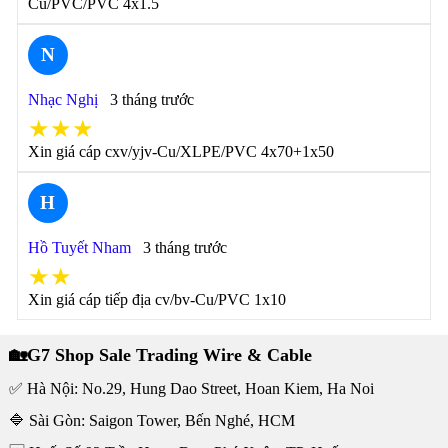
Cu/PVC/PVC 4x1.5
N
Nhạc Nghị
3 tháng trước
★★★
Xin giá cáp cxv/yjv-Cu/XLPE/PVC 4x70+1x50
H
Hồ Tuyết Nham
3 tháng trước
★★
Xin giá cáp tiếp địa cv/bv-Cu/PVC 1x10
🏡G7 Shop Sale Trading Wire & Cable
✅ Hà Nội: No.29, Hung Dao Street, Hoan Kiem, Ha Noi
🔷 Sài Gòn: Saigon Tower, Bến Nghé, HCM