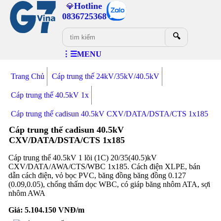
Hotline
💎
0836725368
🔍
⋮☰MENU
Trang Chủ
Cáp trung thế 24kV/35kV/40.5kV
Cáp trung thế 40.5kV 1x
Cáp trung thế cadisun 40.5kV CXV/DATA/DSTA/CTS 1x185
Cáp trung thế cadisun 40.5kV
CXV/DATA/DSTA/CTS 1x185
Cáp trung thế 40.5kV 1 lõi (1C) 20/35(40.5)kV
CXV/DATA/AWA/CTS/WBC 1x185. Cách điện XLPE, bán
dẫn cách điện, vỏ bọc PVC, băng đồng băng đồng 0.127
(0.09,0.05), chống thấm dọc WBC, có giáp băng nhôm ATA, sợi
nhôm AWA
Giá:
5.104.150
VNĐ/m