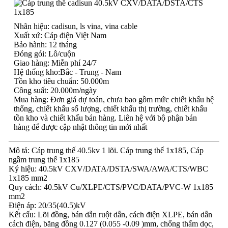
Nhãn hiệu: cadisun, ls vina, vina cable
Xuất xứ: Cáp điện Việt Nam
Bảo hành: 12 tháng
Đóng gói: Lô/cuộn
Giao hàng: Miễn phí 24/7
Hệ thống kho:Bắc - Trung - Nam
Tồn kho tiêu chuẩn: 50.000m
Công suất: 20.000m/ngày
Mua hàng: Đơn giá dự toán, chưa bao gồm mức chiết khấu hệ
thống, chiết khấu số lượng, chiết khấu thị trường, chiết khấu
tồn kho và chiết khấu bán hàng. Liên hệ với bộ phận bán
hàng để được cập nhật thông tin mới nhất
Mô tả: Cáp trung thế 40.5kv 1 lõi. Cáp trung thế 1x185, Cáp
ngầm trung thế 1x185
Ký hiệu: 40.5kV CXV/DATA/DSTA/SWA/AWA/CTS/WBC
1x185 mm2
Quy cách: 40.5kV Cu/XLPE/CTS/PVC/DATA/PVC-W 1x185
mm2
Điện áp: 20/35(40.5)kV
Kết cấu: Lõi đồng, bán dẫn ruột dẫn, cách điện XLPE, bán dẫn
cách điện, băng đồng 0.127 (0.055 -0.09 )mm, chống thấm dọc,