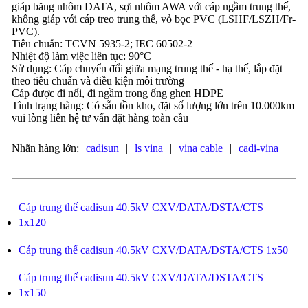
giáp băng nhôm DATA, sợi nhôm AWA với cáp ngầm trung thế,
không giáp với cáp treo trung thế, vỏ bọc PVC (LSHF/LSZH/Fr-
PVC).
Tiêu chuẩn: TCVN 5935-2; IEC 60502-2
Nhiệt độ làm việc liên tục: 90°C
Sử dụng: Cáp chuyển đổi giữa mạng trung thế - hạ thế, lắp đặt
theo tiêu chuẩn và điều kiện môi trường
Cáp được đi nổi, đi ngầm trong ống ghen HDPE
Tình trạng hàng: Có sẵn tồn kho, đặt số lượng lớn trên 10.000km
vui lòng liên hệ tư vấn đặt hàng toàn cầu
Nhãn hàng lớn:
cadisun
|
ls vina
|
vina cable
|
cadi-vina
Cáp trung thế cadisun 40.5kV CXV/DATA/DSTA/CTS
1x120
Cáp trung thế cadisun 40.5kV CXV/DATA/DSTA/CTS 1x50
Cáp trung thế cadisun 40.5kV CXV/DATA/DSTA/CTS
1x150