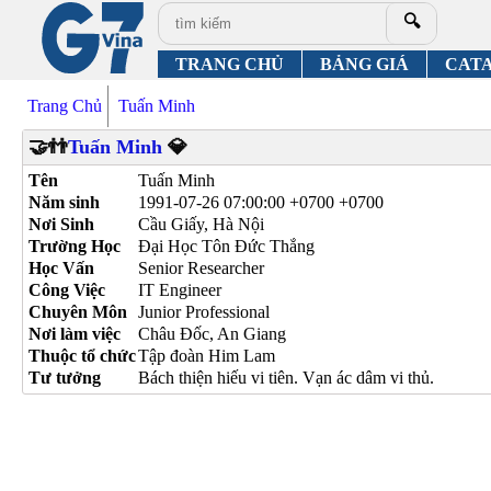
🔍
TRANG CHỦ
BẢNG GIÁ
CAT
Trang Chủ
Tuấn Minh
🤝👬
Tuấn Minh
💎
Tên
Tuấn Minh
Năm sinh
1991-07-26 07:00:00 +0700 +0700
Nơi Sinh
Cầu Giấy, Hà Nội
Trường Học
Đại Học Tôn Đức Thắng
Học Vấn
Senior Researcher
Công Việc
IT Engineer
Chuyên Môn
Junior Professional
Nơi làm việc
Châu Đốc, An Giang
Thuộc tổ chức
Tập đoàn Him Lam
Tư tưởng
Bách thiện hiếu vi tiên. Vạn ác dâm vi thủ.