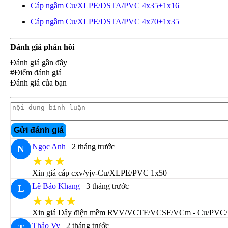
Cáp ngầm Cu/XLPE/DSTA/PVC 4x35+1x16
Cáp ngầm Cu/XLPE/DSTA/PVC 4x70+1x35
Đánh giá phản hồi
Đánh giá gần đây
#Điểm đánh giá
Đánh giá của bạn
Gửi đánh giá
Ngọc Anh
2 tháng trước
N
★★★
Xin giá cáp cxv/yjv-Cu/XLPE/PVC 1x50
Lê Bảo Khang
3 tháng trước
L
★★★★
Xin giá Dây điện mềm RVV/VCTF/VCSF/VCm - Cu/PVC
Thảo Vy
2 tháng trước