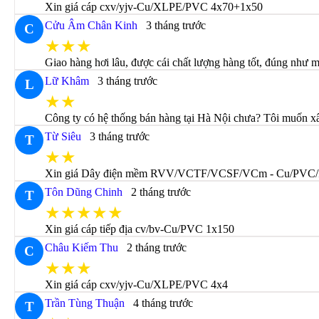
Xin giá cáp cxv/yjv-Cu/XLPE/PVC 4x70+1x50
Cửu Âm Chân Kinh
3 tháng trước
C
★★★
Giao hàng hơi lâu, được cái chất lượng hàng tốt, đúng như m
Lữ Khâm
3 tháng trước
L
★★
Công ty có hệ thống bán hàng tại Hà Nội chưa? Tôi muốn x
Từ Siêu
3 tháng trước
T
★★
Xin giá Dây điện mềm RVV/VCTF/VCSF/VCm - Cu/PVC/
Tôn Dũng Chinh
2 tháng trước
T
★★★★★
Xin giá cáp tiếp địa cv/bv-Cu/PVC 1x150
Châu Kiếm Thu
2 tháng trước
C
★★★
Xin giá cáp cxv/yjv-Cu/XLPE/PVC 4x4
Trần Tùng Thuận
4 tháng trước
T