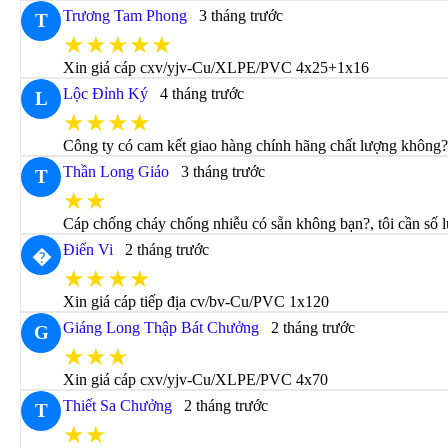
Trương Tam Phong
3 tháng trước
T
★★★★★
Xin giá cáp cxv/yjv-Cu/XLPE/PVC 4x25+1x16
Lộc Đỉnh Ký
4 tháng trước
L
★★★★
Công ty có cam kết giao hàng chính hãng chất lượng không
Thần Long Giáo
3 tháng trước
T
★★
Cáp chống cháy chống nhiễu có sẵn không bạn?, tôi cần số 
Điển Vi
2 tháng trước
�
★★★★
Xin giá cáp tiếp địa cv/bv-Cu/PVC 1x120
Giáng Long Thập Bát Chưởng
2 tháng trước
G
★★★
Xin giá cáp cxv/yjv-Cu/XLPE/PVC 4x70
Thiết Sa Chưởng
2 tháng trước
T
★★