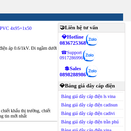
🤝Liên hệ tư vấn
PVC 4x95+1x50
💎Hotline
0836725368
ện áp 0.6/1kV. Đi ngầm dưới
☎Support
0917286996
💲Sales
0898288986
💎Bảng giá dây cáp điện
Bảng giá dây cáp điện ls vina
Bảng giá dây cáp điện cadisun
hiết khấu thị trường, chiết
Bảng giá dây cáp điện cadivi
g tin mới nhất
Bảng giá dây cáp điện trần phú
Bảng giá dây cáp điện vina