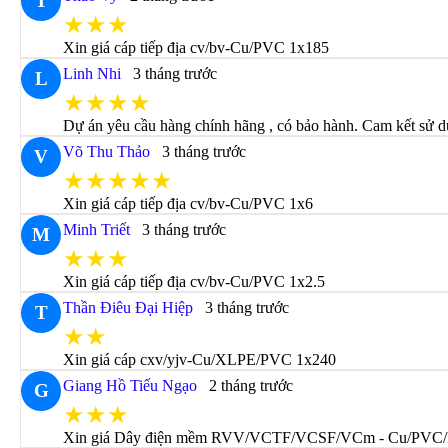
T
★★★
Xin giá cáp tiếp địa cv/bv-Cu/PVC 1x185
Linh Nhi
3 tháng trước
L
★★★★
Dự án yêu cầu hàng chính hãng , có bảo hành. Cam kết sử 
Võ Thu Thảo
3 tháng trước
V
★★★★★
Xin giá cáp tiếp địa cv/bv-Cu/PVC 1x6
Minh Triết
3 tháng trước
M
★★★
Xin giá cáp tiếp địa cv/bv-Cu/PVC 1x2.5
Thần Điêu Đại Hiệp
3 tháng trước
T
★★
Xin giá cáp cxv/yjv-Cu/XLPE/PVC 1x240
Giang Hồ Tiếu Ngạo
2 tháng trước
G
★★★
Xin giá Dây điện mềm RVV/VCTF/VCSF/VCm - Cu/PVC