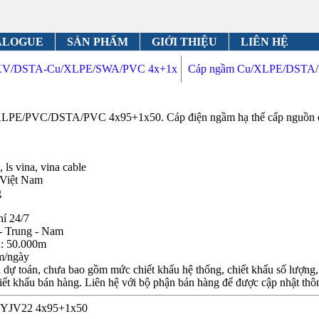
ALOGUE
SẢN PHẨM
GIỚI THIỆU
LIÊN HỆ
XV/DSTA-Cu/XLPE/SWA/PVC 4x+1x
Cáp ngầm Cu/XLPE/DSTA/
PE/PVC/DSTA/PVC 4x95+1x50. Cáp điện ngầm hạ thế cấp nguồn đi
 ls vina, vina cable
 Việt Nam
g
hí 24/7
- Trung - Nam
n: 50.000m
m/ngày
dự toán, chưa bao gồm mức chiết khấu hệ thống, chiết khấu số lượng, c
iết khấu bán hàng. Liên hệ với bộ phận bán hàng để được cập nhật thôn
ện YJV22 4x95+1x50