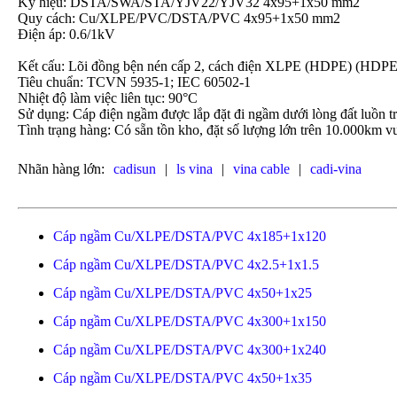
Ký hiệu: DSTA/SWA/STA/YJV22/YJV32 4x95+1x50 mm2
Quy cách: Cu/XLPE/PVC/DSTA/PVC 4x95+1x50 mm2
Điện áp: 0.6/1kV
Kết cấu: Lõi đồng bện nén cấp 2, cách điện XLPE (HDPE) (HDP
Tiêu chuẩn: TCVN 5935-1; IEC 60502-1
Nhiệt độ làm việc liên tục: 90°C
Sử dụng: Cáp điện ngầm được lắp đặt đi ngầm dưới lòng đất luồn t
Tình trạng hàng: Có sẵn tồn kho, đặt số lượng lớn trên 10.000km vu
Nhãn hàng lớn:
cadisun
|
ls vina
|
vina cable
|
cadi-vina
Cáp ngầm Cu/XLPE/DSTA/PVC 4x185+1x120
Cáp ngầm Cu/XLPE/DSTA/PVC 4x2.5+1x1.5
Cáp ngầm Cu/XLPE/DSTA/PVC 4x50+1x25
Cáp ngầm Cu/XLPE/DSTA/PVC 4x300+1x150
Cáp ngầm Cu/XLPE/DSTA/PVC 4x300+1x240
Cáp ngầm Cu/XLPE/DSTA/PVC 4x50+1x35