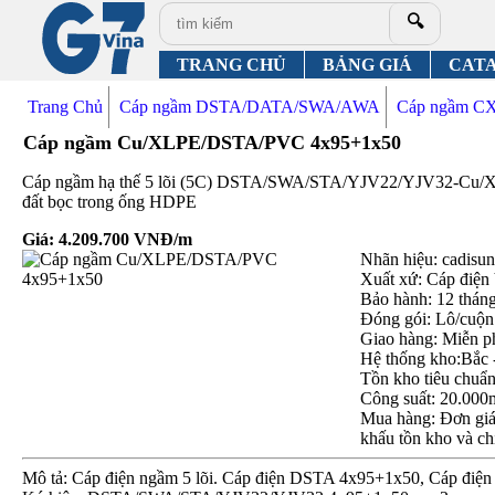
🔍
TRANG CHỦ
BẢNG GIÁ
CAT
Trang Chủ
Cáp ngầm DSTA/DATA/SWA/AWA
Cáp ngầm C
Cáp ngầm Cu/XLPE/DSTA/PVC 4x95+1x50
Cáp ngầm hạ thế 5 lõi (5C) DSTA/SWA/STA/YJV22/YJV32-Cu/XL
đất bọc trong ống HDPE
Giá:
4.209.700
VNĐ/m
Nhãn hiệu: cadisun,
Xuất xứ: Cáp điện
Bảo hành: 12 thán
Đóng gói: Lô/cuộn
Giao hàng: Miễn p
Hệ thống kho:Bắc 
Tồn kho tiêu chuẩ
Công suất: 20.000
Mua hàng: Đơn giá 
khấu tồn kho và ch
Mô tả: Cáp điện ngầm 5 lõi. Cáp điện DSTA 4x95+1x50, Cáp đi