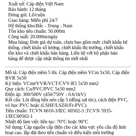
Xuất xứ: Cáp điện Việt Nam
Bảo hành: 12 tháng
Đóng gói: Lô/cuộn
Giao hàng: Miễn phí 24/7
Hệ thống kho:Bắc - Trung - Nam
Tồn kho tiêu chuẩn: 50.000m
Công suất: 20.000m/ngày
Mua hàng: Đơn giá dự toán, chưa bao gồm mức chiết khấu hệ
thống, chiết khấu số lượng, chiết khấu thị trường, chiết khấu
tồn kho và chiết khấu bán hàng. Liên hệ với bộ phận bán
hàng để được cập nhật thông tin mới nhất
Mô tả: Cáp điện mềm 5 lõi. Cáp điện mềm VCm 5x50, Cáp điện
BVR 5x50
Ký hiệu: VCmt/VVR/VCT/CVV-R5 5x50 mm2
Quy cách: Cu/PVC/PVC 5x50 mm2
Điện áp: 300/500V (450/750V - 0.6/1kV)
Kết cấu: Lõi đồng bện nén cấp 5 (đồng sợi tóc), cách điện PVC,
vỏ bọc PVC hoặc (LSHF/LSZH/Fr-PVC).
Tiêu chuẩn: TCVN 6610-3/IEC 60502-3 ;TCVN 5935-
1/IEC60502-1
Nhiệt độ làm việc liên tục: 70°C hoặc 90°C
Sử dụng: Cáp nguồn cấp điện cho các khu vực yêu cầu độ linh
hoạt cao, lắp đặt theo tiêu chuẩn và điều kiện môi trường