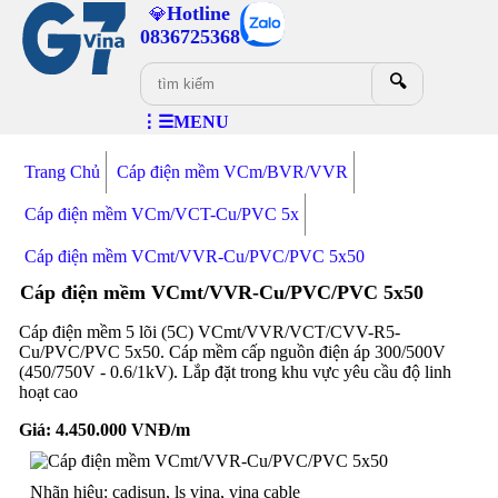
Hotline
💎
0836725368
🔍
⋮☰MENU
Trang Chủ
Cáp điện mềm VCm/BVR/VVR
Cáp điện mềm VCm/VCT-Cu/PVC 5x
Cáp điện mềm VCmt/VVR-Cu/PVC/PVC 5x50
Cáp điện mềm VCmt/VVR-Cu/PVC/PVC 5x50
Cáp điện mềm 5 lõi (5C) VCmt/VVR/VCT/CVV-R5-
Cu/PVC/PVC 5x50. Cáp mềm cấp nguồn điện áp 300/500V
(450/750V - 0.6/1kV). Lắp đặt trong khu vực yêu cầu độ linh
hoạt cao
Giá:
4.450.000
VNĐ/m
Nhãn hiệu: cadisun, ls vina, vina cable