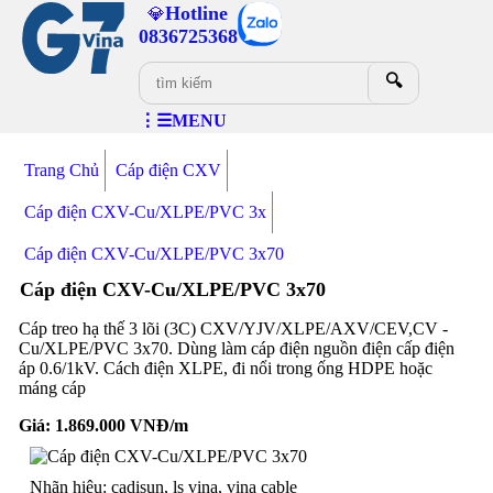
Hotline
💎
0836725368
🔍
⋮☰MENU
Trang Chủ
Cáp điện CXV
Cáp điện CXV-Cu/XLPE/PVC 3x
Cáp điện CXV-Cu/XLPE/PVC 3x70
Cáp điện CXV-Cu/XLPE/PVC 3x70
Cáp treo hạ thế 3 lõi (3C) CXV/YJV/XLPE/AXV/CEV,CV -
Cu/XLPE/PVC 3x70. Dùng làm cáp điện nguồn điện cấp điện
áp 0.6/1kV. Cách điện XLPE, đi nổi trong ống HDPE hoặc
máng cáp
Giá:
1.869.000
VNĐ/m
Nhãn hiệu: cadisun, ls vina, vina cable