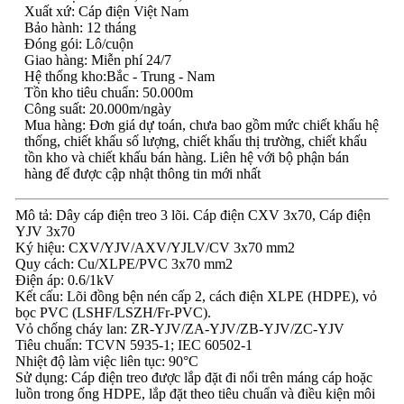
Xuất xứ: Cáp điện Việt Nam
Bảo hành: 12 tháng
Đóng gói: Lô/cuộn
Giao hàng: Miễn phí 24/7
Hệ thống kho:Bắc - Trung - Nam
Tồn kho tiêu chuẩn: 50.000m
Công suất: 20.000m/ngày
Mua hàng: Đơn giá dự toán, chưa bao gồm mức chiết khấu hệ
thống, chiết khấu số lượng, chiết khấu thị trường, chiết khấu
tồn kho và chiết khấu bán hàng. Liên hệ với bộ phận bán
hàng để được cập nhật thông tin mới nhất
Mô tả: Dây cáp điện treo 3 lõi. Cáp điện CXV 3x70, Cáp điện
YJV 3x70
Ký hiệu: CXV/YJV/AXV/YJLV/CV 3x70 mm2
Quy cách: Cu/XLPE/PVC 3x70 mm2
Điện áp: 0.6/1kV
Kết cấu: Lõi đồng bện nén cấp 2, cách điện XLPE (HDPE), vỏ
bọc PVC (LSHF/LSZH/Fr-PVC).
Vỏ chống cháy lan: ZR-YJV/ZA-YJV/ZB-YJV/ZC-YJV
Tiêu chuẩn: TCVN 5935-1; IEC 60502-1
Nhiệt độ làm việc liên tục: 90°C
Sử dụng: Cáp điện treo được lắp đặt đi nổi trên máng cáp hoặc
luồn trong ống HDPE, lắp đặt theo tiêu chuẩn và điều kiện môi