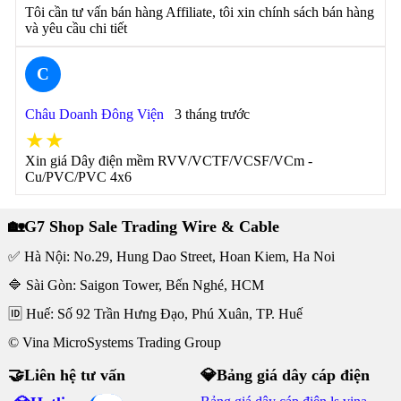
Tôi cần tư vấn bán hàng Affiliate, tôi xin chính sách bán hàng
và yêu cầu chi tiết
C
Châu Doanh Đông Viện
3 tháng trước
★★
Xin giá Dây điện mềm RVV/VCTF/VCSF/VCm -
Cu/PVC/PVC 4x6
🏡G7 Shop Sale Trading Wire & Cable
✅ Hà Nội: No.29, Hung Dao Street, Hoan Kiem, Ha Noi
🔷 Sài Gòn: Saigon Tower, Bến Nghé, HCM
🆔 Huế: Số 92 Trần Hưng Đạo, Phú Xuân, TP. Huế
© Vina MicroSystems Trading Group
🤝Liên hệ tư vấn
💎Bảng giá dây cáp điện