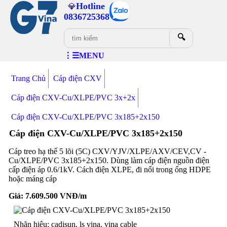
Hotline
💎
0836725368
🔍
⋮☰MENU
Trang Chủ
Cáp điện CXV
Cáp điện CXV-Cu/XLPE/PVC 3x+2x
Cáp điện CXV-Cu/XLPE/PVC 3x185+2x150
Cáp điện CXV-Cu/XLPE/PVC 3x185+2x150
Cáp treo hạ thế 5 lõi (5C) CXV/YJV/XLPE/AXV/CEV,CV -
Cu/XLPE/PVC 3x185+2x150. Dùng làm cáp điện nguồn điện
cấp điện áp 0.6/1kV. Cách điện XLPE, đi nổi trong ống HDPE
hoặc máng cáp
Giá:
7.609.500
VNĐ/m
Nhãn hiệu: cadisun, ls vina, vina cable