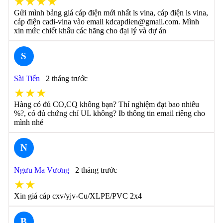
★★★★
Gửi mình bảng giá cáp điện mới nhất ls vina, cáp điện ls vina,
cáp điện cadi-vina vào email kdcapdien@gmail.com. Mình
xin mức chiết khấu các hãng cho đại lý và dự án
S
Sài Tiến
2 tháng trước
★★★
Hàng có đủ CO,CQ không bạn? Thí nghiệm đạt bao nhiêu
%?, có đủ chứng chỉ UL không? Ib thông tin email riêng cho
mình nhé
N
Ngưu Ma Vương
2 tháng trước
★★
Xin giá cáp cxv/yjv-Cu/XLPE/PVC 2x4
B