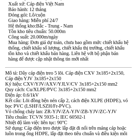
Xuất xứ: Cáp điện Việt Nam
Bảo hành: 12 tháng
Đóng gói: Lô/cuộn
Giao hàng: Miễn phí 24/7
Hệ thống kho:Bắc - Trung - Nam
Tồn kho tiêu chuẩn: 50.000m
Công suất: 20.000m/ngày
Mua hàng: Đơn giá dự toán, chưa bao gồm mức chiết khấu hệ
thống, chiết khấu số lượng, chiết khấu thị trường, chiết khấu
tồn kho và chiết khấu bán hàng. Liên hệ với bộ phận bán
hàng để được cập nhật thông tin mới nhất
Mô tả: Dây cáp điện treo 5 lõi. Cáp điện CXV 3x185+2x150,
Cáp điện YJV 3x185+2x150
Ký hiệu: CXV/YJV/AXV/YJLV/CV 3x185+2x150 mm2
Quy cách: Cu/XLPE/PVC 3x185+2x150 mm2
Điện áp: 0.6/1kV
Kết cấu: Lõi đồng bện nén cấp 2, cách điện XLPE (HDPE), vỏ
bọc PVC (LSHF/LSZH/Fr-PVC).
Vỏ chống cháy lan: ZR-YJV/ZA-YJV/ZB-YJV/ZC-YJV
Tiêu chuẩn: TCVN 5935-1; IEC 60502-1
Nhiệt độ làm việc liên tục: 90°C
Sử dụng: Cáp điện treo được lắp đặt đi nổi trên máng cáp hoặc
luồn trong ống HDPE, lắp đặt theo tiêu chuẩn và điều kiện môi