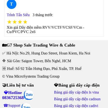
T
Trình Tấn Siêu
3 tháng trước
★★★★
Xin giá Dây điện mềm RVV/VCTF/VCSF/VCm -
Cu/PVC/PVC 2x6
🏡G7 Shop Sale Trading Wire & Cable
✅ Hà Nội: No.29, Hung Dao Street, Hoan Kiem, Ha Noi
🔷 Sài Gòn: Saigon Tower, Bến Nghé, HCM
🆔 Huế: Số 92 Trần Hưng Đạo, Phú Xuân, TP. Huế
© Vina MicroSystems Trading Group
🤝Liên hệ tư vấn
💎Bảng giá dây cáp điện
💎Hotline
Bảng giá dây cáp điện ls vina
0836725368
Bảng giá dây cáp điện cadisun
☎Support
Bảng giá dây cáp điện cadivi