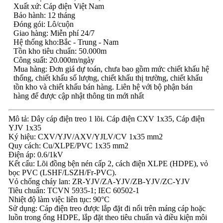
Xuất xứ: Cáp điện Việt Nam
Bảo hành: 12 tháng
Đóng gói: Lô/cuộn
Giao hàng: Miễn phí 24/7
Hệ thống kho:Bắc - Trung - Nam
Tồn kho tiêu chuẩn: 50.000m
Công suất: 20.000m/ngày
Mua hàng: Đơn giá dự toán, chưa bao gồm mức chiết khấu hệ
thống, chiết khấu số lượng, chiết khấu thị trường, chiết khấu
tồn kho và chiết khấu bán hàng. Liên hệ với bộ phận bán
hàng để được cập nhật thông tin mới nhất
Mô tả: Dây cáp điện treo 1 lõi. Cáp điện CXV 1x35, Cáp điện
YJV 1x35
Ký hiệu: CXV/YJV/AXV/YJLV/CV 1x35 mm2
Quy cách: Cu/XLPE/PVC 1x35 mm2
Điện áp: 0.6/1kV
Kết cấu: Lõi đồng bện nén cấp 2, cách điện XLPE (HDPE), vỏ
bọc PVC (LSHF/LSZH/Fr-PVC).
Vỏ chống cháy lan: ZR-YJV/ZA-YJV/ZB-YJV/ZC-YJV
Tiêu chuẩn: TCVN 5935-1; IEC 60502-1
Nhiệt độ làm việc liên tục: 90°C
Sử dụng: Cáp điện treo được lắp đặt đi nổi trên máng cáp hoặc
luồn trong ống HDPE, lắp đặt theo tiêu chuẩn và điều kiện môi