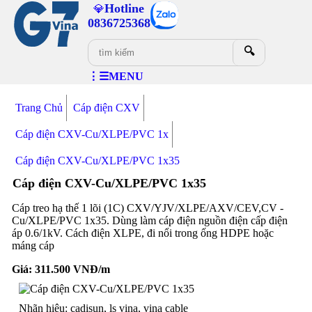
Hotline
💎
0836725368
🔍
⋮☰MENU
Trang Chủ
Cáp điện CXV
Cáp điện CXV-Cu/XLPE/PVC 1x
Cáp điện CXV-Cu/XLPE/PVC 1x35
Cáp điện CXV-Cu/XLPE/PVC 1x35
Cáp treo hạ thế 1 lõi (1C) CXV/YJV/XLPE/AXV/CEV,CV -
Cu/XLPE/PVC 1x35. Dùng làm cáp điện nguồn điện cấp điện
áp 0.6/1kV. Cách điện XLPE, đi nổi trong ống HDPE hoặc
máng cáp
Giá:
311.500
VNĐ/m
Nhãn hiệu: cadisun, ls vina, vina cable