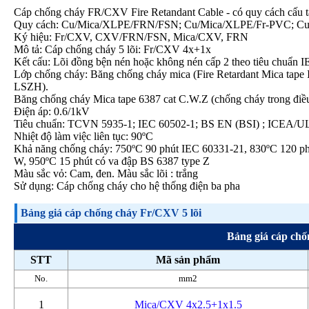
Cáp chống cháy FR/CXV Fire Retandant Cable - có quy cách cấu t
Quy cách: Cu/Mica/XLPE/FRN/FSN; Cu/Mica/XLPE/Fr-PVC; 
Ký hiệu: Fr/CXV, CXV/FRN/FSN, Mica/CXV, FRN
Mô tả: Cáp chống cháy 5 lõi: Fr/CXV 4x+1x
Kết cấu: Lõi đồng bện nén hoặc không nén cấp 2 theo tiêu chuẩn
Lớp chống cháy: Băng chống cháy mica (Fire Retardant Mica tap
LSZH).
Băng chống cháy Mica tape 6387 cat C.W.Z (chống cháy trong điều
Điện áp: 0.6/1kV
Tiêu chuẩn: TCVN 5935-1; IEC 60502-1; BS EN (BSI) ; ICEA/UL
Nhiệt độ làm việc liên tục: 90ºC
Khả năng chống cháy: 750ºC 90 phút IEC 60331-21, 830ºC 120 ph
W, 950ºC 15 phút có va đập BS 6387 type Z
Màu sắc vỏ: Cam, đen. Màu sắc lõi : trắng
Sử dụng: Cáp chống cháy cho hệ thống điện ba pha
Bảng giá cáp chống cháy Fr/CXV 5 lõi
Bảng giá cáp ch
STT
Mã sản phẩm
No.
mm2
1
Mica/CXV 4x2.5+1x1.5