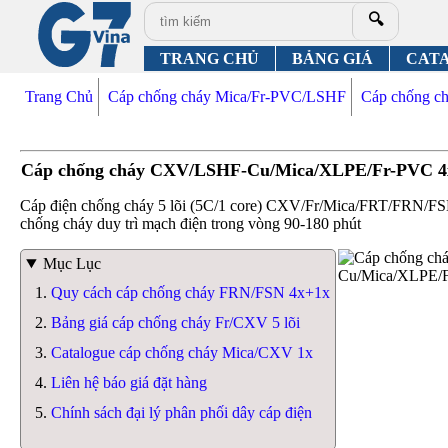
🔍
TRANG CHỦ
BẢNG GIÁ
CAT
Trang Chủ
Cáp chống cháy Mica/Fr-PVC/LSHF
Cáp chống 
Cáp chống cháy CXV/LSHF-Cu/Mica/XLPE/Fr-PVC 4
Cáp điện chống cháy 5 lõi (5C/1 core) CXV/Fr/Mica/FRT/
chống cháy duy trì mạch điện trong vòng 90-180 phút
Mục Lục
Quy cách cáp chống cháy FRN/FSN 4x+1x
Bảng giá cáp chống cháy Fr/CXV 5 lõi
Catalogue cáp chống cháy Mica/CXV 1x
Liên hệ báo giá đặt hàng
Chính sách đại lý phân phối dây cáp điện