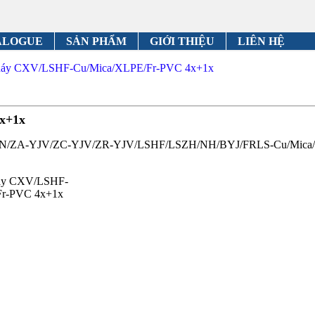
ALOGUE
SẢN PHẨM
GIỚI THIỆU
LIÊN HỆ
cháy CXV/LSHF-Cu/Mica/XLPE/Fr-PVC 4x+1x
x+1x
FRN/FSN/ZA-YJV/ZC-YJV/ZR-YJV/LSHF/LSZH/NH/BYJ/FRLS-Cu/Mica