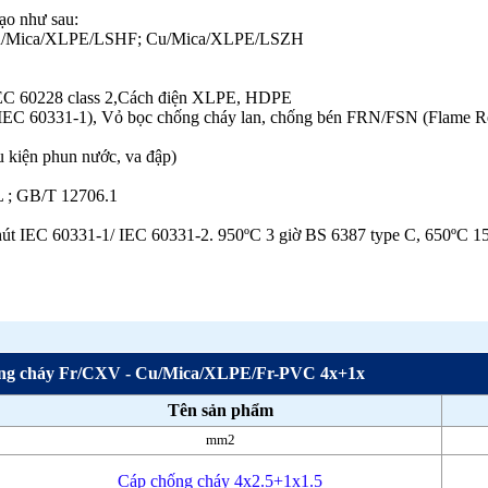
ạo như sau:
Cu/Mica/XLPE/LSHF; Cu/Mica/XLPE/LSZH
 IEC 60228 class 2,Cách điện XLPE, HDPE
e IEC 60331-1), Vỏ bọc chống cháy lan, chống bén FRN/FSN (Flame 
 kiện phun nước, va đập)
 ; GB/T 12706.1
út IEC 60331-1/ IEC 60331-2. 950ºC 3 giờ BS 6387 type C, 650ºC 15
ống cháy Fr/CXV - Cu/Mica/XLPE/Fr-PVC 4x+1x
Tên sản phẩm
mm2
Cáp chống cháy 4x2.5+1x1.5