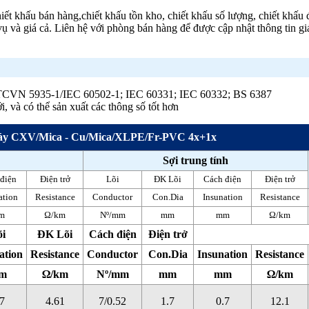
 khấu bán hàng,chiết khấu tồn kho, chiết khấu số lượng, chiết khấu đ
ụ và giá cả. Liên hệ với phòng bán hàng để được cập nhật thông tin giá
 ; TCVN 5935-1/IEC 60502-1; IEC 60331; IEC 60332; BS 6387
i, và có thể sản xuất các thông số tốt hơn
áy CXV/Mica - Cu/Mica/XLPE/Fr-PVC 4x+1x
Sợi trung tính
điện
Điện trở
Lõi
ĐK Lõi
Cách điện
Điện trở
ation
Resistance
Conductor
Con.Dia
Insunation
Resistance
m
Ω/km
Nº/mm
mm
mm
Ω/km
õi
ĐK Lõi
Cách điện
Điện trở
ation
Resistance
Conductor
Con.Dia
Insunation
Resistance
m
Ω/km
Nº/mm
mm
mm
Ω/km
7
4.61
7/0.52
1.7
0.7
12.1