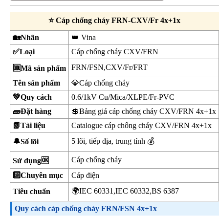
⭐ Cáp chống cháy FRN-CXV/Fr 4x+1x
🏡Nhãn
👑 Vina
✅Loại
Cáp chống cháy CXV/FRN
FRN/FSN,CXV/Fr/FRT
🆒Mã sản phẩm
Tên sản phẩm
💎Cáp chống cháy
💚Quy cách
0.6/1kV Cu/Mica/XLPE/Fr-PVC
🧱Đặt hàng
💲Bảng giá cáp chống cháy CXV/FRN 4x+1x
📗Tài liệu
Catalogue cáp chống cháy CXV/FRN 4x+1x
5 lõi, tiếp địa, trung tính 💰
🔔Số lõi
Cáp chống cháy
Sử dụng🆗
🔟Chuyên mục
Cáp điện
🌍IEC 60331,IEC 60332,BS 6387
Tiêu chuẩn
Quy cách cáp chống cháy FRN/FSN 4x+1x