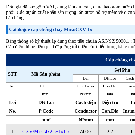
Đơn giá đã bao gồm VAT, dùng làm dự toán, chưa bao gồm mức chiết
phối, Các dự án xuất khẩu sản lượng lớn được hỗ trợ thêm về dịch v
bán hàng
Catalogue cáp chống cháy Mica/CXV 1x
Bảng thông số kỹ thuật áp dụng theo tiêu chuẩn AS/NSZ 5000.1
Cáp điện thí nghiệm phải đáp ứng tối thiếu các thiểu trong bảng dướ
Cáp chống ch
Sợi Pha
STT
Mã Sản phẩm
Lõi
ĐK Lõi
Cách 
No.
P.Code
Conductor
Con.Dia
Insun
mm²
Nº/mm
mm
m
Lõi
ĐK Lõi
Cách điện
Điện trở
L
No.
P.Code
Conductor
Con.Dia
Insun
mm²
Nº/mm
mm
m
1
CXV/Mica 4x2.5+1x1.5
7/0.67
2.2
0.