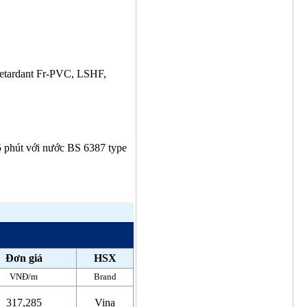
Retardant Fr-PVC, LSHF,
 phút với nước BS 6387 type
Đơn giá
HSX
VNĐ/m
Brand
317,285
Vina