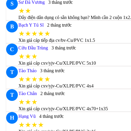
Sư Đà Vương
3 tháng trước
S
★★
Dây điện dân dụng có sẵn không bạn? Mình cần 2 cuộn 1x2.
Bạch Y Tú Sĩ
2 tháng trước
B
★★★★★
Xin giá cáp tiếp địa cv/bv-Cu/PVC 1x1.5
Cửu Đầu Trùng
3 tháng trước
C
★★★
Xin giá cáp cxv/yjv-Cu/XLPE/PVC 5x10
Tào Tháo
3 tháng trước
T
★★★★★
Xin giá cáp cxv/yjv-Cu/XLPE/PVC 4x4
Tào Chân
2 tháng trước
T
★★★
Xin giá cáp cxv/yjv-Cu/XLPE/PVC 4x70+1x35
Hạng Vũ
4 tháng trước
H
★★★★