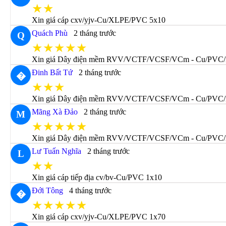
★★
Xin giá cáp cxv/yjv-Cu/XLPE/PVC 5x10
Quách Phù
2 tháng trước
Q
★★★★★
Xin giá Dây điện mềm RVV/VCTF/VCSF/VCm - Cu/PVC
Đinh Bất Tứ
2 tháng trước
�
★★★
Xin giá Dây điện mềm RVV/VCTF/VCSF/VCm - Cu/PVC/
Mãng Xà Đảo
2 tháng trước
M
★★★★★
Xin giá Dây điện mềm RVV/VCTF/VCSF/VCm - Cu/PVC/
Lư Tuấn Nghĩa
2 tháng trước
L
★★
Xin giá cáp tiếp địa cv/bv-Cu/PVC 1x10
Đới Tông
4 tháng trước
�
★★★★★
Xin giá cáp cxv/yjv-Cu/XLPE/PVC 1x70