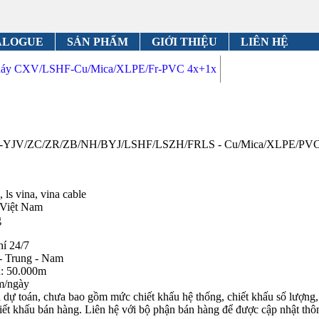
ALOGUE
SẢN PHẨM
GIỚI THIỆU
LIÊN HỆ
cháy CXV/LSHF-Cu/Mica/XLPE/Fr-PVC 4x+1x
/ZA-YJV/ZC/ZR/ZB/NH/BYJ/LSHF/LSZH/FRLS - Cu/Mica/XLPE/PVC
 ls vina, vina cable
 Việt Nam
g
hí 24/7
- Trung - Nam
n: 50.000m
m/ngày
dự toán, chưa bao gồm mức chiết khấu hệ thống, chiết khấu số lượng, c
iết khấu bán hàng. Liên hệ với bộ phận bán hàng để được cập nhật thôn