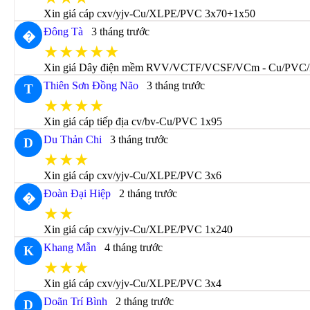
Xin giá cáp cxv/yjv-Cu/XLPE/PVC 3x70+1x50
Đông Tà
3 tháng trước
�
★★★★★
Xin giá Dây điện mềm RVV/VCTF/VCSF/VCm - Cu/PVC/
Thiên Sơn Đồng Não
3 tháng trước
T
★★★★
Xin giá cáp tiếp địa cv/bv-Cu/PVC 1x95
Du Thản Chi
3 tháng trước
D
★★★
Xin giá cáp cxv/yjv-Cu/XLPE/PVC 3x6
Đoàn Đại Hiệp
2 tháng trước
�
★★
Xin giá cáp cxv/yjv-Cu/XLPE/PVC 1x240
Khang Mẫn
4 tháng trước
K
★★★
Xin giá cáp cxv/yjv-Cu/XLPE/PVC 3x4
Doãn Trí Bình
2 tháng trước
D