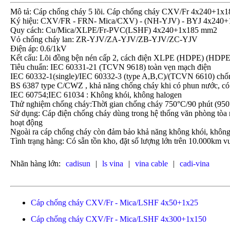
Mô tả: Cáp chống cháy 5 lõi. Cáp chống cháy CXV/Fr 4x240+1x1
Ký hiệu: CXV/FR - FRN- Mica/CXV) - (NH-YJV) - BYJ 4x240
Quy cách: Cu/Mica/XLPE/Fr-PVC(LSHF) 4x240+1x185 mm2
Vỏ chống cháy lan: ZR-YJV/ZA-YJV/ZB-YJV/ZC-YJV
Điện áp: 0.6/1kV
Kết cấu: Lõi đồng bện nén cấp 2, cách điện XLPE (HDPE) (HDPE
Tiêu chuẩn: IEC 60331-21 (TCVN 9618) toàn vẹn mạch điện
IEC 60332-1(single)/IEC 60332-3 (type A,B,C)/(TCVN 6610) chố
BS 6387 type C/CWZ , khả năng chống cháy khi có phun nước, có
IEC 60754;IEC 61034 : Không khói, không halogen
Thử nghiệm chống cháy:Thời gian chống cháy 750°C/90 phút (950°
Sử dụng: Cáp điện chống cháy dùng trong hệ thống văn phòng tòa n
hoạt động
Ngoài ra cáp chống cháy còn đảm bảo khả năng không khói, không
Tình trạng hàng: Có sẵn tồn kho, đặt số lượng lớn trên 10.000km vu
Nhãn hàng lớn:
cadisun
|
ls vina
|
vina cable
|
cadi-vina
Cáp chống cháy CXV/Fr - Mica/LSHF 4x50+1x25
Cáp chống cháy CXV/Fr - Mica/LSHF 4x300+1x150