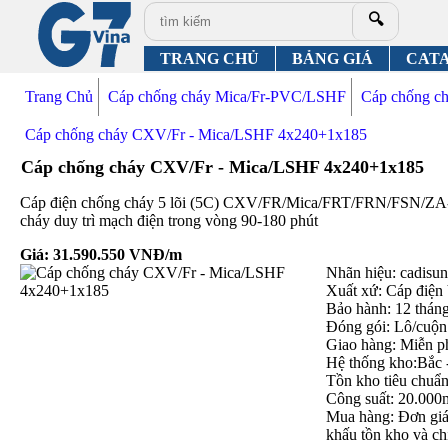
🔍
TRANG CHỦ
BẢNG GIÁ
CAT
Trang Chủ
Cáp chống cháy Mica/Fr-PVC/LSHF
Cáp chống 
Cáp chống cháy CXV/Fr - Mica/LSHF 4x240+1x185
Cáp chống cháy CXV/Fr - Mica/LSHF 4x240+1x185
Cáp điện chống cháy 5 lõi (5C) CXV/FR/Mica/FRT/FRN/FSN
cháy duy trì mạch điện trong vòng 90-180 phút
Giá:
31.590.550
VNĐ/m
Nhãn hiệu: cadisun,
Xuất xứ: Cáp điện
Bảo hành: 12 thán
Đóng gói: Lô/cuộn
Giao hàng: Miễn p
Hệ thống kho:Bắc 
Tồn kho tiêu chuẩ
Công suất: 20.000
Mua hàng: Đơn giá 
khấu tồn kho và ch