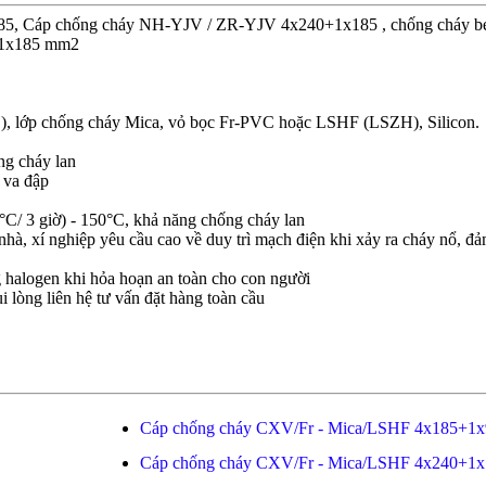
85, Cáp chống cháy NH-YJV / ZR-YJV 4x240+1x185 , chống cháy bén,
+1x185 mm2
), lớp chống cháy Mica, vỏ bọc Fr-PVC hoặc LSHF (LSZH), Silicon.
ng cháy lan
 va đập
C/ 3 giờ) - 150°C, khả năng chống cháy lan
hà, xí nghiệp yêu cầu cao về duy trì mạch điện khi xảy ra cháy nổ, đ
 halogen khi hỏa hoạn an toàn cho con người
i lòng liên hệ tư vấn đặt hàng toàn cầu
Cáp chống cháy CXV/Fr - Mica/LSHF 4x185+1x
Cáp chống cháy CXV/Fr - Mica/LSHF 4x240+1