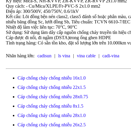
Ký hiệu: Mica-S, NH-KVVP, ZR-KVVP, ZR-RVVP 2x1.0 mm2
Quy cách: - Cu/Mica/XLPE/Fr-PVC-S 2x1.0 mm2
Điện áp: 300/500V, 450/750V, 0.6/1kV
Kết cấu: Lõi đồng bện nén class2, class5 đánh số hoặc phân mà
nhiễu băng đồng Sc, lưới đồng Sb, Tiêu chuẩn: TCVN 6610-7/IEC
Nhiệt độ làm việc liên tục: 70°C, 90°C
Sử dụng: Sử dụng làm dây cấp nguồn chống cháy truyền tín hiệu c
Cáp được đi nổi, đi ngầm (DSTA)trong ống ghen HDPE
Tình trạng hàng: Có sẵn tồn kho, đặt số lượng lớn trên 10.000km vu
Nhãn hàng lớn:
cadisun
|
ls vina
|
vina cable
|
cadi-vina
Cáp chống cháy chống nhiễu 16x1.0
Cáp chống cháy chống nhiễu 22x1.5
Cáp chống cháy chống nhiễu 28x0.75
Cáp chống cháy chống nhiễu 8x1.5
Cáp chống cháy chống nhiễu 28x1.0
Cáp chống cháy chống nhiễu 26x2.5