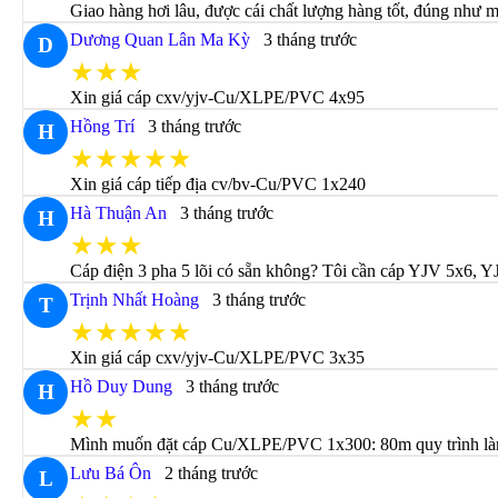
Giao hàng hơi lâu, được cái chất lượng hàng tốt, đúng như m
Dương Quan Lân Ma Kỳ
3 tháng trước
D
★★★
Xin giá cáp cxv/yjv-Cu/XLPE/PVC 4x95
Hồng Trí
3 tháng trước
H
★★★★★
Xin giá cáp tiếp địa cv/bv-Cu/PVC 1x240
Hà Thuận An
3 tháng trước
H
★★★
Cáp điện 3 pha 5 lõi có sẵn không? Tôi cần cáp YJV 5x6,
Trịnh Nhất Hoàng
3 tháng trước
T
★★★★★
Xin giá cáp cxv/yjv-Cu/XLPE/PVC 3x35
Hồ Duy Dung
3 tháng trước
H
★★
Mình muốn đặt cáp Cu/XLPE/PVC 1x300: 80m quy trình làm 
Lưu Bá Ôn
2 tháng trước
L