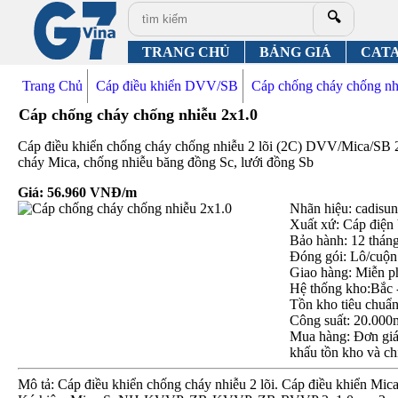
🔍
TRANG CHỦ
BẢNG GIÁ
CAT
Trang Chủ
Cáp điều khiển DVV/SB
Cáp chống cháy chống 
Cáp chống cháy chống nhiễu 2x1.0
Cáp điều khiển chống cháy chống nhiễu 2 lõi (2C) DVV/Mica/SB 
cháy Mica, chống nhiễu băng đồng Sc, lưới đồng Sb
Giá:
56.960
VNĐ/m
Nhãn hiệu: cadisun,
Xuất xứ: Cáp điện
Bảo hành: 12 thán
Đóng gói: Lô/cuộn
Giao hàng: Miễn p
Hệ thống kho:Bắc 
Tồn kho tiêu chuẩ
Công suất: 20.000
Mua hàng: Đơn giá 
khấu tồn kho và ch
Mô tả: Cáp điều khiển chống cháy nhiễu 2 lõi. Cáp điều khiển Mic