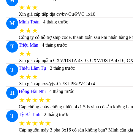
M
★★★
Xin giá cáp tiếp địa cv/bv-Cu/PVC 1x10
Minh Toàn
4 tháng trước
M
★★★
Công ty có hỗ trợ ship code, thanh toán sau khi nhận hàng 
Triệu Mẫn
4 tháng trước
T
★★
Xin giá cáp ngầm CXV/DSTA 4x10, CXV/DSTA 4x16, CXV/DS
Thiếu Lâm Tự
2 tháng trước
T
★★★
Xin giá cáp cxv/yjv-Cu/XLPE/PVC 4x4
Hồng Hài Nhi
4 tháng trước
H
★★★★★
Cáp chống cháy chống nhiễu 4x1.5 ls vina có sẵn không b
Tỳ Bà Tinh
2 tháng trước
T
★★★★★
Cáp nguồn máy 3 pha 3x16 có sẵn không bạn? Mình cần gia