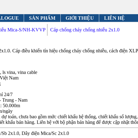
ALOGUE
SẢN PHẨM
GIỚI THIỆU
LIÊN HỆ
nhiễu Mica-S/NH-KVVP
Cáp chống cháy chống nhiễu 2x1.0
2x1.0. Cáp điều khiển tín hiệu chống cháy chống nhiễu, cách điện 
 ls vina, vina cable
 Việt Nam
g
hí 24/7
- Trung - Nam
n: 50.000m
m/ngày
dự toán, chưa bao gồm mức chiết khấu hệ thống, chiết khấu số lượng, c
iết khấu bán hàng. Liên hệ với bộ phận bán hàng để được cập nhật thôn
a/Sb 2x1.0, Dây điện Mica/Sc 2x1.0