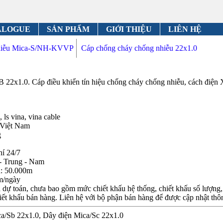
ALOGUE
SẢN PHẨM
GIỚI THIỆU
LIÊN HỆ
nhiễu Mica-S/NH-KVVP
Cáp chống cháy chống nhiễu 22x1.0
B 22x1.0. Cáp điều khiển tín hiệu chống cháy chống nhiễu, cách đi
 ls vina, vina cable
 Việt Nam
g
hí 24/7
- Trung - Nam
n: 50.000m
m/ngày
dự toán, chưa bao gồm mức chiết khấu hệ thống, chiết khấu số lượng, c
iết khấu bán hàng. Liên hệ với bộ phận bán hàng để được cập nhật thôn
ica/Sb 22x1.0, Dây điện Mica/Sc 22x1.0