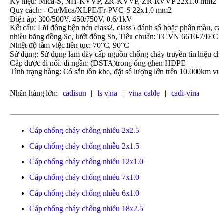
Ký hiệu: Mica-S, NH-KVVP, ZR-KVVP, ZR-RVVP 22x1.0 mm2
Quy cách: - Cu/Mica/XLPE/Fr-PVC-S 22x1.0 mm2
Điện áp: 300/500V, 450/750V, 0.6/1kV
Kết cấu: Lõi đồng bện nén class2, class5 đánh số hoặc phân mà
nhiễu băng đồng Sc, lưới đồng Sb, Tiêu chuẩn: TCVN 6610-7/IEC
Nhiệt độ làm việc liên tục: 70°C, 90°C
Sử dụng: Sử dụng làm dây cấp nguồn chống cháy truyền tín hiệu c
Cáp được đi nổi, đi ngầm (DSTA)trong ống ghen HDPE
Tình trạng hàng: Có sẵn tồn kho, đặt số lượng lớn trên 10.000km vu
Nhãn hàng lớn:
cadisun
|
ls vina
|
vina cable
|
cadi-vina
Cáp chống cháy chống nhiễu 2x2.5
Cáp chống cháy chống nhiễu 2x1.5
Cáp chống cháy chống nhiễu 12x1.0
Cáp chống cháy chống nhiễu 7x1.0
Cáp chống cháy chống nhiễu 6x1.0
Cáp chống cháy chống nhiễu 18x2.5