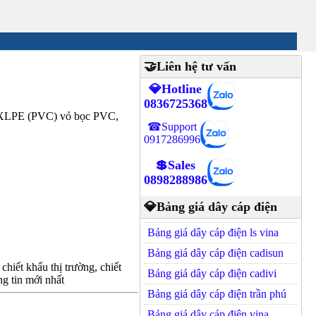
🤝Liên hệ tư vấn
💎Hotline
0836725368
ện XLPE (PVC) vỏ bọc PVC,
☎Support
0917286996
💲Sales
0898288986
💎Bảng giá dây cáp điện
Bảng giá dây cáp điện ls vina
Bảng giá dây cáp điện cadisun
hiết khấu thị trường, chiết
Bảng giá dây cáp điện cadivi
g tin mới nhất
Bảng giá dây cáp điện trần phú
Bảng giá dây cáp điện vina