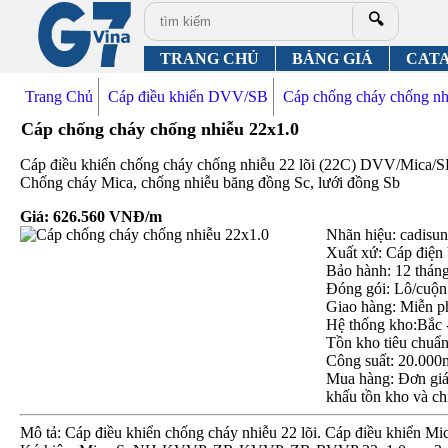
🔍
TRANG CHỦ
BẢNG GIÁ
CAT
Trang Chủ
Cáp điều khiển DVV/SB
Cáp chống cháy chống 
Cáp chống cháy chống nhiễu 22x1.0
Cáp điều khiển chống cháy chống nhiễu 22 lõi (22C) DVV/Mica/S
Chống cháy Mica, chống nhiễu băng đồng Sc, lưới đồng Sb
Giá:
626.560
VNĐ/m
Nhãn hiệu: cadisun,
Xuất xứ: Cáp điện
Bảo hành: 12 thán
Đóng gói: Lô/cuộn
Giao hàng: Miễn p
Hệ thống kho:Bắc 
Tồn kho tiêu chuẩ
Công suất: 20.000
Mua hàng: Đơn giá 
khấu tồn kho và ch
Mô tả: Cáp điều khiển chống cháy nhiễu 22 lõi. Cáp điều khiển M