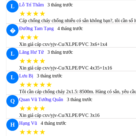
Lỗ Trí Thâm
3 tháng trước
L
★★★★
Cáp chống cháy chống nhiễu có sẵn không bạn?, tôi cần số 
Đường Tam Tạng
4 tháng trước
�
★★★
Xin giá cáp cxv/yjv-Cu/XLPE/PVC 3x6+1x4
Lăng Hư Tử
3 tháng trước
L
★★★★
Xin giá cáp cxv/yjv-Cu/XLPE/PVC 4x35+1x16
Lưu Bị
3 tháng trước
L
★★★★★
Tôi cần cáp chống cháy 2x1.5: 8500m. Hàng có sẵn, yêu cầu 
Quan Vũ Tướng Quân
3 tháng trước
Q
★★★★
Xin giá cáp cxv/yjv-Cu/XLPE/PVC 3x16
Hạng Vũ
4 tháng trước
H
★★★★