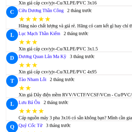
Xin giá cáp cxv/yjv-Cu/XLPE/PVC 3x16
Cửu Dương Thần Công
2 tháng trước
C
★★★★★
Hãng nào chất lượng và giá rẻ. Hãng có cam kết gì hay chỉ 
Lục Mạch Thần Kiếm
2 tháng trước
L
★★★
Xin giá cáp cxv/yjv-Cu/XLPE/PVC 3x1.5
Dương Quan Lân Ma Kỳ
3 tháng trước
D
★★★
Xin giá cáp cxv/yjv-Cu/XLPE/PVC 4x95
Tào Nham Lỗi
2 tháng trước
T
★★
Xin giá Dây điện mềm RVV/VCTF/VCSF/VCm - Cu/PVC/
Lưu Bá Ôn
2 tháng trước
L
★★★★
Cáp nguồn máy 3 pha 3x16 có sẵn không bạn? Mình cần gia
Quỷ Cốc Tử
3 tháng trước
Q