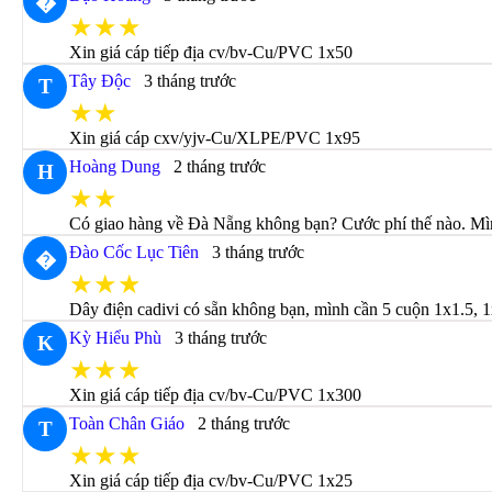
�
★★★
Xin giá cáp tiếp địa cv/bv-Cu/PVC 1x50
Tây Độc
3 tháng trước
T
★★
Xin giá cáp cxv/yjv-Cu/XLPE/PVC 1x95
Hoàng Dung
2 tháng trước
H
★★
Có giao hàng về Đà Nẵng không bạn? Cước phí thế nào. Mìn
Đào Cốc Lục Tiên
3 tháng trước
�
★★★
Dây điện cadivi có sẵn không bạn, mình cần 5 cuộn 1x1.5, 1
Kỳ Hiểu Phù
3 tháng trước
K
★★★
Xin giá cáp tiếp địa cv/bv-Cu/PVC 1x300
Toàn Chân Giáo
2 tháng trước
T
★★★
Xin giá cáp tiếp địa cv/bv-Cu/PVC 1x25