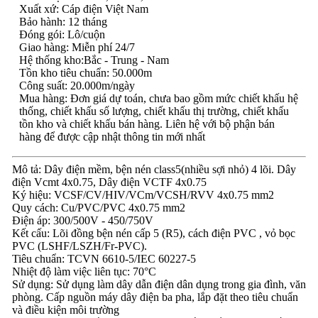
Xuất xứ: Cáp điện Việt Nam
Bảo hành: 12 tháng
Đóng gói: Lô/cuộn
Giao hàng: Miễn phí 24/7
Hệ thống kho:Bắc - Trung - Nam
Tồn kho tiêu chuẩn: 50.000m
Công suất: 20.000m/ngày
Mua hàng: Đơn giá dự toán, chưa bao gồm mức chiết khấu hệ
thống, chiết khấu số lượng, chiết khấu thị trường, chiết khấu
tồn kho và chiết khấu bán hàng. Liên hệ với bộ phận bán
hàng để được cập nhật thông tin mới nhất
Mô tả: Dây điện mềm, bện nén class5(nhiều sợi nhỏ) 4 lõi. Dây
điện Vcmt 4x0.75, Dây điện VCTF 4x0.75
Ký hiệu: VCSF/CV/HIV/VCm/VCSH/RVV 4x0.75 mm2
Quy cách: Cu/PVC/PVC 4x0.75 mm2
Điện áp: 300/500V - 450/750V
Kết cấu: Lõi đồng bện nén cấp 5 (R5), cách điện PVC , vỏ bọc
PVC (LSHF/LSZH/Fr-PVC).
Tiêu chuẩn: TCVN 6610-5/IEC 60227-5
Nhiệt độ làm việc liên tục: 70°C
Sử dụng: Sử dụng làm dây dẫn điện dân dụng trong gia đình, văn
phòng. Cấp nguồn máy dây điện ba pha, lắp đặt theo tiêu chuẩn
và điều kiện môi trường