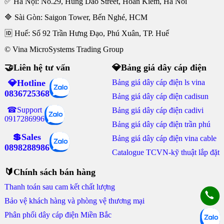
✅ Hà Nội: No.29, Hung Dao Street, Hoan Kiem, Ha Noi
🔷 Sài Gòn: Saigon Tower, Bến Nghé, HCM
🆔 Huế: Số 92 Trần Hưng Đạo, Phú Xuân, TP. Huế
© Vina MicroSystems Trading Group
🤝Liên hệ tư vấn
💎Bảng giá dây cáp điện
💎Hotline
Bảng giá dây cáp điện ls vina
0836725368
Bảng giá dây cáp điện cadisun
☎Support
Bảng giá dây cáp điện cadivi
0917286996
Bảng giá dây cáp điện trần phú
💲Sales
Bảng giá dây cáp điện vina cable
0898288986
Catalogue TCVN-kỹ thuật lắp đặt
🔰Chính sách bán hàng
Thanh toán sau cam kết chất lượng
Bảo vệ khách hàng và phòng vệ thương mại
Phân phối dây cáp điện Miền Bắc