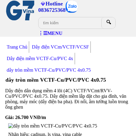
Hotline
💎
0836725368
🔍
⋮☰MENU
Trang Chủ
Dây điện VCm/VCTF/VCSF
Dây điện mềm VCTF-Cu/PVC 4x
dây tròn mềm VCTF-Cu/PVC/PVC 4x0.75
dây tròn mềm VCTF-Cu/PVC/PVC 4x0.75
Dây điện dân dụng mềm 4 lõi (4C) VCTF/VCmt/RVV-
Cu/PVC/PVC 4x0.75. Dây điện mềm lắp đặt cho gia đình, văn
phòng, máy móc (dây điện ba pha). Đi nổi, âm tường luồn trong
ống ghen
Giá:
26.700
VNĐ/m
Nhãn hiệu: cadisun, ls vina, vina cable