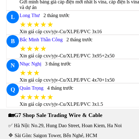
Gửi mình bảng giá cáp điện mới nhất ls vina, cáp điện ls vi
và dự án
Long Thư
2 tháng trước
L
★★★★★
Xin giá cáp cxv/yjv-Cu/XLPE/PVC 3x16
Bắc Minh Thần Công
2 tháng trước
B
★★★★
Xin giá cáp cxv/yjv-Cu/XLPE/PVC 3x95+2x50
Nhạc Nghị
3 tháng trước
N
★★★
Xin giá cáp cxv/yjv-Cu/XLPE/PVC 4x70+1x50
Quản Trọng
4 tháng trước
Q
★★★★★
Xin giá cáp cxv/yjv-Cu/XLPE/PVC 3x1.5
🏡G7 Shop Sale Trading Wire & Cable
✅ Hà Nội: No.29, Hung Dao Street, Hoan Kiem, Ha Noi
🔷 Sài Gòn: Saigon Tower, Bến Nghé, HCM