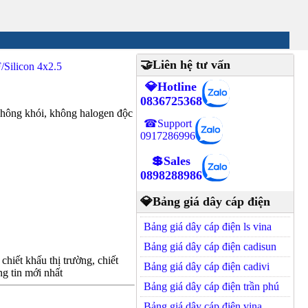
🤝Liên hệ tư vấn
Silicon 4x2.5
💎Hotline
0836725368
ông khói, không halogen độc
☎Support
0917286996
💲Sales
0898288986
💎Bảng giá dây cáp điện
Bảng giá dây cáp điện ls vina
Bảng giá dây cáp điện cadisun
hiết khấu thị trường, chiết
Bảng giá dây cáp điện cadivi
g tin mới nhất
Bảng giá dây cáp điện trần phú
Bảng giá dây cáp điện vina