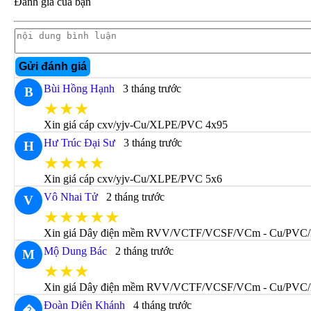
Đánh giá của bạn
Gửi đánh giá
Bùi Hồng Hạnh
3 tháng trước
B
★★★
Xin giá cáp cxv/yjv-Cu/XLPE/PVC 4x95
Hư Trúc Đại Sư
3 tháng trước
H
★★★★
Xin giá cáp cxv/yjv-Cu/XLPE/PVC 5x6
Vô Nhai Tử
2 tháng trước
V
★★★★★
Xin giá Dây điện mềm RVV/VCTF/VCSF/VCm - Cu/PVC/
Mộ Dung Bác
2 tháng trước
M
★★★
Xin giá Dây điện mềm RVV/VCTF/VCSF/VCm - Cu/PVC/
Đoàn Diên Khánh
4 tháng trước
�