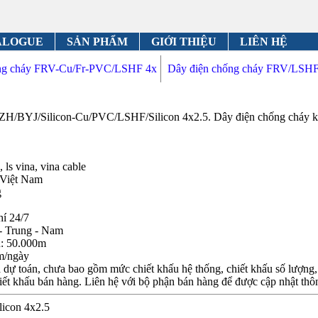
ALOGUE
SẢN PHẨM
GIỚI THIỆU
LIÊN HỆ
ống cháy FRV-Cu/Fr-PVC/LSHF 4x
Dây điện chống cháy FRV/LSHF/
/BYJ/Silicon-Cu/PVC/LSHF/Silicon 4x2.5. Dây điện chống cháy kh
 ls vina, vina cable
 Việt Nam
g
hí 24/7
- Trung - Nam
n: 50.000m
m/ngày
dự toán, chưa bao gồm mức chiết khấu hệ thống, chiết khấu số lượng, c
iết khấu bán hàng. Liên hệ với bộ phận bán hàng để được cập nhật thôn
licon 4x2.5