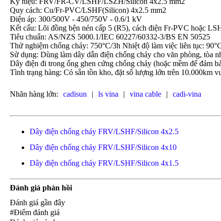
Ký hiệu: FRV/FR-CV/LSHF/LSZH/Silicon 4x2.5 mm2
Quy cách: Cu/Fr-PVC/LSHF(Silicon) 4x2.5 mm2
Điện áp: 300/500V - 450/750V - 0.6/1 kV
Kết cấu: Lõi đồng bện nén cấp 5 (R5), cách điện Fr-PVC hoặc LS
Tiêu chuẩn: AS/NZS 5000.1/IEC 60227/60332-3/BS EN 50525
Thử nghiệm chống cháy: 750°C/3h Nhiệt độ làm việc liên tục: 90°
Sử dụng: Dùng làm dây dẫn điện chống cháy cho văn phòng, tòa nhà
Dây điện đi trong ống ghen cứng chống cháy (hoặc mềm để đảm bả
Tình trạng hàng: Có sẵn tồn kho, đặt số lượng lớn trên 10.000km vu
Nhãn hàng lớn:
cadisun
|
ls vina
|
vina cable
|
cadi-vina
Dây điện chống cháy FRV/LSHF/Silicon 4x2.5
Dây điện chống cháy FRV/LSHF/Silicon 4x10
Dây điện chống cháy FRV/LSHF/Silicon 4x1.5
Đánh giá phản hồi
Đánh giá gần đây
#Điểm đánh giá