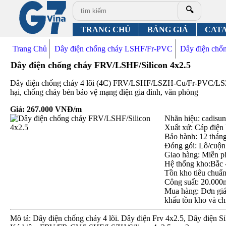
🔍
TRANG CHỦ
BẢNG GIÁ
CAT
Trang Chủ
Dây điện chống cháy LSHF/Fr-PVC
Dây điện ch
Dây điện chống cháy FRV/LSHF/Silicon 4x2.5
Dây điện chống cháy 4 lõi (4C) FRV/LSHF/LSZH-Cu/Fr-PVC/LSZH
hại, chống cháy bén bảo vệ mạng điện gia đình, văn phòng
Giá:
267.000
VNĐ/m
Nhãn hiệu: cadisun,
Xuất xứ: Cáp điện
Bảo hành: 12 thán
Đóng gói: Lô/cuộn
Giao hàng: Miễn p
Hệ thống kho:Bắc 
Tồn kho tiêu chuẩ
Công suất: 20.000
Mua hàng: Đơn giá 
khấu tồn kho và ch
Mô tả: Dây điện chống cháy 4 lõi. Dây điện Frv 4x2.5, Dây điện Si