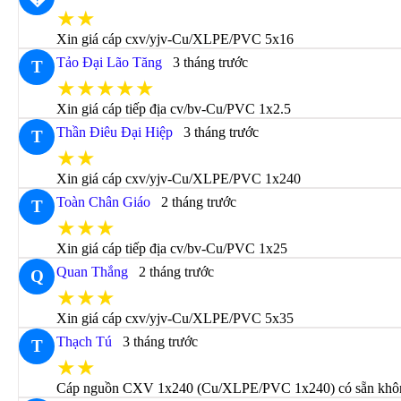
★★
Xin giá cáp cxv/yjv-Cu/XLPE/PVC 5x16
Tảo Đại Lão Tăng
3 tháng trước
T
★★★★★
Xin giá cáp tiếp địa cv/bv-Cu/PVC 1x2.5
Thần Điêu Đại Hiệp
3 tháng trước
T
★★
Xin giá cáp cxv/yjv-Cu/XLPE/PVC 1x240
Toàn Chân Giáo
2 tháng trước
T
★★★
Xin giá cáp tiếp địa cv/bv-Cu/PVC 1x25
Quan Thắng
2 tháng trước
Q
★★★
Xin giá cáp cxv/yjv-Cu/XLPE/PVC 5x35
Thạch Tú
3 tháng trước
T
★★
Cáp nguồn CXV 1x240 (Cu/XLPE/PVC 1x240) có sẵn không 