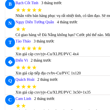
Bạch Cốt Tinh
3 tháng trước
B
★★★★★
Nhân viên bán hàng phục vụ rất nhiệt tình, có tâm đạo. Sẽ m
Ngụy Diên Tướng Quân
4 tháng trước
N
★★
Có giao hàng về Đà Nẵng không bạn? Cước phí thế nào. Mìn
Tào Tháo
3 tháng trước
T
★★★★★
Xin giá cáp cxv/yjv-Cu/XLPE/PVC 4x4
Điển Vi
2 tháng trước
�
★★★★
Xin giá cáp tiếp địa cv/bv-Cu/PVC 1x120
Quách Hoài
2 tháng trước
Q
★★★★
Xin giá cáp cxv/yjv-Cu/XLPE/PVC 3x50+1x35
Cam Linh
2 tháng trước
C
★★