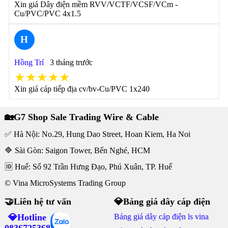
Xin giá Dây điện mềm RVV/VCTF/VCSF/VCm -
Cu/PVC/PVC 4x1.5
H
Hồng Trí
3 tháng trước
★★★★★
Xin giá cáp tiếp địa cv/bv-Cu/PVC 1x240
🏡G7 Shop Sale Trading Wire & Cable
✅ Hà Nội: No.29, Hung Dao Street, Hoan Kiem, Ha Noi
🔷 Sài Gòn: Saigon Tower, Bến Nghé, HCM
🆔 Huế: Số 92 Trần Hưng Đạo, Phú Xuân, TP. Huế
© Vina MicroSystems Trading Group
🤝Liên hệ tư vấn
💎Bảng giá dây cáp điện
💎Hotline
Bảng giá dây cáp điện ls vina