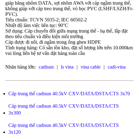
giáp băng nhôm DATA, sợi nhôm AWA với cáp ngầm trung thế,
không giáp với cáp treo trung thế, vỏ bọc PVC (LSHF/LSZH/Fr-
PVC).
Tiêu chuẩn: TCVN 5935-2; IEC 60502-2
Nhiệt độ làm việc liên tục: 90°C
Sử dụng: Cáp chuyển đổi giữa mạng trung thế - hạ thế, lắp đặt
theo tiêu chuẩn và điều kiện môi trường
Cáp được đi nổi, đi ngầm trong ống ghen HDPE
Tình trạng hàng: Có sẵn tồn kho, đặt số lượng lớn trên 10.000km
vui lòng liên hệ tư vấn đặt hàng toàn cầu
Nhãn hàng lớn:
cadisun
|
ls vina
|
vina cable
|
cadi-vina
Cáp trung thế cadisun 40.5kV CXV/DATA/DSTA/CTS 3x70
Cáp trung thế cadisun 40.5kV CXV/DATA/DSTA/CTS
3x300
Cáp trung thế cadisun 40.5kV CXV/DATA/DSTA/CTS
3x120