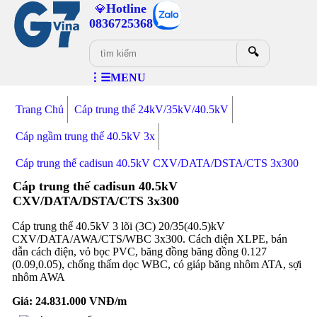
Hotline
💎
0836725368
🔍
⋮☰MENU
Trang Chủ
Cáp trung thế 24kV/35kV/40.5kV
Cáp ngầm trung thế 40.5kV 3x
Cáp trung thế cadisun 40.5kV CXV/DATA/DSTA/CTS 3x300
Cáp trung thế cadisun 40.5kV
CXV/DATA/DSTA/CTS 3x300
Cáp trung thế 40.5kV 3 lõi (3C) 20/35(40.5)kV
CXV/DATA/AWA/CTS/WBC 3x300. Cách điện XLPE, bán
dẫn cách điện, vỏ bọc PVC, băng đồng băng đồng 0.127
(0.09,0.05), chống thấm dọc WBC, có giáp băng nhôm ATA, sợi
nhôm AWA
Giá:
24.831.000
VNĐ/m