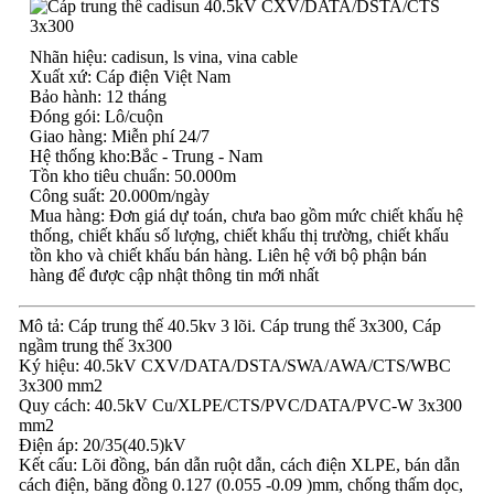
Nhãn hiệu: cadisun, ls vina, vina cable
Xuất xứ: Cáp điện Việt Nam
Bảo hành: 12 tháng
Đóng gói: Lô/cuộn
Giao hàng: Miễn phí 24/7
Hệ thống kho:Bắc - Trung - Nam
Tồn kho tiêu chuẩn: 50.000m
Công suất: 20.000m/ngày
Mua hàng: Đơn giá dự toán, chưa bao gồm mức chiết khấu hệ
thống, chiết khấu số lượng, chiết khấu thị trường, chiết khấu
tồn kho và chiết khấu bán hàng. Liên hệ với bộ phận bán
hàng để được cập nhật thông tin mới nhất
Mô tả: Cáp trung thế 40.5kv 3 lõi. Cáp trung thế 3x300, Cáp
ngầm trung thế 3x300
Ký hiệu: 40.5kV CXV/DATA/DSTA/SWA/AWA/CTS/WBC
3x300 mm2
Quy cách: 40.5kV Cu/XLPE/CTS/PVC/DATA/PVC-W 3x300
mm2
Điện áp: 20/35(40.5)kV
Kết cấu: Lõi đồng, bán dẫn ruột dẫn, cách điện XLPE, bán dẫn
cách điện, băng đồng 0.127 (0.055 -0.09 )mm, chống thấm dọc,