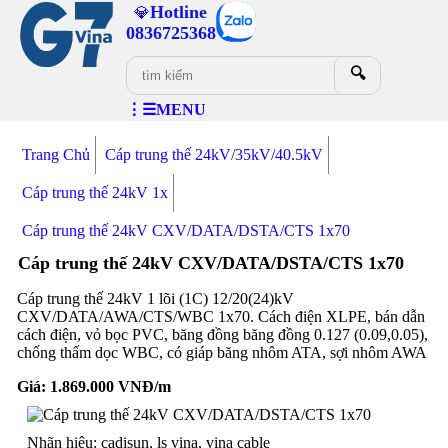
Hotline
💎
0836725368
🔍
⋮☰MENU
Trang Chủ
Cáp trung thế 24kV/35kV/40.5kV
Cáp trung thế 24kV 1x
Cáp trung thế 24kV CXV/DATA/DSTA/CTS 1x70
Cáp trung thế 24kV CXV/DATA/DSTA/CTS 1x70
Cáp trung thế 24kV 1 lõi (1C) 12/20(24)kV
CXV/DATA/AWA/CTS/WBC 1x70. Cách điện XLPE, bán dẫn
cách điện, vỏ bọc PVC, băng đồng băng đồng 0.127 (0.09,0.05),
chống thấm dọc WBC, có giáp băng nhôm ATA, sợi nhôm AWA
Giá:
1.869.000
VNĐ/m
Nhãn hiệu: cadisun, ls vina, vina cable