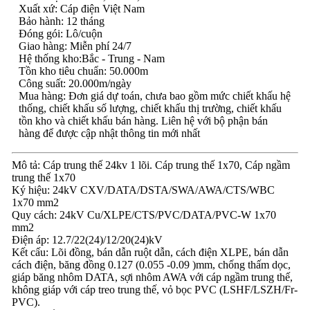
Xuất xứ: Cáp điện Việt Nam
Bảo hành: 12 tháng
Đóng gói: Lô/cuộn
Giao hàng: Miễn phí 24/7
Hệ thống kho:Bắc - Trung - Nam
Tồn kho tiêu chuẩn: 50.000m
Công suất: 20.000m/ngày
Mua hàng: Đơn giá dự toán, chưa bao gồm mức chiết khấu hệ
thống, chiết khấu số lượng, chiết khấu thị trường, chiết khấu
tồn kho và chiết khấu bán hàng. Liên hệ với bộ phận bán
hàng để được cập nhật thông tin mới nhất
Mô tả: Cáp trung thế 24kv 1 lõi. Cáp trung thế 1x70, Cáp ngầm
trung thế 1x70
Ký hiệu: 24kV CXV/DATA/DSTA/SWA/AWA/CTS/WBC
1x70 mm2
Quy cách: 24kV Cu/XLPE/CTS/PVC/DATA/PVC-W 1x70
mm2
Điện áp: 12.7/22(24)/12/20(24)kV
Kết cấu: Lõi đồng, bán dẫn ruột dẫn, cách điện XLPE, bán dẫn
cách điện, băng đồng 0.127 (0.055 -0.09 )mm, chống thấm dọc,
giáp băng nhôm DATA, sợi nhôm AWA với cáp ngầm trung thế,
không giáp với cáp treo trung thế, vỏ bọc PVC (LSHF/LSZH/Fr-
PVC).