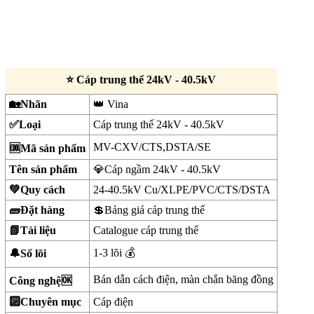
⭐ Cáp trung thế 24kV - 40.5kV
🏡Nhãn
👑 Vina
✅Loại
Cáp trung thế 24kV - 40.5kV
MV-CXV/CTS,DSTA/SE
🆒Mã sản phẩm
Tên sản phẩm
💎Cáp ngầm 24kV - 40.5kV
💚Quy cách
24-40.5kV Cu/XLPE/PVC/CTS/DSTA
🧱Đặt hàng
💲Bảng giá cáp trung thế
📗Tài liệu
Catalogue cáp trung thế
1-3 lõi 💰
🔔Số lõi
Bán dẫn cách điện, màn chắn băng đồng
Công nghệ🆗
🔟Chuyên mục
Cáp điện