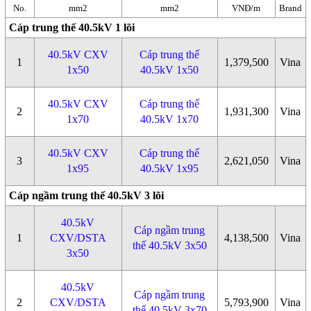
No.
mm2
mm2
VNĐ/m
Brand
Cáp trung thế 40.5kV 1 lõi
40.5kV CXV
Cáp trung thế
1
1,379,500
Vina
1x50
40.5kV 1x50
40.5kV CXV
Cáp trung thế
2
1,931,300
Vina
1x70
40.5kV 1x70
40.5kV CXV
Cáp trung thế
3
2,621,050
Vina
1x95
40.5kV 1x95
Cáp ngầm trung thế 40.5kV 3 lõi
40.5kV
Cáp ngầm trung
1
CXV/DSTA
4,138,500
Vina
thế 40.5kV 3x50
3x50
40.5kV
Cáp ngầm trung
2
CXV/DSTA
5,793,900
Vina
thế 40.5kV 3x70