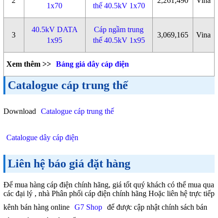
2
2,261,490
Vina
1x70
thế 40.5kV 1x70
40.5kV DATA
Cáp ngầm trung
3
3,069,165
Vina
1x95
thế 40.5kV 1x95
Xem thêm >>
Bảng giá dây cáp điện
Catalogue cáp trung thế
Download
Catalogue cáp trung thế
Catalogue dây cáp điện
Liên hệ báo giá đặt hàng
Để mua hàng cáp điện chính hãng, giá tốt quý khách có thể mua qua
các đại lý , nhà Phân phối cáp điện chính hãng Hoặc liên hệ trực tiếp
kênh bán hàng online
G7 Shop
để được cập nhật chính sách bán