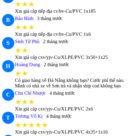
★★★
Xin giá cáp tiếp địa cv/bv-Cu/PVC 1x185
Bảo Bình
3 tháng trước
B
★★★
Xin giá cáp tiếp địa cv/bv-Cu/PVC 1x6
Sinh Tử Phù
2 tháng trước
S
★★
Xin giá cáp cxv/yjv-Cu/XLPE/PVC 3x50+1x25
Hoàng Dung
2 tháng trước
H
★★
Có giao hàng về Đà Nẵng không bạn? Cước phí thế nào.
Mình có nhà xe về Sơn trà và nhận ship cod không bạn
Chu Chỉ Nhược
4 tháng trước
C
★★★
Xin giá cáp cxv/yjv-Cu/XLPE/PVC 2x6
Trương Vô Kị
4 tháng trước
T
★★★★★
Xin giá cáp cxv/yjv-Cu/XLPE/PVC 4x35+1x16