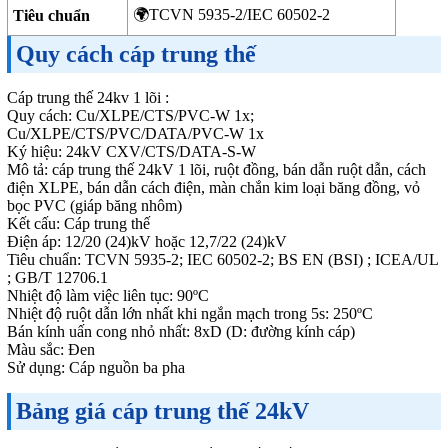
🌍TCVN 5935-2/IEC 60502-2
Tiêu chuẩn
Quy cách cáp trung thế
Cáp trung thế 24kv 1 lõi :
Quy cách: Cu/XLPE/CTS/PVC-W 1x;
Cu/XLPE/CTS/PVC/DATA/PVC-W 1x
Ký hiệu: 24kV CXV/CTS/DATA-S-W
Mô tả: cáp trung thế 24kV 1 lõi, ruột đồng, bán dẫn ruột dẫn, cách
điện XLPE, bán dẫn cách điện, màn chắn kim loại băng đồng, vỏ
bọc PVC (giáp băng nhôm)
Kết cấu: Cáp trung thế
Điện áp: 12/20 (24)kV hoặc 12,7/22 (24)kV
Tiêu chuẩn: TCVN 5935-2; IEC 60502-2; BS EN (BSI) ; ICEA/UL
; GB/T 12706.1
Nhiệt độ làm việc liên tục: 90ºC
Nhiệt độ ruột dẫn lớn nhất khi ngắn mạch trong 5s: 250ºC
Bán kính uấn cong nhỏ nhất: 8xD (D: đường kính cáp)
Màu sắc: Đen
Sử dụng: Cáp nguồn ba pha
Bảng giá cáp trung thế 24kV