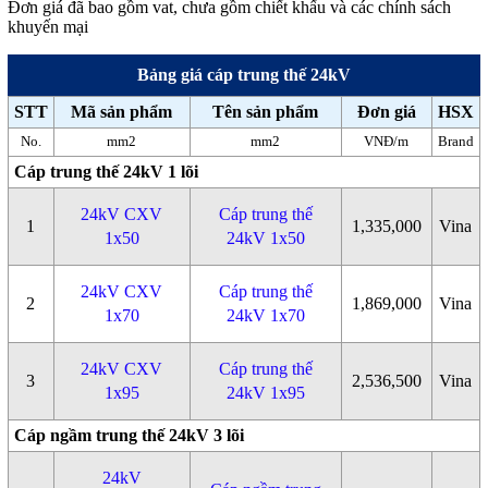
Đơn giá đã bao gồm vat, chưa gồm chiết khấu và các chính sách
khuyến mại
Bảng giá cáp trung thế 24kV
STT
Mã sản phẩm
Tên sản phẩm
Đơn giá
HSX
No.
mm2
mm2
VNĐ/m
Brand
Cáp trung thế 24kV 1 lõi
24kV CXV
Cáp trung thế
1
1,335,000
Vina
1x50
24kV 1x50
24kV CXV
Cáp trung thế
2
1,869,000
Vina
1x70
24kV 1x70
24kV CXV
Cáp trung thế
3
2,536,500
Vina
1x95
24kV 1x95
Cáp ngầm trung thế 24kV 3 lõi
24kV