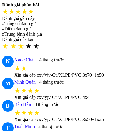
Đánh giá phản hồi
★★★★★
Đánh giá gần đây
#Tổng số đánh giá
#Điểm đánh giá
#Trung bình đánh giá
Đánh giá của bạn
★
★
★
★
★
Ngọc Châu
4 tháng trước
N
★★
Xin giá cáp cxv/yjv-Cu/XLPE/PVC 3x70+1x50
Minh Quân
4 tháng trước
M
★★★★
Xin giá cáp cxv/yjv-Cu/XLPE/PVC 4x4
Bảo Hân
3 tháng trước
B
★★★★
Xin giá cáp cxv/yjv-Cu/XLPE/PVC 3x50+1x25
Tuấn Minh
2 tháng trước
T