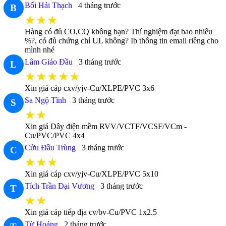
Bối Hải Thạch
4 tháng trước
B
★★★
Hàng có đủ CO,CQ không bạn? Thí nghiệm đạt bao nhiêu
%?, có đủ chứng chỉ UL không? Ib thông tin email riêng cho
mình nhé
Lâm Giáo Đầu
3 tháng trước
L
★★★★★
Xin giá cáp cxv/yjv-Cu/XLPE/PVC 3x6
Sa Ngộ Tĩnh
3 tháng trước
S
★★
Xin giá Dây điện mềm RVV/VCTF/VCSF/VCm -
Cu/PVC/PVC 4x4
Cửu Đầu Trùng
3 tháng trước
C
★★★
Xin giá cáp cxv/yjv-Cu/XLPE/PVC 5x10
Tích Trần Đại Vương
3 tháng trước
T
★★
Xin giá cáp tiếp địa cv/bv-Cu/PVC 1x2.5
Từ Hoảng
2 tháng trước