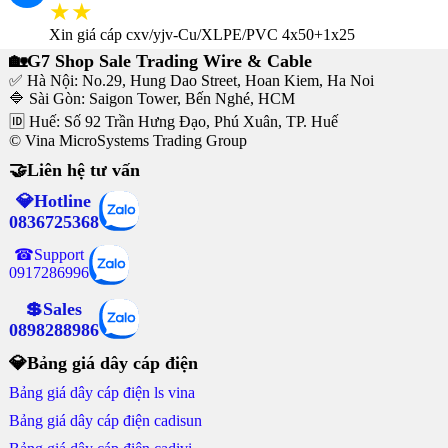
★★
Xin giá cáp cxv/yjv-Cu/XLPE/PVC 4x50+1x25
🏡G7 Shop Sale Trading Wire & Cable
✅ Hà Nội: No.29, Hung Dao Street, Hoan Kiem, Ha Noi
🔷 Sài Gòn: Saigon Tower, Bến Nghé, HCM
🆔 Huế: Số 92 Trần Hưng Đạo, Phú Xuân, TP. Huế
© Vina MicroSystems Trading Group
🤝Liên hệ tư vấn
💎Hotline
0836725368
☎Support
0917286996
💲Sales
0898288986
💎Bảng giá dây cáp điện
Bảng giá dây cáp điện ls vina
Bảng giá dây cáp điện cadisun