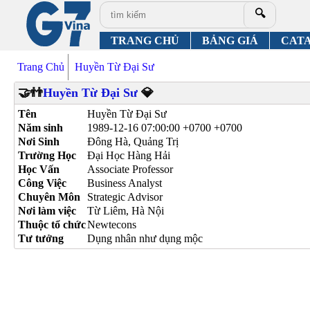
🔍
TRANG CHỦ
BẢNG GIÁ
CAT
Trang Chủ
Huyền Từ Đại Sư
🤝👬
Huyền Từ Đại Sư
💎
Tên
Huyền Từ Đại Sư
Năm sinh
1989-12-16 07:00:00 +0700 +0700
Nơi Sinh
Đông Hà, Quảng Trị
Trường Học
Đại Học Hàng Hải
Học Vấn
Associate Professor
Công Việc
Business Analyst
Chuyên Môn
Strategic Advisor
Nơi làm việc
Từ Liêm, Hà Nội
Thuộc tổ chức
Newtecons
Tư tưởng
Dụng nhân như dụng mộc