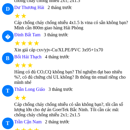
chống cháy chống nhiễu 2x1; 2x1.5
Dư Thương Hải
2 tháng trước
D
★★
Cáp chống cháy chống nhiễu 4x1.5 ls vina có sẵn không bạn?
Mình cần 800m giao hàng Hải Phòng
Đinh Bất Tam
3 tháng trước
�
★★★★
Xin giá cáp cxv/yjv-Cu/XLPE/PVC 3x95+1x70
Bối Hải Thạch
4 tháng trước
B
★★★
Hàng có đủ CO,CQ không bạn? Thí nghiệm đạt bao nhiêu
%?, có đủ chứng chỉ UL không? Ib thông tin email riêng cho
mình nhé
Thần Long Giáo
3 tháng trước
T
★★
Cáp chống cháy chống nhiễu có sẵn không bạn?, tôi cần số
lượng lớn cho dự án GoerTek Bắc Ninh. Tôi cần các mã:
chống cháy chống nhiễu 2x1; 2x1.5
Trần Cận Nam
2 tháng trước
T