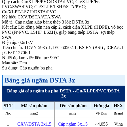
Quy cách: Cu/XLPE/PVC/DSTA/PVC; Cu/XLPE/Fr-
PVC/SWA/PVC; Cu/XLPE/LSHF/STA/PVC;
Cu/XLPE/LSZH/DSTA/PVC
Ký hiệu:CXV/DSTA/ATA/SWA
Mô tả: Cáp ngầm giáp băng thép 3 lõi: DSTA 3x
Kết cấu: Lõi đồng bện nén cấp 2, cách điện XLPE (HDPE), vỏ bọc
PVC (Fr-PVC, LSHF, LSZH), giáp băng thép DSTA, sợi thép
SWA
Điện áp: 0.6/1kV
Tiêu chuẩn: TCVN 5935-1; IEC 60502-1; BS EN (BSI) ; ICEA/UL
; GB/T 12706.1
Nhiệt độ làm việc liên tục: 90ºC
Màu sắc: Đen
Sử dụng: Cáp nguồn ba pha
Bảng giá ngầm DSTA 3x
Bảng giá cáp ngầm ba pha DSTA - /Cu/XLPE/PVC/DSTA
3x
STT
Mã sản phẩm
Tên sản phẩm
Đơn giá
HSX
No.
mm2
mm2
VNĐ/m
Brand
1
CXV/DSTA 3x1.5
Cáp ngầm 3x1.5
44,055
Vina