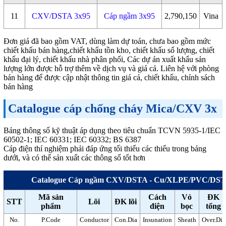
11
CXV/DSTA 3x95
Cáp ngầm 3x95
2,790,150
Vina
Đơn giá đã bao gồm VAT, dùng làm dự toán, chưa bao gồm mức
chiết khấu bán hàng,chiết khấu tồn kho, chiết khấu số lượng, chiết
khấu đại lý, chiết khấu nhà phân phối, Các dự án xuất khẩu sản
lượng lớn được hỗ trợ thêm về dịch vụ và giá cả. Liên hệ với phòng
bán hàng để được cập nhật thông tin giá cả, chiết khấu, chính sách
bán hàng
Catalogue cáp chống cháy Mica/CXV 3x
Bảng thông số kỹ thuật áp dụng theo tiêu chuẩn TCVN 5935-1/IEC
60502-1; IEC 60331; IEC 60332; BS 6387
Cáp điện thí nghiệm phải đáp ứng tối thiếu các thiểu trong bảng
dưới, và có thể sản xuất các thông số tốt hơn
Catalogue Cáp ngầm CXV/DSTA - Cu/XLPE/PVC/DS
Mã sản
Cách
Vỏ
ĐK
STT
Lõi
ĐK lõi
phẩm
điện
bọc
tổng
No.
P.Code
Conductor
Con.Dia
Insunation
Sheath
Over.Dia