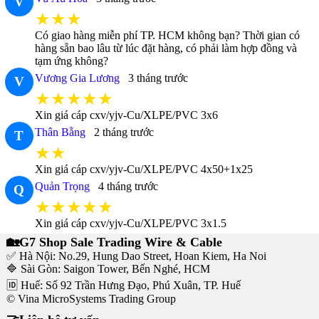
V
★★★
Có giao hàng miễn phí TP. HCM không bạn? Thời gian có
hàng sẵn bao lâu từ lúc đặt hàng, có phải làm hợp đồng và
tạm ứng không?
Vương Gia Lương
3 tháng trước
V
★★★★★
Xin giá cáp cxv/yjv-Cu/XLPE/PVC 3x6
Thân Bằng
2 tháng trước
T
★★
Xin giá cáp cxv/yjv-Cu/XLPE/PVC 4x50+1x25
Quản Trọng
4 tháng trước
Q
★★★★★
Xin giá cáp cxv/yjv-Cu/XLPE/PVC 3x1.5
🏡G7 Shop Sale Trading Wire & Cable
✅ Hà Nội: No.29, Hung Dao Street, Hoan Kiem, Ha Noi
🔷 Sài Gòn: Saigon Tower, Bến Nghé, HCM
🆔 Huế: Số 92 Trần Hưng Đạo, Phú Xuân, TP. Huế
© Vina MicroSystems Trading Group