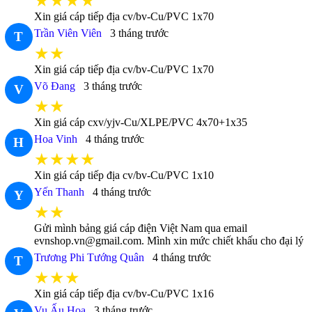
★★★★
Xin giá cáp tiếp địa cv/bv-Cu/PVC 1x70
Trần Viên Viên
3 tháng trước
T
★★
Xin giá cáp tiếp địa cv/bv-Cu/PVC 1x70
Võ Đang
3 tháng trước
V
★★
Xin giá cáp cxv/yjv-Cu/XLPE/PVC 4x70+1x35
Hoa Vinh
4 tháng trước
H
★★★★
Xin giá cáp tiếp địa cv/bv-Cu/PVC 1x10
Yến Thanh
4 tháng trước
Y
★★
Gửi mình bảng giá cáp điện Việt Nam qua email
evnshop.vn@gmail.com. Mình xin mức chiết khấu cho đại lý
Trương Phi Tướng Quân
4 tháng trước
T
★★★
Xin giá cáp tiếp địa cv/bv-Cu/PVC 1x16
Vu Ấu Hoa
3 tháng trước