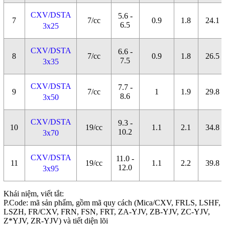
CXV/DSTA
5.6 -
7
7/cc
0.9
1.8
24.1
6.5
3x25
CXV/DSTA
6.6 -
8
7/cc
0.9
1.8
26.5
7.5
3x35
CXV/DSTA
7.7 -
9
7/cc
1
1.9
29.8
8.6
3x50
CXV/DSTA
9.3 -
10
19/cc
1.1
2.1
34.8
10.2
3x70
CXV/DSTA
11.0 -
11
19/cc
1.1
2.2
39.8
12.0
3x95
Khái niệm, viết tắt:
P.Code: mã sản phẩm, gồm mã quy cách (Mica/CXV, FRLS, LSHF,
LSZH, FR/CXV, FRN, FSN, FRT, ZA-YJV, ZB-YJV, ZC-YJV,
Z*YJV, ZR-YJV) và tiết diện lõi