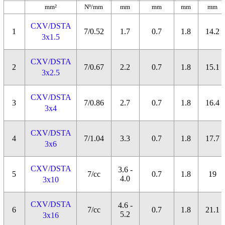
mm²
Nº/mm
mm
mm
mm
mm
CXV/DSTA
1
7/0.52
1.7
0.7
1.8
14.2
3x1.5
CXV/DSTA
2
7/0.67
2.2
0.7
1.8
15.1
3x2.5
CXV/DSTA
3
7/0.86
2.7
0.7
1.8
16.4
3x4
CXV/DSTA
4
7/1.04
3.3
0.7
1.8
17.7
3x6
CXV/DSTA
3.6 -
5
7/cc
0.7
1.8
19
4.0
3x10
CXV/DSTA
4.6 -
6
7/cc
0.7
1.8
21.1
5.2
3x16