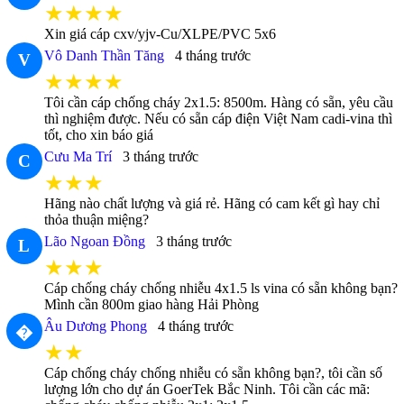
★★★★
Xin giá cáp cxv/yjv-Cu/XLPE/PVC 5x6
Vô Danh Thần Tăng
4 tháng trước
V
★★★★
Tôi cần cáp chống cháy 2x1.5: 8500m. Hàng có sẵn, yêu cầu
thì nghiệm được. Nếu có sẵn cáp điện Việt Nam cadi-vina thì
tốt, cho xin báo giá
Cưu Ma Trí
3 tháng trước
C
★★★
Hãng nào chất lượng và giá rẻ. Hãng có cam kết gì hay chỉ
thỏa thuận miệng?
Lão Ngoan Đồng
3 tháng trước
L
★★★
Cáp chống cháy chống nhiễu 4x1.5 ls vina có sẵn không bạn?
Mình cần 800m giao hàng Hải Phòng
Âu Dương Phong
4 tháng trước
�
★★
Cáp chống cháy chống nhiễu có sẵn không bạn?, tôi cần số
lượng lớn cho dự án GoerTek Bắc Ninh. Tôi cần các mã: