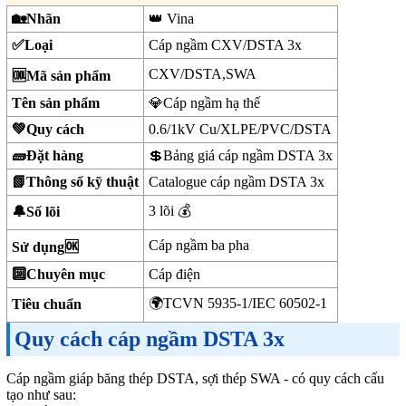
🏡Nhãn
👑 Vina
✅Loại
Cáp ngầm CXV/DSTA 3x
CXV/DSTA,SWA
🆒Mã sản phẩm
Tên sản phẩm
💎Cáp ngầm hạ thế
💚Quy cách
0.6/1kV Cu/XLPE/PVC/DSTA
🧱Đặt hàng
💲Bảng giá cáp ngầm DSTA 3x
📗Thông số kỹ thuật
Catalogue cáp ngầm DSTA 3x
3 lõi 💰
🔔Số lõi
Cáp ngầm ba pha
Sử dụng🆗
🔟Chuyên mục
Cáp điện
🌍TCVN 5935-1/IEC 60502-1
Tiêu chuẩn
Quy cách cáp ngầm DSTA 3x
Cáp ngầm giáp băng thép DSTA, sợi thép SWA - có quy cách cấu
tạo như sau: