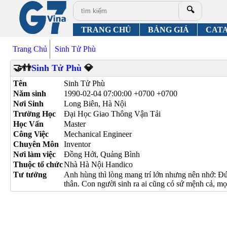
🔍
TRANG CHỦ
BẢNG GIÁ
CAT
Trang Chủ
Sinh Tử Phù
🤝👬
Sinh Tử Phù
💎
Tên
Sinh Tử Phù
Năm sinh
1990-02-04 07:00:00 +0700 +0700
Nơi Sinh
Long Biên, Hà Nội
Trường Học
Đại Học Giao Thông Vận Tải
Học Vấn
Master
Công Việc
Mechanical Engineer
Chuyên Môn
Inventor
Nơi làm việc
Đồng Hới, Quảng Bình
Thuộc tổ chức
Nhà Hà Nội Handico
Tư tưởng
Anh hùng thì lòng mang trí lớn nhưng nên nhớ: Đức
thân. Con người sinh ra ai cũng có sứ mệnh cả, mọi