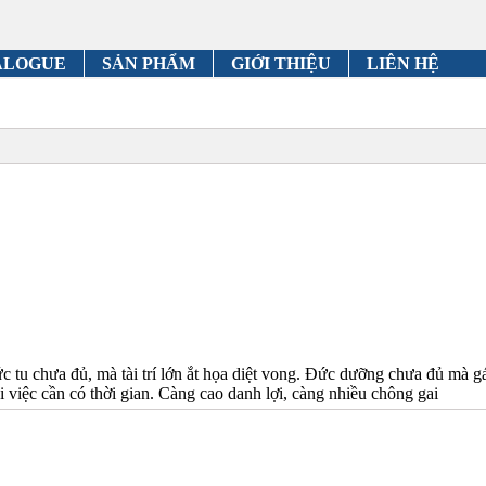
ALOGUE
SẢN PHẨM
GIỚI THIỆU
LIÊN HỆ
 tu chưa đủ, mà tài trí lớn ắt họa diệt vong. Đức dưỡng chưa đủ mà gán
 việc cần có thời gian. Càng cao danh lợi, càng nhiều chông gai