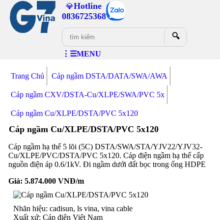
Hotline
💎
0836725368
🔍
⋮☰MENU
Trang Chủ
Cáp ngầm DSTA/DATA/SWA/AWA
Cáp ngầm CXV/DSTA-Cu/XLPE/SWA/PVC 5x
Cáp ngầm Cu/XLPE/DSTA/PVC 5x120
Cáp ngầm Cu/XLPE/DSTA/PVC 5x120
Cáp ngầm hạ thế 5 lõi (5C) DSTA/SWA/STA/YJV22/YJV32-
Cu/XLPE/PVC/DSTA/PVC 5x120. Cáp điện ngầm hạ thế cấp
nguồn điện áp 0.6/1kV. Đi ngầm dưới đất bọc trong ống HDPE
Giá:
5.874.000
VNĐ/m
Nhãn hiệu: cadisun, ls vina, vina cable
Xuất xứ: Cáp điện Việt Nam