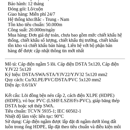
Bảo hành: 12 tháng
Đóng gói: Lô/cuộn
Giao hàng: Miễn phí 24/7
Hệ thống kho:Bắc - Trung - Nam
Tồn kho tiêu chuẩn: 50.000m
Công suất: 20.000m/ngày
Mua hàng: Đơn giá dự toán, chưa bao gồm mức chiết khấu hệ
thống, chiết khấu số lượng, chiết khấu thị trường, chiết khấu
tồn kho và chiết khấu bán hàng. Liên hệ với bộ phận bán
hàng để được cập nhật thông tin mới nhất
Mô tả: Cáp điện ngầm 5 lõi. Cáp điện DSTA 5x120, Cáp điện
YJV22 5x120
Ký hiệu: DSTA/SWA/STA/YJV22/YJV32 5x120 mm2
Quy cách: Cu/XLPE/PVC/DSTA/PVC 5x120 mm2
Điện áp: 0.6/1kV
Kết cấu: Lõi đồng bện nén cấp 2, cách điện XLPE (HDPE)
(HDPE), vỏ bọc PVC (LSHF/LSZH/Fr-PVC), giáp băng thép
DSTA hoặc sợi thép SWA.
Tiêu chuẩn: TCVN 5935-1; IEC 60502-1
Nhiệt độ làm việc liên tục: 90°C
Sử dụng: Cáp điện ngầm được lắp đặt đi ngầm dưới lòng đất
luồn trong ống HDPE, lắp đặt theo tiêu chuẩn và điều kiện môi