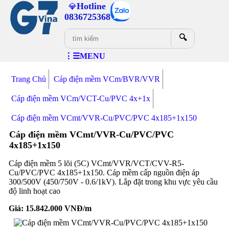
Hotline
💎
0836725368
🔍
⋮☰MENU
Trang Chủ
Cáp điện mềm VCm/BVR/VVR
Cáp điện mềm VCm/VCT-Cu/PVC 4x+1x
Cáp điện mềm VCmt/VVR-Cu/PVC/PVC 4x185+1x150
Cáp điện mềm VCmt/VVR-Cu/PVC/PVC
4x185+1x150
Cáp điện mềm 5 lõi (5C) VCmt/VVR/VCT/CVV-R5-
Cu/PVC/PVC 4x185+1x150. Cáp mềm cấp nguồn điện áp
300/500V (450/750V - 0.6/1kV). Lắp đặt trong khu vực yêu cầu
độ linh hoạt cao
Giá:
15.842.000
VNĐ/m