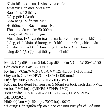
Nhãn hiệu: cadisun, ls vina, vina cable
Xuất xứ: Cáp điện Việt Nam
Bảo hành: 12 tháng
Đóng gói: Lô/cuộn
Giao hàng: Miễn phí 24/7
Hệ thống kho:Bắc - Trung - Nam
Tồn kho tiêu chuẩn: 50.000m
Công suất: 20.000m/ngày
Mua hàng: Đơn giá dự toán, chưa bao gồm mức chiết khấu hệ
thống, chiết khấu số lượng, chiết khấu thị trường, chiết khấu
tồn kho và chiết khấu bán hàng. Liên hệ với bộ phận bán
hàng để được cập nhật thông tin mới nhất
Mô tả: Cáp điện mềm 5 lõi. Cáp điện mềm VCm 4x185+1x150,
Cáp điện BVR 4x185+1x150
Ký hiệu: VCmt/VVR/VCT/CVV-R5 4x185+1x150 mm2
Quy cách: Cu/PVC/PVC 4x185+1x150 mm2
Điện áp: 300/500V (450/750V - 0.6/1kV)
Kết cấu: Lõi đồng bện nén cấp 5 (đồng sợi tóc), cách điện PVC,
vỏ bọc PVC hoặc (LSHF/LSZH/Fr-PVC).
Tiêu chuẩn: TCVN 6610-3/IEC 60502-3 ;TCVN 5935-
1/IEC60502-1
Nhiệt độ làm việc liên tục: 70°C hoặc 90°C
Sử dụng: Cáp nguồn cấp điện cho các khu vực yêu cầu độ linh