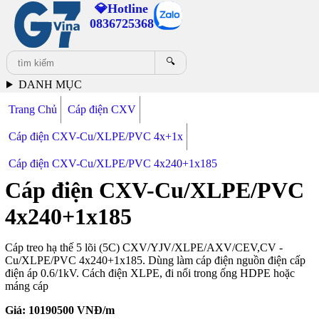
💎Hotline
0836725368
🔍
DANH MỤC
Trang Chủ
Cáp điện CXV
Cáp điện CXV-Cu/XLPE/PVC 4x+1x
Cáp điện CXV-Cu/XLPE/PVC 4x240+1x185
Cáp điện CXV-Cu/XLPE/PVC
4x240+1x185
Cáp treo hạ thế 5 lõi (5C) CXV/YJV/XLPE/AXV/CEV,CV -
Cu/XLPE/PVC 4x240+1x185. Dùng làm cáp điện nguồn điện cấp
điện áp 0.6/1kV. Cách điện XLPE, đi nổi trong ống HDPE hoặc
máng cáp
Giá:
10190500
VNĐ/m