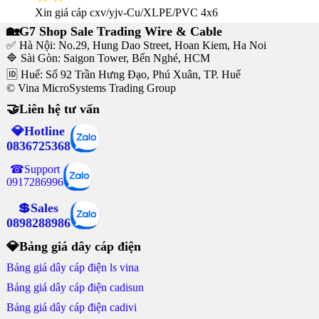
Xin giá cáp cxv/yjv-Cu/XLPE/PVC 4x6
🏡G7 Shop Sale Trading Wire & Cable
✅ Hà Nội: No.29, Hung Dao Street, Hoan Kiem, Ha Noi
🔷 Sài Gòn: Saigon Tower, Bến Nghé, HCM
🆔 Huế: Số 92 Trần Hưng Đạo, Phú Xuân, TP. Huế
© Vina MicroSystems Trading Group
🤝Liên hệ tư vấn
💎Hotline
0836725368
☎Support
0917286996
💲Sales
0898288986
💎Bảng giá dây cáp điện
Bảng giá dây cáp điện ls vina
Bảng giá dây cáp điện cadisun
Bảng giá dây cáp điện cadivi