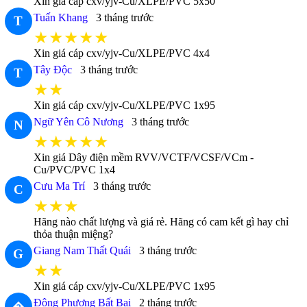
Xin giá cáp cxv/yjv-Cu/XLPE/PVC 5x50
Tuấn Khang
3 tháng trước
T
★★★★★
Xin giá cáp cxv/yjv-Cu/XLPE/PVC 4x4
Tây Độc
3 tháng trước
T
★★
Xin giá cáp cxv/yjv-Cu/XLPE/PVC 1x95
Ngữ Yên Cô Nương
3 tháng trước
N
★★★★★
Xin giá Dây điện mềm RVV/VCTF/VCSF/VCm -
Cu/PVC/PVC 1x4
Cưu Ma Trí
3 tháng trước
C
★★★
Hãng nào chất lượng và giá rẻ. Hãng có cam kết gì hay chỉ
thỏa thuận miệng?
Giang Nam Thất Quái
3 tháng trước
G
★★
Xin giá cáp cxv/yjv-Cu/XLPE/PVC 1x95
Đông Phương Bất Bại
2 tháng trước