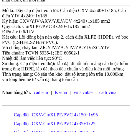
Mô tả: Dây cáp điện treo 5 lõi. Cáp điện CXV 4x240+1x185, Cáp
điện YJV 4x240+1x185
Ký hiệu: CXV/YJV/AXV/YJLV/CV 4x240+1x185 mm2
Quy cách: Cu/XLPE/PVC 4x240+1x185 mm2
Điện áp: 0.6/1kV
Kết cấu: Lõi đồng bện nén cấp 2, cách điện XLPE (HDPE), vỏ bọc
PVC (LSHF/LSZH/Fr-PVC).
Vỏ chống cháy lan: ZR-YJV/ZA-YJV/ZB-YJV/ZC-YJV
Tiêu chuẩn: TCVN 5935-1; IEC 60502-1
Nhiệt độ làm việc liên tục: 90°C
Sử dụng: Cáp điện treo được lắp đặt đi nổi trên máng cáp hoặc luồn
trong ống HDPE, lắp đặt theo tiêu chuẩn và điều kiện môi trường
Tình trạng hàng: Có sẵn tồn kho, đặt số lượng lớn trên 10.000km
vui lòng liên hệ tư vấn đặt hàng toàn cầu
Nhãn hàng lớn:
cadisun
|
ls vina
|
vina cable
|
cadi-vina
Cáp điện CXV-Cu/XLPE/PVC 4x150+1x95
Cáp điện CXV-Cu/XLPE/PVC 4x35+1x25