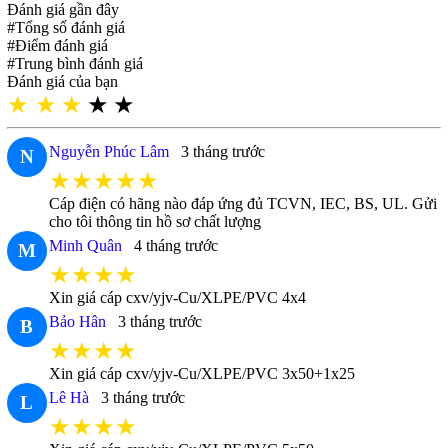
Đánh giá gần đây
#Tổng số đánh giá
#Điểm đánh giá
#Trung bình đánh giá
Đánh giá của bạn
★
★
★
★
★
Nguyễn Phúc Lâm
3 tháng trước
N
★★★★★
Cáp điện có hãng nào đáp ứng đủ TCVN, IEC, BS, UL. Gửi
cho tôi thông tin hồ sơ chất lượng
Minh Quân
4 tháng trước
M
★★★★
Xin giá cáp cxv/yjv-Cu/XLPE/PVC 4x4
Bảo Hân
3 tháng trước
B
★★★★
Xin giá cáp cxv/yjv-Cu/XLPE/PVC 3x50+1x25
Lê Hà
3 tháng trước
L
★★★★