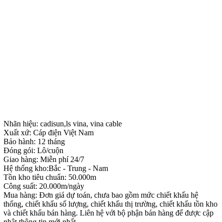
Nhãn hiệu: cadisun,ls vina, vina cable
Xuất xứ: Cáp điện Việt Nam
Bảo hành: 12 tháng
Đóng gói: Lô/cuộn
Giao hàng: Miễn phí 24/7
Hệ thống kho:Bắc - Trung - Nam
Tồn kho tiêu chuẩn: 50.000m
Công suất: 20.000m/ngày
Mua hàng: Đơn giá dự toán, chưa bao gồm mức chiết khấu hệ
thống, chiết khấu số lượng, chiết khấu thị trường, chiết khấu tồn kho
và chiết khấu bán hàng. Liên hệ với bộ phận bán hàng để được cập
nhật thông tin mới nhất