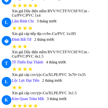
�
★★★★★
Xin giá Dây điện mềm RVV/VCTF/VCSF/VCm -
Cu/PVC/PVC 1x4
Lâm Bình Chi
3 tháng trước
L
★★★★
Xin giá cáp tiếp địa cv/bv-Cu/PVC 1x185
Đinh Bất Tứ
2 tháng trước
�
★★★
Xin giá Dây điện mềm RVV/VCTF/VCSF/VCm -
Cu/PVC/PVC 4x1.5
Tề Thiên Đại Thánh
4 tháng trước
T
★★★★
Xin giá cáp cxv/yjv-Cu/XLPE/PVC 3x70+1x35
Lộc Lực Đại Tiên
2 tháng trước
L
★★
Xin giá cáp cxv/yjv-Cu/XLPE/PVC 3x1.5
Kim Quan Trăm Mắt
3 tháng trước
K
★★★★★