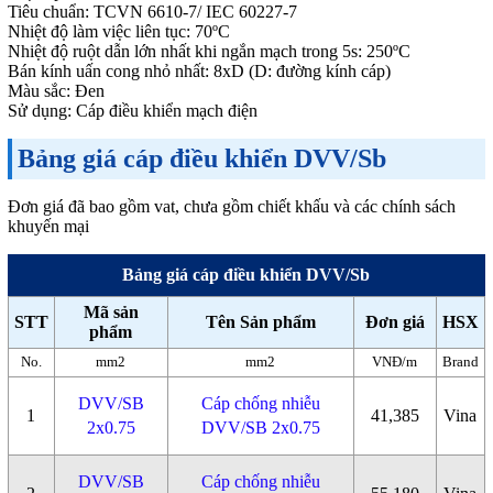
Tiêu chuẩn: TCVN 6610-7/ IEC 60227-7
Nhiệt độ làm việc liên tục: 70ºC
Nhiệt độ ruột dẫn lớn nhất khi ngắn mạch trong 5s: 250ºC
Bán kính uấn cong nhỏ nhất: 8xD (D: đường kính cáp)
Màu sắc: Đen
Sử dụng: Cáp điều khiển mạch điện
Bảng giá cáp điều khiển DVV/Sb
Đơn giá đã bao gồm vat, chưa gồm chiết khấu và các chính sách
khuyến mại
Bảng giá cáp điều khiển DVV/Sb
Mã sản
STT
Tên Sản phẩm
Đơn giá
HSX
phẩm
No.
mm2
mm2
VNĐ/m
Brand
DVV/SB
Cáp chống nhiễu
1
41,385
Vina
2x0.75
DVV/SB 2x0.75
DVV/SB
Cáp chống nhiễu