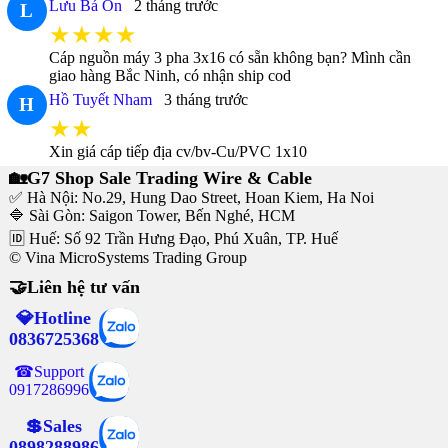
Lưu Bá Ôn
2 tháng trước
L
★★★★
Cáp nguồn máy 3 pha 3x16 có sẵn không bạn? Mình cần
giao hàng Bắc Ninh, có nhận ship cod
Hồ Tuyết Nham
3 tháng trước
H
★★
Xin giá cáp tiếp địa cv/bv-Cu/PVC 1x10
🏡G7 Shop Sale Trading Wire & Cable
✅ Hà Nội: No.29, Hung Dao Street, Hoan Kiem, Ha Noi
🔷 Sài Gòn: Saigon Tower, Bến Nghé, HCM
🆔 Huế: Số 92 Trần Hưng Đạo, Phú Xuân, TP. Huế
© Vina MicroSystems Trading Group
🤝Liên hệ tư vấn
💎Hotline
0836725368
☎Support
0917286996
💲Sales
0898288986