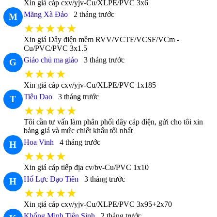
Xin giá cáp cxv/yjv-Cu/XLPE/PVC 3x6
Mãng Xà Đảo
2 tháng trước
M
★★★★★
Xin giá Dây điện mềm RVV/VCTF/VCSF/VCm -
Cu/PVC/PVC 3x1.5
Giáo chủ ma giáo
3 tháng trước
G
★★★★
Xin giá cáp cxv/yjv-Cu/XLPE/PVC 1x185
Tiêu Dao
3 tháng trước
T
★★★★★
Tôi cần tư vấn làm phân phối dây cáp điện, gửi cho tôi xin
bảng giá và mức chiết khấu tối nhất
Hoa Vinh
4 tháng trước
H
★★★★
Xin giá cáp tiếp địa cv/bv-Cu/PVC 1x10
Hổ Lực Đạo Tiên
3 tháng trước
H
★★★★★
Xin giá cáp cxv/yjv-Cu/XLPE/PVC 3x95+2x70
Khổng Minh Tiên Sinh
2 tháng trước