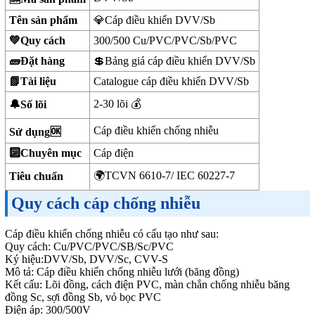
Tên sản phẩm
💎Cáp điều khiển DVV/Sb
💚Quy cách
300/500 Cu/PVC/PVC/Sb/PVC
🧱Đặt hàng
💲Bảng giá cáp điều khiển DVV/Sb
📗Tài liệu
Catalogue cáp điều khiển DVV/Sb
2-30 lõi 💰
🔔Số lõi
Cáp điều khiển chống nhiễu
Sử dụng🆗
🔟Chuyên mục
Cáp điện
🌍TCVN 6610-7/ IEC 60227-7
Tiêu chuẩn
Quy cách cáp chống nhiễu
Cáp điều khiển chống nhiễu có cấu tạo như sau:
Quy cách: Cu/PVC/PVC/SB/Sc/PVC
Ký hiệu:DVV/Sb, DVV/Sc, CVV-S
Mô tả: Cáp điều khiển chống nhiễu lưới (băng đồng)
Kết cấu: Lõi đồng, cách điện PVC, màn chắn chống nhiễu băng
đồng Sc, sợi đồng Sb, vỏ bọc PVC
Điện áp: 300/500V