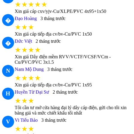
★★★★★
Xin giá cáp cxv/yjv-Cu/XLPE/PVC 4x95+1x50
Đạo Hoàng
3 tháng trước
�
★★★
Xin giá cáp tiếp địa cv/bv-Cu/PVC 1x50
Đức Việt
2 tháng trước
�
★★★★
Xin giá Dây điện mềm RVV/VCTF/VCSF/VCm -
Cu/PVC/PVC 3x1.5
Nam Mộ Dung
3 tháng trước
N
★★★★
Xin giá cáp tiếp địa cv/bv-Cu/PVC 1x95
Huyền Từ Đại Sư
2 tháng trước
H
★★★
Tôi cần tư mở cửa hàng đại lý dây cáp điện, gửi cho tôi xin
bảng giá và mức chiết khấu tối nhất
Vi Tiểu Bảo
3 tháng trước
V
★★★