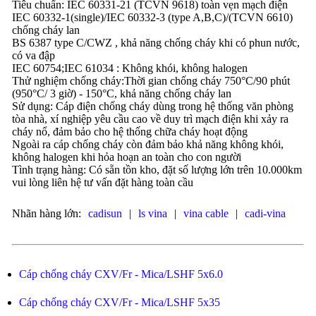
Tiêu chuẩn: IEC 60331-21 (TCVN 9618) toàn vẹn mạch điện
IEC 60332-1(single)/IEC 60332-3 (type A,B,C)/(TCVN 6610)
chống cháy lan
BS 6387 type C/CWZ , khả năng chống cháy khi có phun nước,
có va đập
IEC 60754;IEC 61034 : Không khói, không halogen
Thử nghiệm chống cháy:Thời gian chống cháy 750°C/90 phút
(950°C/ 3 giờ) - 150°C, khả năng chống cháy lan
Sử dụng: Cáp điện chống cháy dùng trong hệ thống văn phòng
tòa nhà, xí nghiệp yêu cầu cao về duy trì mạch điện khi xảy ra
cháy nổ, đảm bảo cho hệ thống chữa cháy hoạt động
Ngoài ra cáp chống cháy còn đảm bảo khả năng không khói,
không halogen khi hỏa hoạn an toàn cho con người
Tình trạng hàng: Có sẵn tồn kho, đặt số lượng lớn trên 10.000km
vui lòng liên hệ tư vấn đặt hàng toàn cầu
Nhãn hàng lớn:
cadisun
|
ls vina
|
vina cable
|
cadi-vina
Cáp chống cháy CXV/Fr - Mica/LSHF 5x6.0
Cáp chống cháy CXV/Fr - Mica/LSHF 5x35