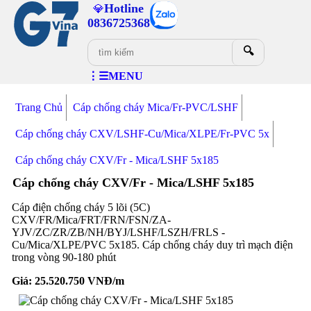
Hotline
💎
0836725368
🔍
⋮☰MENU
Trang Chủ
Cáp chống cháy Mica/Fr-PVC/LSHF
Cáp chống cháy CXV/LSHF-Cu/Mica/XLPE/Fr-PVC 5x
Cáp chống cháy CXV/Fr - Mica/LSHF 5x185
Cáp chống cháy CXV/Fr - Mica/LSHF 5x185
Cáp điện chống cháy 5 lõi (5C)
CXV/FR/Mica/FRT/FRN/FSN/ZA-
YJV/ZC/ZR/ZB/NH/BYJ/LSHF/LSZH/FRLS -
Cu/Mica/XLPE/PVC 5x185. Cáp chống cháy duy trì mạch điện
trong vòng 90-180 phút
Giá:
25.520.750
VNĐ/m