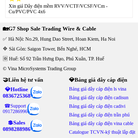
Xin giá Dây điện mềm RVV/VCTF/VCSF/VCm -
Cu/PVC/PVC 4x6
🏡G7 Shop Sale Trading Wire & Cable
✅ Hà Nội: No.29, Hung Dao Street, Hoan Kiem, Ha Noi
🔷 Sài Gòn: Saigon Tower, Bến Nghé, HCM
🆔 Huế: Số 92 Trần Hưng Đạo, Phú Xuân, TP. Huế
© Vina MicroSystems Trading Group
🤝Liên hệ tư vấn
💎Bảng giá dây cáp điện
💎Hotline
Bảng giá dây cáp điện ls vina
0836725368
Bảng giá dây cáp điện cadisun
☎Support
Bảng giá dây cáp điện cadivi
0917286996
Bảng giá dây cáp điện trần phú
💲Sales
Bảng giá dây cáp điện vina cable
0898288986
Catalogue TCVN-kỹ thuật lắp đặt