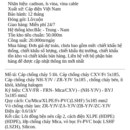
Nhãn hiệu: cadisun, ls vina, vina cable
Xuất xứ: Cáp điện Việt Nam
Bảo hành: 12 tháng
Đóng gói: Lô/cuộn
Giao hàng: Miễn phí 24/7
Hệ thống kho:Bắc - Trung - Nam
Tồn kho tiêu chuẩn: 50.000m
Công suất: 20.000m/ngày
Mua hàng: Đơn giá dự toán, chưa bao gồm mức chiết khấu hệ
thống, chiết khấu số lượng, chiết khấu thị trường, chiết khấu
tồn kho và chiết khấu bán hàng. Liên hệ với bộ phận bán
hàng để được cập nhật thông tin mới nhất
Mô tả: Cáp chống cháy 5 lõi. Cáp chống cháy CXV/Fr 5x185,
Cáp chống cháy NH-YJV / ZR-YJV 5x185 , chống cháy bén, ít
khói, không halogen
Ký hiệu: CXV/FR - FRN- Mica/CXV) - (NH-YJV) - BYJ
5x185 mm2
Quy cách: Cu/Mica/XLPE/Fr-PVC(LSHF) 5x185 mm2
Vỏ chống cháy lan: ZR-YJV/ZA-YJV/ZB-YJV/ZC-YJV
Điện áp: 0.6/1kV
Kết cấu: Lõi đồng bện nén cấp 2, cách điện XLPE (HDPE)
(HDPE), lớp chống cháy Mica, vỏ bọc Fr-PVC hoặc LSHF
(LSZH), Silicon.