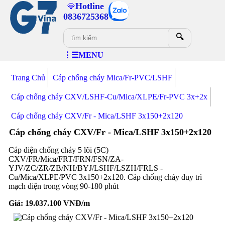
Hotline
💎
0836725368
🔍
⋮☰MENU
Trang Chủ
Cáp chống cháy Mica/Fr-PVC/LSHF
Cáp chống cháy CXV/LSHF-Cu/Mica/XLPE/Fr-PVC 3x+2x
Cáp chống cháy CXV/Fr - Mica/LSHF 3x150+2x120
Cáp chống cháy CXV/Fr - Mica/LSHF 3x150+2x120
Cáp điện chống cháy 5 lõi (5C)
CXV/FR/Mica/FRT/FRN/FSN/ZA-
YJV/ZC/ZR/ZB/NH/BYJ/LSHF/LSZH/FRLS -
Cu/Mica/XLPE/PVC 3x150+2x120. Cáp chống cháy duy trì
mạch điện trong vòng 90-180 phút
Giá:
19.037.100
VNĐ/m