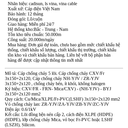
Nhãn hiệu: cadisun, ls vina, vina cable
Xuất xứ: Cáp điện Việt Nam
Bảo hành: 12 tháng
Đóng gói: Lô/cuộn
Giao hàng: Miễn phí 24/7
Hệ thống kho:Bắc - Trung - Nam
Tồn kho tiêu chuẩn: 50.000m
Công suất: 20.000m/ngày
Mua hàng: Đơn giá dự toán, chưa bao gồm mức chiết khấu hệ
thống, chiết khấu số lượng, chiết khấu thị trường, chiết khấu
tồn kho và chiết khấu bán hàng. Liên hệ với bộ phận bán
hàng để được cập nhật thông tin mới nhất
Mô tả: Cáp chống cháy 5 lõi. Cáp chống cháy CXV/Fr
3x150+2x120, Cáp chống cháy NH-YJV / ZR-YJV
3x150+2x120 , chống cháy bén, ít khói, không halogen
Ký hiệu: CXV/FR - FRN- Mica/CXV) - (NH-YJV) - BYJ
3x150+2x120 mm2
Quy cách: Cu/Mica/XLPE/Fr-PVC(LSHF) 3x150+2x120 mm2
Vỏ chống cháy lan: ZR-YJV/ZA-YJV/ZB-YJV/ZC-YJV
Điện áp: 0.6/1kV
Kết cấu: Lõi đồng bện nén cấp 2, cách điện XLPE (HDPE)
(HDPE), lớp chống cháy Mica, vỏ bọc Fr-PVC hoặc LSHF
(LSZH), Silicon.