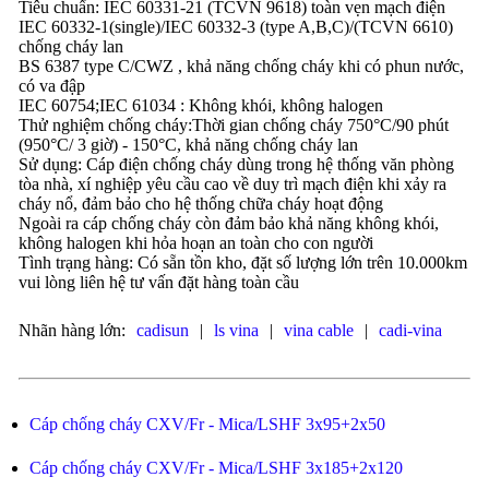
Tiêu chuẩn: IEC 60331-21 (TCVN 9618) toàn vẹn mạch điện
IEC 60332-1(single)/IEC 60332-3 (type A,B,C)/(TCVN 6610)
chống cháy lan
BS 6387 type C/CWZ , khả năng chống cháy khi có phun nước,
có va đập
IEC 60754;IEC 61034 : Không khói, không halogen
Thử nghiệm chống cháy:Thời gian chống cháy 750°C/90 phút
(950°C/ 3 giờ) - 150°C, khả năng chống cháy lan
Sử dụng: Cáp điện chống cháy dùng trong hệ thống văn phòng
tòa nhà, xí nghiệp yêu cầu cao về duy trì mạch điện khi xảy ra
cháy nổ, đảm bảo cho hệ thống chữa cháy hoạt động
Ngoài ra cáp chống cháy còn đảm bảo khả năng không khói,
không halogen khi hỏa hoạn an toàn cho con người
Tình trạng hàng: Có sẵn tồn kho, đặt số lượng lớn trên 10.000km
vui lòng liên hệ tư vấn đặt hàng toàn cầu
Nhãn hàng lớn:
cadisun
|
ls vina
|
vina cable
|
cadi-vina
Cáp chống cháy CXV/Fr - Mica/LSHF 3x95+2x50
Cáp chống cháy CXV/Fr - Mica/LSHF 3x185+2x120