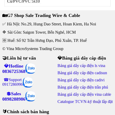
Cu/PVC/PVC 5x10
🏡G7 Shop Sale Trading Wire & Cable
✅ Hà Nội: No.29, Hung Dao Street, Hoan Kiem, Ha Noi
🔷 Sài Gòn: Saigon Tower, Bến Nghé, HCM
🆔 Huế: Số 92 Trần Hưng Đạo, Phú Xuân, TP. Huế
© Vina MicroSystems Trading Group
🤝Liên hệ tư vấn
💎Bảng giá dây cáp điện
💎Hotline
Bảng giá dây cáp điện ls vina
0836725368
Bảng giá dây cáp điện cadisun
☎Support
Bảng giá dây cáp điện cadivi
0917286996
Bảng giá dây cáp điện trần phú
💲Sales
Bảng giá dây cáp điện vina cable
0898288986
Catalogue TCVN-kỹ thuật lắp đặt
🔰Chính sách bán hàng