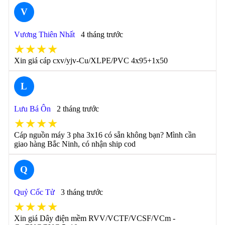
V
Vương Thiên Nhất
4 tháng trước
★★★★
Xin giá cáp cxv/yjv-Cu/XLPE/PVC 4x95+1x50
L
Lưu Bá Ôn
2 tháng trước
★★★★
Cáp nguồn máy 3 pha 3x16 có sẵn không bạn? Mình cần
giao hàng Bắc Ninh, có nhận ship cod
Q
Quỷ Cốc Tử
3 tháng trước
★★★★
Xin giá Dây điện mềm RVV/VCTF/VCSF/VCm -