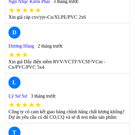
Ngũ Nhạc Kiếm Phái
3 tháng trước
★★★★★
Xin giá cáp cxv/yjv-Cu/XLPE/PVC 2x6
D
Dương Hùng
2 tháng trước
★★★
Xin giá Dây điện mềm RVV/VCTF/VCSF/VCm -
Cu/PVC/PVC 5x4
L
Lý Sư Sư
3 tháng trước
★★★★★
Công ty có cam kết giao hàng chính hãng chất lượng không?
Dự án yêu cầu có đủ CO,CQ và sẽ đi test mẫu sản phẩm
T