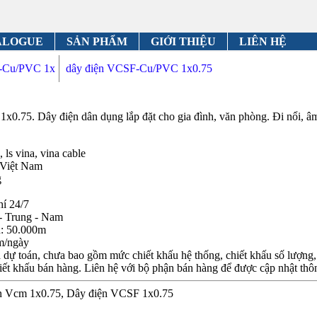
ALOGUE
SẢN PHẨM
GIỚI THIỆU
LIÊN HỆ
-Cu/PVC 1x
dây điện VCSF-Cu/PVC 1x0.75
5. Dây điện dân dụng lắp đặt cho gia đình, văn phòng. Đi nổi, âm
 ls vina, vina cable
 Việt Nam
g
hí 24/7
- Trung - Nam
n: 50.000m
m/ngày
dự toán, chưa bao gồm mức chiết khấu hệ thống, chiết khấu số lượng, c
iết khấu bán hàng. Liên hệ với bộ phận bán hàng để được cập nhật thôn
điện Vcm 1x0.75, Dây điện VCSF 1x0.75