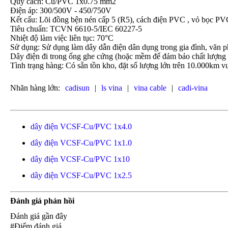
Quy cách: Cu/PVC 1x0.75 mm2
Điện áp: 300/500V - 450/750V
Kết cấu: Lõi đồng bện nén cấp 5 (R5), cách điện PVC , vỏ bọc
Tiêu chuẩn: TCVN 6610-5/IEC 60227-5
Nhiệt độ làm việc liên tục: 70°C
Sử dụng: Sử dụng làm dây dẫn điện dân dụng trong gia đình, văn ph
Dây điện đi trong ống ghe cứng (hoặc mềm để đảm bảo chất lượng 
Tình trạng hàng: Có sẵn tồn kho, đặt số lượng lớn trên 10.000km vu
Nhãn hàng lớn:
cadisun
|
ls vina
|
vina cable
|
cadi-vina
dây điện VCSF-Cu/PVC 1x4.0
dây điện VCSF-Cu/PVC 1x1.0
dây điện VCSF-Cu/PVC 1x10
dây điện VCSF-Cu/PVC 1x2.5
Đánh giá phản hồi
Đánh giá gần đây
#Điểm đánh giá