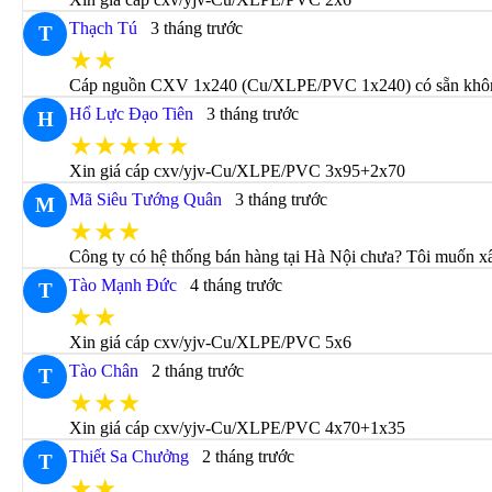
Thạch Tú
3 tháng trước
T
★★
Cáp nguồn CXV 1x240 (Cu/XLPE/PVC 1x240) có sẵn không 
Hổ Lực Đạo Tiên
3 tháng trước
H
★★★★★
Xin giá cáp cxv/yjv-Cu/XLPE/PVC 3x95+2x70
Mã Siêu Tướng Quân
3 tháng trước
M
★★★
Công ty có hệ thống bán hàng tại Hà Nội chưa? Tôi muốn x
Tào Mạnh Đức
4 tháng trước
T
★★
Xin giá cáp cxv/yjv-Cu/XLPE/PVC 5x6
Tào Chân
2 tháng trước
T
★★★
Xin giá cáp cxv/yjv-Cu/XLPE/PVC 4x70+1x35
Thiết Sa Chưởng
2 tháng trước
T
★★