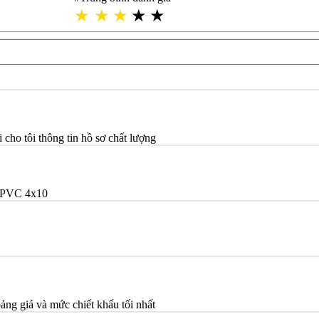
★
★
★
★
★
ho tôi thông tin hồ sơ chất lượng
/PVC 4x10
bảng giá và mức chiết khấu tối nhất