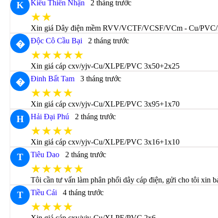
Kiều Thiên Nhận
2 tháng trước
K
★★
Xin giá Dây điện mềm RVV/VCTF/VCSF/VCm - Cu/PVC/
Độc Cô Cầu Bại
2 tháng trước
�
★★★★★
Xin giá cáp cxv/yjv-Cu/XLPE/PVC 3x50+2x25
Đinh Bất Tam
3 tháng trước
�
★★★★
Xin giá cáp cxv/yjv-Cu/XLPE/PVC 3x95+1x70
Hải Đại Phú
2 tháng trước
H
★★★★
Xin giá cáp cxv/yjv-Cu/XLPE/PVC 3x16+1x10
Tiêu Dao
2 tháng trước
T
★★★★★
Tôi cần tư vấn làm phân phối dây cáp điện, gửi cho tôi xin b
Tiều Cái
4 tháng trước
T
★★★★
Xin giá cáp cxv/yjv-Cu/XLPE/PVC 2x6