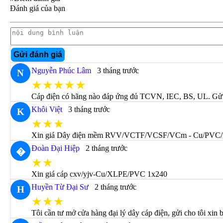
Đánh giá của bạn
Gửi đánh giá
Nguyễn Phúc Lâm
3 tháng trước
N
★★★★★
Cáp điện có hãng nào đáp ứng đủ TCVN, IEC, BS, UL. Gửi c
Khôi Việt
3 tháng trước
K
★★★
Xin giá Dây điện mềm RVV/VCTF/VCSF/VCm - Cu/PVC
Đoàn Đại Hiệp
2 tháng trước
�
★★
Xin giá cáp cxv/yjv-Cu/XLPE/PVC 1x240
Huyền Từ Đại Sư
2 tháng trước
H
★★★
Tôi cần tư mở cửa hàng đại lý dây cáp điện, gửi cho tôi xin 