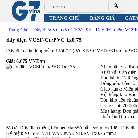
🔍
TRANG CHỦ
BẢNG GIÁ
CAT
Trang Chủ
Dây điện VCm/VCTF/VCSF
Dây đơn mềm VCSF
dây điện VCSF-Cu/PVC 1x0.75
Dây điện dân dụng mềm 1 lõi (1C) VCSF/VCM/RV/KIV-Cu/PVC 1x0.7
Giá:
6.675
VNĐ/m
Nhãn hiệu: cadisun,
Xuất xứ: Cáp điện
Bảo hành: 12 thán
Đóng gói: Lô/cuộn
Giao hàng: Miễn p
Hệ thống kho:Bắc 
Tồn kho tiêu chuẩ
Công suất: 20.000
Mua hàng: Đơn giá 
khấu tồn kho và ch
Mô tả: Dây điện mềm, bện nén class5(nhiều sợi nhỏ) 1 lõi. Dây 
Ký hiệu: VCSF/CV/HIV/VCm/VCSH/RV 1x0.75 mm2