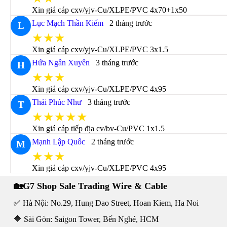
Xin giá cáp cxv/yjv-Cu/XLPE/PVC 4x70+1x50
Lục Mạch Thần Kiếm
2 tháng trước
L
★★★
Xin giá cáp cxv/yjv-Cu/XLPE/PVC 3x1.5
Hứa Ngân Xuyên
3 tháng trước
H
★★★
Xin giá cáp cxv/yjv-Cu/XLPE/PVC 4x95
Thái Phúc Như
3 tháng trước
T
★★★★★
Xin giá cáp tiếp địa cv/bv-Cu/PVC 1x1.5
Mạnh Lập Quốc
2 tháng trước
M
★★★
Xin giá cáp cxv/yjv-Cu/XLPE/PVC 4x95
🏡G7 Shop Sale Trading Wire & Cable
✅ Hà Nội: No.29, Hung Dao Street, Hoan Kiem, Ha Noi
🔷 Sài Gòn: Saigon Tower, Bến Nghé, HCM