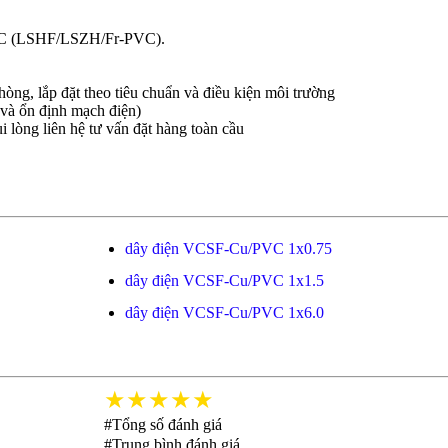
 PVC (LSHF/LSZH/Fr-PVC).
òng, lắp đặt theo tiêu chuẩn và điều kiện môi trường
và ổn định mạch điện)
i lòng liên hệ tư vấn đặt hàng toàn cầu
dây điện VCSF-Cu/PVC 1x0.75
dây điện VCSF-Cu/PVC 1x1.5
dây điện VCSF-Cu/PVC 1x6.0
★★★★★
#Tổng số đánh giá
#Trung bình đánh giá