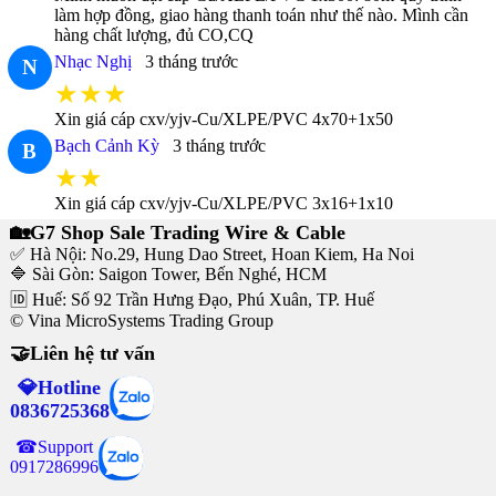
làm hợp đồng, giao hàng thanh toán như thế nào. Mình cần
hàng chất lượng, đủ CO,CQ
Nhạc Nghị
3 tháng trước
N
★★★
Xin giá cáp cxv/yjv-Cu/XLPE/PVC 4x70+1x50
Bạch Cảnh Kỳ
3 tháng trước
B
★★
Xin giá cáp cxv/yjv-Cu/XLPE/PVC 3x16+1x10
🏡G7 Shop Sale Trading Wire & Cable
✅ Hà Nội: No.29, Hung Dao Street, Hoan Kiem, Ha Noi
🔷 Sài Gòn: Saigon Tower, Bến Nghé, HCM
🆔 Huế: Số 92 Trần Hưng Đạo, Phú Xuân, TP. Huế
© Vina MicroSystems Trading Group
🤝Liên hệ tư vấn
💎Hotline
0836725368
☎Support
0917286996