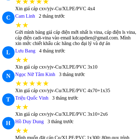
★★★★★
Xin giá cáp cxv/yjv-Cu/XLPE/PVC 4x4
Cam Linh
2 tháng trước
C
★★
Gửi mình bảng giá cáp điện mới nhất ls vina, cáp điện ls vina,
cáp điện cadi-vina vào email kdcapdien@gmail.com. Mình
xin mức chiết khấu các hãng cho đại lý và dự án
Lưu Bang
4 tháng trước
L
★★
Xin giá cáp cxv/yjv-Cu/XLPE/PVC 3x10
Ngọc Nữ Tâm Kinh
3 tháng trước
N
★★★★★
Xin giá cáp cxv/yjv-Cu/XLPE/PVC 4x70+1x35
Triệu Quốc Vinh
3 tháng trước
T
★★
Xin giá cáp cxv/yjv-Cu/XLPE/PVC 3x10+2x6
Hồ Duy Dung
3 tháng trước
H
★★
Mình muốn đặt cáp Cu/XLPE/PVC 1x300: 80m quy trình