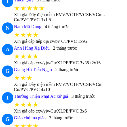
T
★★★★★
Xin giá Dây điện mềm RVV/VCTF/VCSF/VCm -
Cu/PVC/PVC 3x1.5
Nam Mộ Dung
4 tháng trước
N
★★★★
Xin giá cáp tiếp địa cv/bv-Cu/PVC 1x95
Anh Hùng Xạ Điêu
2 tháng trước
A
★★★★
Xin giá cáp cxv/yjv-Cu/XLPE/PVC 3x35+2x16
Giang Hồ Tiếu Ngạo
2 tháng trước
G
★★★
Xin giá Dây điện mềm RVV/VCTF/VCSF/VCm -
Cu/PVC/PVC 4x10
Thưởng Thiện Phạt Ác xử giả
3 tháng trước
T
★★★★
Xin giá cáp cxv/yjv-Cu/XLPE/PVC 3x6
Giáo chủ ma giáo
3 tháng trước
G
★★★★