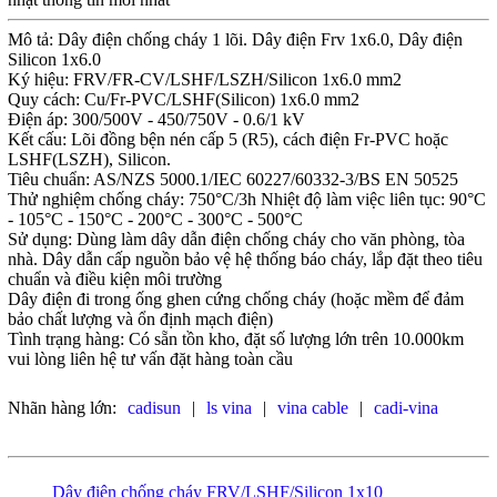
Mô tả: Dây điện chống cháy 1 lõi. Dây điện Frv 1x6.0, Dây điện
Silicon 1x6.0
Ký hiệu: FRV/FR-CV/LSHF/LSZH/Silicon 1x6.0 mm2
Quy cách: Cu/Fr-PVC/LSHF(Silicon) 1x6.0 mm2
Điện áp: 300/500V - 450/750V - 0.6/1 kV
Kết cấu: Lõi đồng bện nén cấp 5 (R5), cách điện Fr-PVC hoặc
LSHF(LSZH), Silicon.
Tiêu chuẩn: AS/NZS 5000.1/IEC 60227/60332-3/BS EN 50525
Thử nghiệm chống cháy: 750°C/3h Nhiệt độ làm việc liên tục: 90°C
- 105°C - 150°C - 200°C - 300°C - 500°C
Sử dụng: Dùng làm dây dẫn điện chống cháy cho văn phòng, tòa
nhà. Dây dẫn cấp nguồn bảo vệ hệ thống báo cháy, lắp đặt theo tiêu
chuẩn và điều kiện môi trường
Dây điện đi trong ống ghen cứng chống cháy (hoặc mềm để đảm
bảo chất lượng và ổn định mạch điện)
Tình trạng hàng: Có sẵn tồn kho, đặt số lượng lớn trên 10.000km
vui lòng liên hệ tư vấn đặt hàng toàn cầu
Nhãn hàng lớn:
cadisun
|
ls vina
|
vina cable
|
cadi-vina
Dây điện chống cháy FRV/LSHF/Silicon 1x10