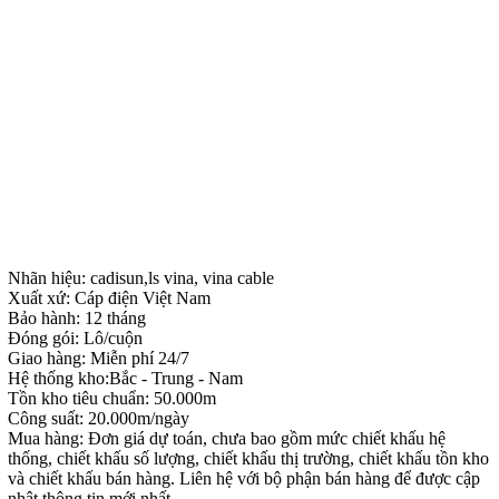
Nhãn hiệu: cadisun,ls vina, vina cable
Xuất xứ: Cáp điện Việt Nam
Bảo hành: 12 tháng
Đóng gói: Lô/cuộn
Giao hàng: Miễn phí 24/7
Hệ thống kho:Bắc - Trung - Nam
Tồn kho tiêu chuẩn: 50.000m
Công suất: 20.000m/ngày
Mua hàng: Đơn giá dự toán, chưa bao gồm mức chiết khấu hệ
thống, chiết khấu số lượng, chiết khấu thị trường, chiết khấu tồn kho
và chiết khấu bán hàng. Liên hệ với bộ phận bán hàng để được cập
nhật thông tin mới nhất