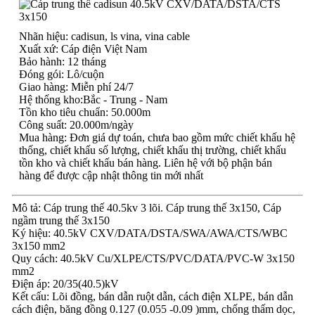
Nhãn hiệu: cadisun, ls vina, vina cable
Xuất xứ: Cáp điện Việt Nam
Bảo hành: 12 tháng
Đóng gói: Lô/cuộn
Giao hàng: Miễn phí 24/7
Hệ thống kho:Bắc - Trung - Nam
Tồn kho tiêu chuẩn: 50.000m
Công suất: 20.000m/ngày
Mua hàng: Đơn giá dự toán, chưa bao gồm mức chiết khấu hệ
thống, chiết khấu số lượng, chiết khấu thị trường, chiết khấu
tồn kho và chiết khấu bán hàng. Liên hệ với bộ phận bán
hàng để được cập nhật thông tin mới nhất
Mô tả: Cáp trung thế 40.5kv 3 lõi. Cáp trung thế 3x150, Cáp
ngầm trung thế 3x150
Ký hiệu: 40.5kV CXV/DATA/DSTA/SWA/AWA/CTS/WBC
3x150 mm2
Quy cách: 40.5kV Cu/XLPE/CTS/PVC/DATA/PVC-W 3x150
mm2
Điện áp: 20/35(40.5)kV
Kết cấu: Lõi đồng, bán dẫn ruột dẫn, cách điện XLPE, bán dẫn
cách điện, băng đồng 0.127 (0.055 -0.09 )mm, chống thấm dọc,