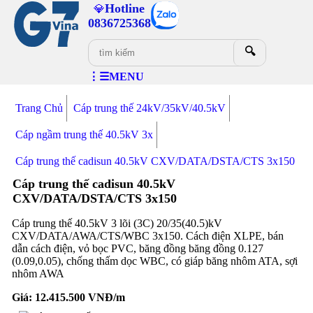
Hotline
💎
0836725368
🔍
⋮☰MENU
Trang Chủ
Cáp trung thế 24kV/35kV/40.5kV
Cáp ngầm trung thế 40.5kV 3x
Cáp trung thế cadisun 40.5kV CXV/DATA/DSTA/CTS 3x150
Cáp trung thế cadisun 40.5kV
CXV/DATA/DSTA/CTS 3x150
Cáp trung thế 40.5kV 3 lõi (3C) 20/35(40.5)kV
CXV/DATA/AWA/CTS/WBC 3x150. Cách điện XLPE, bán
dẫn cách điện, vỏ bọc PVC, băng đồng băng đồng 0.127
(0.09,0.05), chống thấm dọc WBC, có giáp băng nhôm ATA, sợi
nhôm AWA
Giá:
12.415.500
VNĐ/m