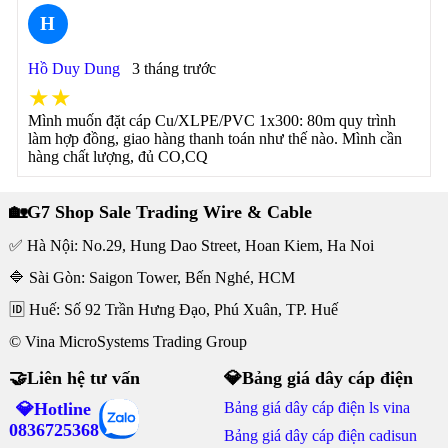
H
Hồ Duy Dung
3 tháng trước
★★
Mình muốn đặt cáp Cu/XLPE/PVC 1x300: 80m quy trình
làm hợp đồng, giao hàng thanh toán như thế nào. Mình cần
hàng chất lượng, đủ CO,CQ
🏡G7 Shop Sale Trading Wire & Cable
✅ Hà Nội: No.29, Hung Dao Street, Hoan Kiem, Ha Noi
🔷 Sài Gòn: Saigon Tower, Bến Nghé, HCM
🆔 Huế: Số 92 Trần Hưng Đạo, Phú Xuân, TP. Huế
© Vina MicroSystems Trading Group
🤝Liên hệ tư vấn
💎Bảng giá dây cáp điện
💎Hotline
Bảng giá dây cáp điện ls vina
0836725368
Bảng giá dây cáp điện cadisun