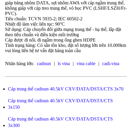
giáp băng nhôm DATA, sợi nhôm AWA với cáp ngầm trung thế,
không giáp với cáp treo trung thế, vỏ bọc PVC (LSHF/LSZH/Fr-
PVC).
Tiêu chuẩn: TCVN 5935-2; IEC 60502-2
Nhiệt độ làm việc liên tục: 90°C
Sử dụng: Cáp chuyển đổi giữa mạng trung thế - hạ thế, lắp đặt
theo tiêu chuẩn và điều kiện môi trường
Cáp được đi nổi, đi ngầm trong ống ghen HDPE
Tình trạng hàng: Có sẵn tồn kho, đặt số lượng lớn trên 10.000km
vui lòng liên hệ tư vấn đặt hàng toàn cầu
Nhãn hàng lớn:
cadisun
|
ls vina
|
vina cable
|
cadi-vina
Cáp trung thế cadisun 40.5kV CXV/DATA/DSTA/CTS 3x70
Cáp trung thế cadisun 40.5kV CXV/DATA/DSTA/CTS
3x150
Cáp trung thế cadisun 40.5kV CXV/DATA/DSTA/CTS
3x300