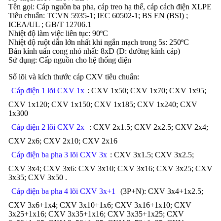
Tên gọi: Cáp nguồn ba pha, cáp treo hạ thế, cáp cách điện XLPE
Tiêu chuẩn: TCVN 5935-1; IEC 60502-1; BS EN (BSI) ;
ICEA/UL ; GB/T 12706.1
Nhiệt độ làm việc liên tục: 90ºC
Nhiệt độ ruột dẫn lớn nhất khi ngắn mạch trong 5s: 250ºC
Bán kính uấn cong nhỏ nhất: 8xD (D: đường kính cáp)
Sử dụng: Cấp nguồn cho hệ thống điện
Số lõi và kích thước cáp CXV tiêu chuẩn:
Cáp điện 1 lõi CXV 1x
: CXV 1x50; CXV 1x70; CXV 1x95;
CXV 1x120; CXV 1x150; CXV 1x185; CXV 1x240; CXV
1x300
Cáp điện 2 lõi CXV 2x
: CXV 2x1.5; CXV 2x2.5; CXV 2x4;
CXV 2x6; CXV 2x10; CXV 2x16
Cáp điện ba pha 3 lõi CXV 3x
: CXV 3x1.5; CXV 3x2.5;
CXV 3x4; CXV 3x6: CXV 3x10; CXV 3x16; CXV 3x25; CXV
3x35; CXV 3x50 .
Cáp điện ba pha 4 lõi CXV 3x+1
(3P+N): CXV 3x4+1x2.5;
CXV 3x6+1x4; CXV 3x10+1x6; CXV 3x16+1x10; CXV
3x25+1x16; CXV 3x35+1x16; CXV 3x35+1x25; CXV