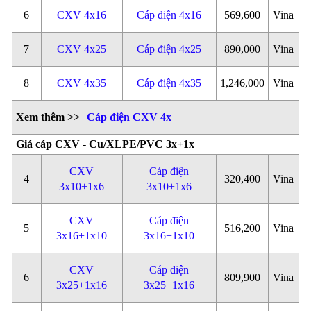
6
CXV 4x16
Cáp điện 4x16
569,600
Vina
7
CXV 4x25
Cáp điện 4x25
890,000
Vina
8
CXV 4x35
Cáp điện 4x35
1,246,000
Vina
Xem thêm >>
Cáp điện CXV 4x
Giá cáp CXV - Cu/XLPE/PVC 3x+1x
CXV
Cáp điện
4
320,400
Vina
3x10+1x6
3x10+1x6
CXV
Cáp điện
5
516,200
Vina
3x16+1x10
3x16+1x10
CXV
Cáp điện
6
809,900
Vina
3x25+1x16
3x25+1x16