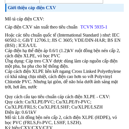
Giới thiệu cáp điện CXV
Mô tả cáp điện CXV:
Cáp điện CXV sản xuất theo tiêu chuẩn
TCVN 5935-1
Hoặc các tiêu chuẩn quốc tế (International Standard ) như: IEC
60502-1; GB/T 12706.1; JIS C 3605; VDE/DIN-HAR; BS EN
(BSI) ; ICEA/UL
Cáp điện hạ thế điện áp 0.6/1 (1.2)kV ruột đồng bện nén cấp 2,
cách điện XLPE, vỏ bọc PVC
Ứng dụng: Cáp treo CXV được dùng làm cáp nguồn cấp điện
một pha, ba pha cho hệ thống điện.
Cáp cách điện XLPE liên kết ngang Cross Linked Polyethylene
có khả năng chịu nhiệt, cách điện cao hơn so với Polyvinyl
Chloride PVC. Nhưng lại giòn, dễ não hóa dưới ánh sáng mặt
trời, hơi ẩm, nước
Quy cách cấu tạo tiêu chuẩn cáp cách điện XLPE - CXV:
Quy cách: Cu/XLPE/PVC; Cu/XLPE/Fr-PVC;
Cu/XLPE/FRLS; Cu/XLPE/LSHF; Cu/XLPE/LSZH
Điện áp: 0.6/1kV
Mô tả: Lõi đồng bện nén cấp 2, cách điện XLPE (HDPE), vỏ
bọc PVC (FRLS,Fr-PVC, LSHF, LSZH).
Ký hiệu:CXV/CXV/CEV