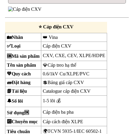
⭐ Cáp điện CXV
🏡Nhãn
👑 Vina
✅Loại
Cáp điện CXV
CXV, CXE, CEV, XLPE/HDPE
🆒Mã sản phẩm
Tên sản phẩm
💎Cáp treo hạ thế
💚Quy cách
0.6/1kV Cu/XLPE/PVC
🧱Đặt hàng
💲Bảng giá cáp CXV
📗Tài liệu
Catalogue cáp điện CXV
1-5 lõi 💰
🔔Số lõi
Cáp điện ba pha
Sử dụng🆗
🔟Chuyên mục
Cáp cách điện XLPE
🌍TCVN 5935-1/IEC 60502-1
Tiêu chuẩn