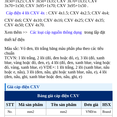
3x50+1x25; CXV 3x50+1x35; CXV 3x70+1x35; CXV
3x70+1x50; CXV 3x95+1x70; CXV 3x95+1x50 .
Cáp điện 4 lõi CXV 4x
: CXV 4x1.5; CXV 4x2.5; CXV 4x4;
CXV 4x6; CXV 4x10; CXV 4x16; CXV 4x25; CXV 4x35;
CXV 4x50; CXV 4x70.
Xem thêm >>
Các loại cáp nguồn thông dụng
trong lắp đặt
thiết kế điện
Màu sắc: Vỏ đen, lõi trắng băng màu phân pha theo các tiêu
chuẩn
TCVN: 1 lõi trắng, 2 lõi (đỏ, đen hoặc đỏ, e), 3 lõi (đỏ, xanh
blue, vàng hoặc đỏ, đen, e), 4 lõi (đỏ, đen, xanh blue, vàng hoặc
đỏ, vàng, xanh blue, e) VDE+: 1 lõi trắng, 2 lõi (xanh blue, nâu
hoặc e, nâu), 3 lõi (đen, nâu, ghi hoặc xanh blue, nâu, e), 4 lõi
(đen, nâu, ghi, xanh blue hoặc đen, nâu, ghi, e)
Giá cáp điện CXV
Bảng giá cáp điện CXV
STT
Mã sản phẩm
Tên sản phẩm
Đơn giá
HSX
No.
mm2
mm2
VNĐ/m
Brand