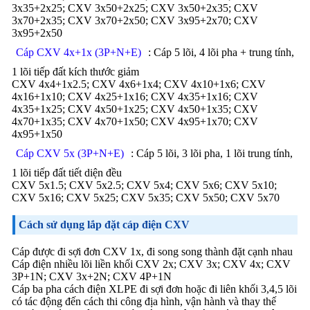
3x35+2x25; CXV 3x50+2x25; CXV 3x50+2x35; CXV
3x70+2x35; CXV 3x70+2x50; CXV 3x95+2x70; CXV
3x95+2x50
Cáp CXV 4x+1x (3P+N+E)
: Cáp 5 lõi, 4 lõi pha + trung tính,
1 lõi tiếp đất kích thước giảm
CXV 4x4+1x2.5; CXV 4x6+1x4; CXV 4x10+1x6; CXV
4x16+1x10; CXV 4x25+1x16; CXV 4x35+1x16; CXV
4x35+1x25; CXV 4x50+1x25; CXV 4x50+1x35; CXV
4x70+1x35; CXV 4x70+1x50; CXV 4x95+1x70; CXV
4x95+1x50
Cáp CXV 5x (3P+N+E)
: Cáp 5 lõi, 3 lõi pha, 1 lõi trung tính,
1 lõi tiếp đất tiết diện đều
CXV 5x1.5; CXV 5x2.5; CXV 5x4; CXV 5x6; CXV 5x10;
CXV 5x16; CXV 5x25; CXV 5x35; CXV 5x50; CXV 5x70
Cách sử dụng lắp đặt cáp điện CXV
Cáp được đi sợi đơn CXV 1x, đi song song thành đặt cạnh nhau
Cáp điện nhiều lõi liền khối CXV 2x; CXV 3x; CXV 4x; CXV
3P+1N; CXV 3x+2N; CXV 4P+1N
Cáp ba pha cách điện XLPE đi sợi đơn hoặc đi liên khối 3,4,5 lõi
có tác động đến cách thi công địa hình, vận hành và thay thế