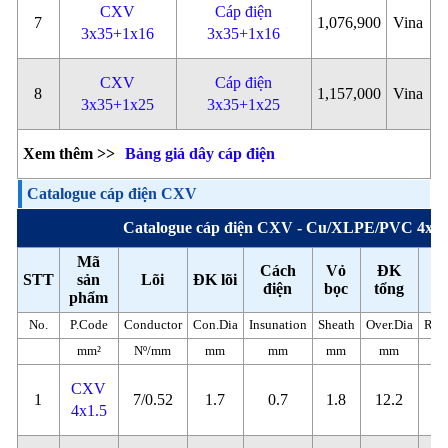
CXV
Cáp điện
7
1,076,900
Vina
3x35+1x16
3x35+1x16
CXV
Cáp điện
8
1,157,000
Vina
3x35+1x25
3x35+1x25
Xem thêm >>
Bảng giá dây cáp điện
Catalogue cáp điện CXV
Catalogue cáp điện CXV - Cu/XLPE/PVC 4x
Mã
Cách
Vỏ
ĐK
STT
sản
Lõi
ĐK lõi
Đ
điện
bọc
tổng
phẩm
No.
P.Code
Conductor
Con.Dia
Insunation
Sheath
Over.Dia
Resi
mm²
Nº/mm
mm
mm
mm
mm
Ω
CXV
1
7/0.52
1.7
0.7
1.8
12.2
1
4x1.5