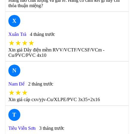
Hãng nào chất lượng và giá rẻ. Hãng có cam kết gì hay chỉ
thỏa thuận miệng?
X
Xuân Trà
4 tháng trước
★★★★
Xin giá Dây điện mềm RVV/VCTF/VCSF/VCm -
Cu/PVC/PVC 4x10
N
Nam Đế
2 tháng trước
★★★
Xin giá cáp cxv/yjv-Cu/XLPE/PVC 3x35+2x16
T
Tiêu Viễn Sơn
3 tháng trước