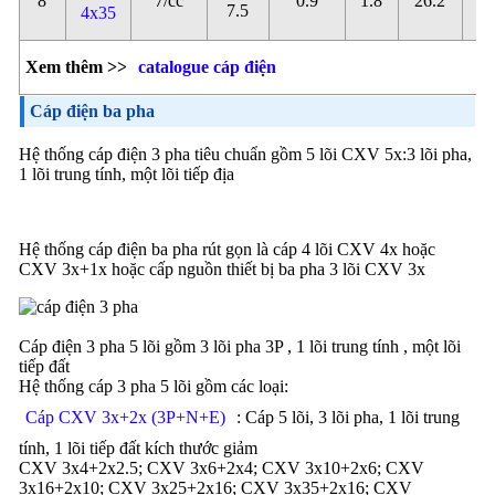
8
7/cc
0.9
1.8
26.2
0
7.5
4x35
Xem thêm >>
catalogue cáp điện
Cáp điện ba pha
Hệ thống cáp điện 3 pha tiêu chuẩn gồm 5 lõi CXV 5x:3 lõi pha,
1 lõi trung tính, một lõi tiếp địa
Hệ thống cáp điện ba pha rút gọn là cáp 4 lõi CXV 4x hoặc
CXV 3x+1x hoặc cấp nguồn thiết bị ba pha 3 lõi CXV 3x
Cáp điện 3 pha 5 lõi gồm 3 lõi pha 3P , 1 lõi trung tính , một lõi
tiếp đất
Hệ thống cáp 3 pha 5 lõi gồm các loại:
Cáp CXV 3x+2x (3P+N+E)
: Cáp 5 lõi, 3 lõi pha, 1 lõi trung
tính, 1 lõi tiếp đất kích thước giảm
CXV 3x4+2x2.5; CXV 3x6+2x4; CXV 3x10+2x6; CXV
3x16+2x10; CXV 3x25+2x16; CXV 3x35+2x16; CXV