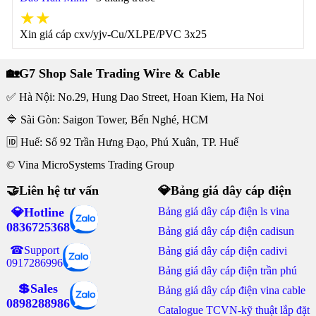
★★
Xin giá cáp cxv/yjv-Cu/XLPE/PVC 3x25
🏡G7 Shop Sale Trading Wire & Cable
✅ Hà Nội: No.29, Hung Dao Street, Hoan Kiem, Ha Noi
🔷 Sài Gòn: Saigon Tower, Bến Nghé, HCM
🆔 Huế: Số 92 Trần Hưng Đạo, Phú Xuân, TP. Huế
© Vina MicroSystems Trading Group
🤝Liên hệ tư vấn
💎Bảng giá dây cáp điện
💎Hotline
Bảng giá dây cáp điện ls vina
0836725368
Bảng giá dây cáp điện cadisun
☎Support
Bảng giá dây cáp điện cadivi
0917286996
Bảng giá dây cáp điện trần phú
💲Sales
Bảng giá dây cáp điện vina cable
0898288986
Catalogue TCVN-kỹ thuật lắp đặt