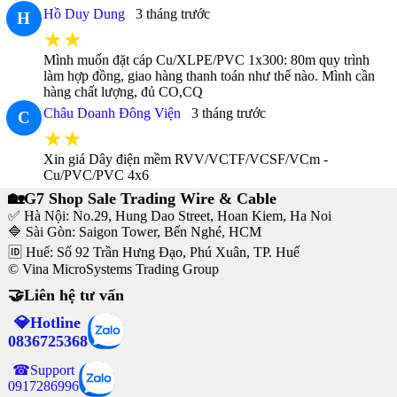
Hồ Duy Dung
3 tháng trước
H
★★
Mình muốn đặt cáp Cu/XLPE/PVC 1x300: 80m quy trình
làm hợp đồng, giao hàng thanh toán như thế nào. Mình cần
hàng chất lượng, đủ CO,CQ
Châu Doanh Đông Viện
3 tháng trước
C
★★
Xin giá Dây điện mềm RVV/VCTF/VCSF/VCm -
Cu/PVC/PVC 4x6
🏡G7 Shop Sale Trading Wire & Cable
✅ Hà Nội: No.29, Hung Dao Street, Hoan Kiem, Ha Noi
🔷 Sài Gòn: Saigon Tower, Bến Nghé, HCM
🆔 Huế: Số 92 Trần Hưng Đạo, Phú Xuân, TP. Huế
© Vina MicroSystems Trading Group
🤝Liên hệ tư vấn
💎Hotline
0836725368
☎Support
0917286996