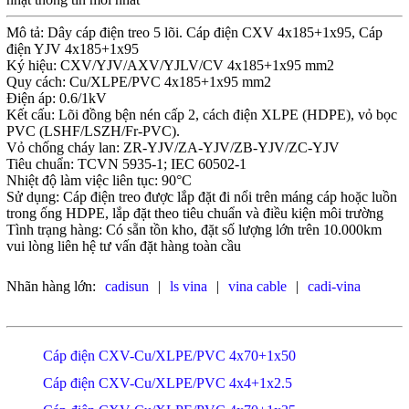
Mô tả: Dây cáp điện treo 5 lõi. Cáp điện CXV 4x185+1x95, Cáp
điện YJV 4x185+1x95
Ký hiệu: CXV/YJV/AXV/YJLV/CV 4x185+1x95 mm2
Quy cách: Cu/XLPE/PVC 4x185+1x95 mm2
Điện áp: 0.6/1kV
Kết cấu: Lõi đồng bện nén cấp 2, cách điện XLPE (HDPE), vỏ bọc
PVC (LSHF/LSZH/Fr-PVC).
Vỏ chống cháy lan: ZR-YJV/ZA-YJV/ZB-YJV/ZC-YJV
Tiêu chuẩn: TCVN 5935-1; IEC 60502-1
Nhiệt độ làm việc liên tục: 90°C
Sử dụng: Cáp điện treo được lắp đặt đi nổi trên máng cáp hoặc luồn
trong ống HDPE, lắp đặt theo tiêu chuẩn và điều kiện môi trường
Tình trạng hàng: Có sẵn tồn kho, đặt số lượng lớn trên 10.000km
vui lòng liên hệ tư vấn đặt hàng toàn cầu
Nhãn hàng lớn:
cadisun
|
ls vina
|
vina cable
|
cadi-vina
Cáp điện CXV-Cu/XLPE/PVC 4x70+1x50
Cáp điện CXV-Cu/XLPE/PVC 4x4+1x2.5