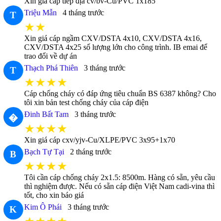
Xin giá cáp tiếp địa cv/bv-Cu/PVC 1x185
Triệu Mẫn
4 tháng trước
T
★★
Xin giá cáp ngầm CXV/DSTA 4x10, CXV/DSTA 4x16,
CXV/DSTA 4x25 số lượng lớn cho công trình. IB emai để
trao đổi về dự án
Thạch Phá Thiên
3 tháng trước
T
★★★★
Cáp chống cháy có đáp ứng tiêu chuẩn BS 6387 không? Cho
tôi xin bản test chống cháy của cáp điện
Đinh Bất Tam
3 tháng trước
�
★★★★
Xin giá cáp cxv/yjv-Cu/XLPE/PVC 3x95+1x70
Bạch Tự Tại
2 tháng trước
B
★★★★
Tôi cần cáp chống cháy 2x1.5: 8500m. Hàng có sẵn, yêu cầu
thì nghiệm được. Nếu có sẵn cáp điện Việt Nam cadi-vina thì
tốt, cho xin báo giá
Kim Ô Phái
3 tháng trước
K