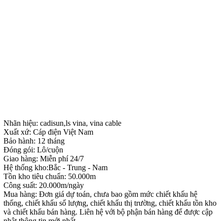
Nhãn hiệu: cadisun,ls vina, vina cable
Xuất xứ: Cáp điện Việt Nam
Bảo hành: 12 tháng
Đóng gói: Lô/cuộn
Giao hàng: Miễn phí 24/7
Hệ thống kho:Bắc - Trung - Nam
Tồn kho tiêu chuẩn: 50.000m
Công suất: 20.000m/ngày
Mua hàng: Đơn giá dự toán, chưa bao gồm mức chiết khấu hệ
thống, chiết khấu số lượng, chiết khấu thị trường, chiết khấu tồn kho
và chiết khấu bán hàng. Liên hệ với bộ phận bán hàng để được cập
nhật thông tin mới nhất