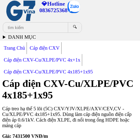
💎Hotline
0836725368
🔍
DANH MỤC
Trang Chủ
Cáp điện CXV
Cáp điện CXV-Cu/XLPE/PVC 4x+1x
Cáp điện CXV-Cu/XLPE/PVC 4x185+1x95
Cáp điện CXV-Cu/XLPE/PVC
4x185+1x95
Cáp treo hạ thế 5 lõi (5C) CXV/YJV/XLPE/AXV/CEV,CV -
Cu/XLPE/PVC 4x185+1x95. Dùng làm cáp điện nguồn điện cấp
điện áp 0.6/1kV. Cách điện XLPE, đi nổi trong ống HDPE hoặc
máng cáp
Giá:
7431500
VNĐ/m