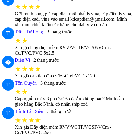
★★★★
Gửi mình bảng giá cáp điện mới nhất ls vina, cáp điện ls vina,
cáp điện cadi-vina vào email kdcapdien@gmail.com. Mình
xin mức chiết khấu các hãng cho đại lý và dự án
Triệu Tử Long
3 tháng trước
T
★★
Xin giá Dây điện mềm RVV/VCTF/VCSF/VCm -
Cu/PVC/PVC 5x2.5
Điển Vi
2 tháng trước
�
★★★★
Xin giá cáp tiếp địa cv/bv-Cu/PVC 1x120
Tôn Quyền
3 tháng trước
T
★★
Cáp nguồn máy 3 pha 3x16 có sẵn không bạn? Mình cần
giao hàng Bắc Ninh, có nhận ship cod
Trình Tấn Siêu
3 tháng trước
T
★★★★
Xin giá Dây điện mềm RVV/VCTF/VCSF/VCm -
Cu/PVC/PVC 2x6