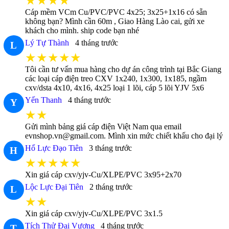
★★★★
Cáp mềm VCm Cu/PVC/PVC 4x25; 3x25+1x16 có sẵn
không bạn? Mình cần 60m , Giao Hàng Lào cai, gửi xe
khách cho mình. ship code bạn nhé
Lý Tự Thành
4 tháng trước
L
★★★★★
Tôi cần tư vấn mua hàng cho dự án công trình tại Bắc Giang
các loại cáp điện treo CXV 1x240, 1x300, 1x185, ngầm
cxv/dsta 4x10, 4x16, 4x25 loại 1 lõi, cáp 5 lõi YJV 5x6
Yến Thanh
4 tháng trước
Y
★★
Gửi mình bảng giá cáp điện Việt Nam qua email
evnshop.vn@gmail.com. Mình xin mức chiết khấu cho đại lý
Hổ Lực Đạo Tiên
3 tháng trước
H
★★★★★
Xin giá cáp cxv/yjv-Cu/XLPE/PVC 3x95+2x70
Lộc Lực Đại Tiên
2 tháng trước
L
★★
Xin giá cáp cxv/yjv-Cu/XLPE/PVC 3x1.5
Tích Thử Đại Vương
4 tháng trước
T