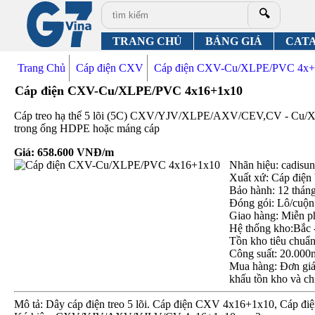
🔍
TRANG CHỦ
BẢNG GIÁ
CAT
Trang Chủ
Cáp điện CXV
Cáp điện CXV-Cu/XLPE/PVC 4x+
Cáp điện CXV-Cu/XLPE/PVC 4x16+1x10
Cáp treo hạ thế 5 lõi (5C) CXV/YJV/XLPE/AXV/CEV,CV - Cu/XLP
trong ống HDPE hoặc máng cáp
Giá:
658.600
VNĐ/m
Nhãn hiệu: cadisun,
Xuất xứ: Cáp điện
Bảo hành: 12 thán
Đóng gói: Lô/cuộn
Giao hàng: Miễn p
Hệ thống kho:Bắc 
Tồn kho tiêu chuẩ
Công suất: 20.000
Mua hàng: Đơn giá 
khấu tồn kho và ch
Mô tả: Dây cáp điện treo 5 lõi. Cáp điện CXV 4x16+1x10, Cáp đ