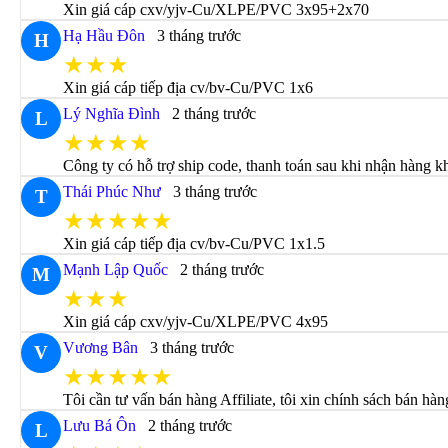
Xin giá cáp cxv/yjv-Cu/XLPE/PVC 3x95+2x70
Hạ Hầu Đôn
3 tháng trước
H
★★★
Xin giá cáp tiếp địa cv/bv-Cu/PVC 1x6
Lý Nghĩa Đình
2 tháng trước
L
★★★★
Công ty có hỗ trợ ship code, thanh toán sau khi nhận hàng 
Thái Phúc Như
3 tháng trước
T
★★★★★
Xin giá cáp tiếp địa cv/bv-Cu/PVC 1x1.5
Mạnh Lập Quốc
2 tháng trước
M
★★★
Xin giá cáp cxv/yjv-Cu/XLPE/PVC 4x95
Vương Bân
3 tháng trước
V
★★★★★
Tôi cần tư vấn bán hàng Affiliate, tôi xin chính sách bán hàng
Lưu Bá Ôn
2 tháng trước
L