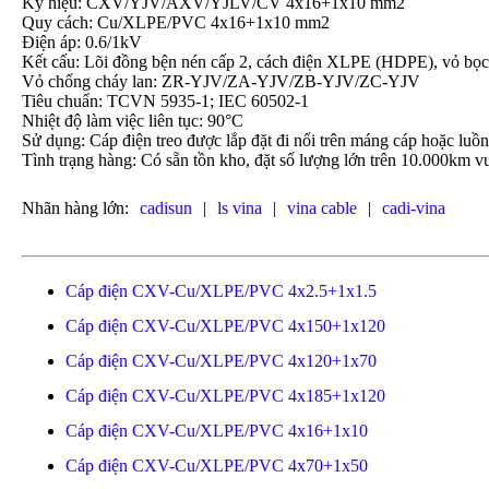
Ký hiệu: CXV/YJV/AXV/YJLV/CV 4x16+1x10 mm2
Quy cách: Cu/XLPE/PVC 4x16+1x10 mm2
Điện áp: 0.6/1kV
Kết cấu: Lõi đồng bện nén cấp 2, cách điện XLPE (HDPE), vỏ 
Vỏ chống cháy lan: ZR-YJV/ZA-YJV/ZB-YJV/ZC-YJV
Tiêu chuẩn: TCVN 5935-1; IEC 60502-1
Nhiệt độ làm việc liên tục: 90°C
Sử dụng: Cáp điện treo được lắp đặt đi nổi trên máng cáp hoặc luồ
Tình trạng hàng: Có sẵn tồn kho, đặt số lượng lớn trên 10.000km vu
Nhãn hàng lớn:
cadisun
|
ls vina
|
vina cable
|
cadi-vina
Cáp điện CXV-Cu/XLPE/PVC 4x2.5+1x1.5
Cáp điện CXV-Cu/XLPE/PVC 4x150+1x120
Cáp điện CXV-Cu/XLPE/PVC 4x120+1x70
Cáp điện CXV-Cu/XLPE/PVC 4x185+1x120
Cáp điện CXV-Cu/XLPE/PVC 4x16+1x10
Cáp điện CXV-Cu/XLPE/PVC 4x70+1x50