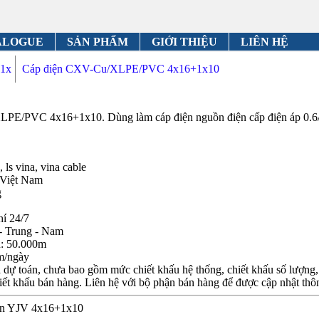
ALOGUE
SẢN PHẨM
GIỚI THIỆU
LIÊN HỆ
1x
Cáp điện CXV-Cu/XLPE/PVC 4x16+1x10
E/PVC 4x16+1x10. Dùng làm cáp điện nguồn điện cấp điện áp 0.6/
 ls vina, vina cable
 Việt Nam
g
hí 24/7
- Trung - Nam
n: 50.000m
m/ngày
dự toán, chưa bao gồm mức chiết khấu hệ thống, chiết khấu số lượng, c
iết khấu bán hàng. Liên hệ với bộ phận bán hàng để được cập nhật thôn
iện YJV 4x16+1x10