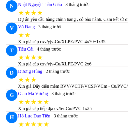
Nhật Nguyệt Thần Giáo
3 tháng trước
N
★★★★
Dự án yêu cầu hàng chính hãng , có bảo hành. Cam kết sử 
Võ Đang
3 tháng trước
V
★★
Xin giá cáp cxv/yjv-Cu/XLPE/PVC 4x70+1x35
Tiều Cái
4 tháng trước
T
★★★★
Xin giá cáp cxv/yjv-Cu/XLPE/PVC 2x6
Dương Hùng
2 tháng trước
D
★★★
Xin giá Dây điện mềm RVV/VCTF/VCSF/VCm - Cu/PVC
Giao Ma Vương
3 tháng trước
G
★★★★★
Xin giá cáp tiếp địa cv/bv-Cu/PVC 1x25
Hổ Lực Đạo Tiên
3 tháng trước
H
★★★★★