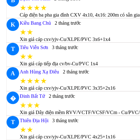
B
★★★★
Cáp điện ba pha gia đình CXV 4x10, 4x16: 200m có sẵn gia
Kiều Bang Chủ
2 tháng trước
K
★★
Xin giá cáp cxv/yjv-Cu/XLPE/PVC 3x6+1x4
Tiêu Viễn Sơn
3 tháng trước
T
★★
Xin giá cáp tiếp địa cv/bv-Cu/PVC 1x4
Anh Hùng Xạ Điêu
2 tháng trước
A
★★★★
Xin giá cáp cxv/yjv-Cu/XLPE/PVC 3x35+2x16
Đinh Bất Tứ
2 tháng trước
�
★★★
Xin giá Dây điện mềm RVV/VCTF/VCSF/VCm - Cu/PVC/
Thiên Địa Hội
3 tháng trước
T
★★
Xin giá cáp cxv/yjv-Cu/XLPE/PVC 4x25+1x16