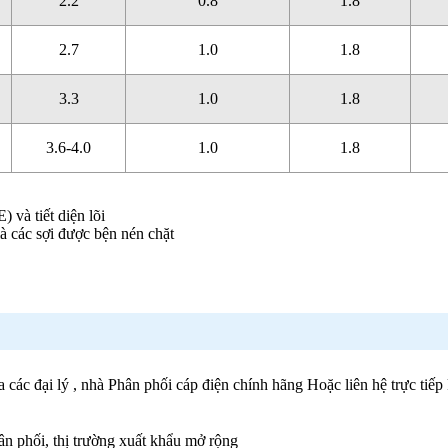
2.2
0.8
1.8
2.7
1.0
1.8
3.3
1.0
1.8
3.6-4.0
1.0
1.8
à tiết diện lõi
à các sợi được bện nén chặt
 các đại lý , nhà Phân phối cáp điện chính hãng Hoặc liên hệ trực tiế
ân phối, thị trường xuất khẩu mở rộng