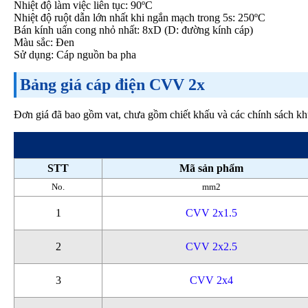
Nhiệt độ làm việc liên tục: 90ºC
Nhiệt độ ruột dẫn lớn nhất khi ngắn mạch trong 5s: 250ºC
Bán kính uấn cong nhỏ nhất: 8xD (D: đường kính cáp)
Màu sắc: Đen
Sử dụng: Cáp nguồn ba pha
Bảng giá cáp điện CVV 2x
Đơn giá đã bao gồm vat, chưa gồm chiết khấu và các chính sách k
STT
Mã sản phẩm
No.
mm2
1
CVV 2x1.5
2
CVV 2x2.5
3
CVV 2x4