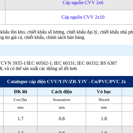
Cáp nguồn CVV 2x6
Cáp nguồn CVV 2x10
hấu tồn kho, chiết khấu số lượng, chiết khấu đại lý, chiết khấu nhà p
g tin giá cả, chiết khấu, chính sách bán hàng
 ; TCVN 5935-1/IEC 60502-1; IEC 60331; IEC 60332; BS 6387
i, và có thể sản xuất các thông số tốt hơn
Catalogue cáp điện CVV/YJV/ZR-YJV - Cu/PVC/PVC 2x
ĐK lõi
Cách điện
Vỏ bọc
Con.Dia
Insunation
Sheath
mm
mm
mm
1.7
0.8
1.8