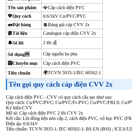
Tên sản phẩm
💎Cáp cách điện PVC
💚Quy cách
0.6/1kV Cu/PVC/PVC
🧱Đặt hàng
💲Bảng giá cáp CVV 2x
📗Tài liệu
Catalogue cáp điện CVV 2x
2 lõi 💰
🔔Số lõi
Cáp nguồn ba pha
Sử dụng🆗
🔟Chuyên mục
Cáp cách điện PVC
🌍TCVN 5935-1/IEC 60502-1
Tiêu chuẩn
Tên gọi quy cách cáp điện CVV 2x
Cáp cách điện PVC - CVV có quy cách cấu tạo như sau:
Quy cách: Cu/PVC/PVC; Cu/PVC/Fr-PVC; Cu/PVC/FRLS; Cu
Ký hiệu:CVV
Mô tả: Cáp cách điện PVC 2 lõi CVV 2x
Kết cấu: Lõi đồng bện nén cấp 2, cách điện PVC, vỏ bọc PVC (
Điện áp: 0.6/1kV
Tiêu chuẩn: TCVN 5935-1; IEC 60502-1; BS EN (BSI) ; ICEA/UL