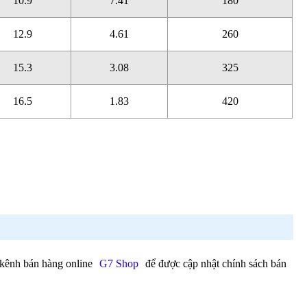
10.9
7.41
180
12.9
4.61
260
15.3
3.08
325
16.5
1.83
420
p kênh bán hàng online
G7 Shop
để được cập nhật chính sách bán