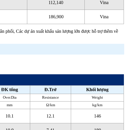
112,140
Vina
186,900
Vina
hân phối, Các dự án xuất khẩu sản lượng lớn được hỗ trợ thêm về
ĐK tổng
Đ.Trở
Khối lượng
Over.Dia
Resistance
Weight
mm
Ω/km
kg/km
10.1
12.1
146