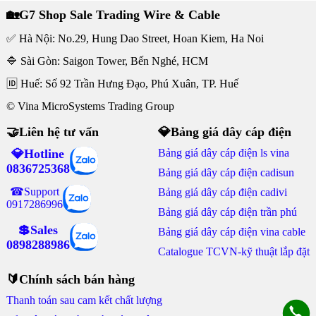
🏡G7 Shop Sale Trading Wire & Cable
✅ Hà Nội: No.29, Hung Dao Street, Hoan Kiem, Ha Noi
🔷 Sài Gòn: Saigon Tower, Bến Nghé, HCM
🆔 Huế: Số 92 Trần Hưng Đạo, Phú Xuân, TP. Huế
© Vina MicroSystems Trading Group
🤝Liên hệ tư vấn
💎Bảng giá dây cáp điện
💎Hotline
Bảng giá dây cáp điện ls vina
0836725368
Bảng giá dây cáp điện cadisun
☎Support
Bảng giá dây cáp điện cadivi
0917286996
Bảng giá dây cáp điện trần phú
💲Sales
Bảng giá dây cáp điện vina cable
0898288986
Catalogue TCVN-kỹ thuật lắp đặt
🔰Chính sách bán hàng
Thanh toán sau cam kết chất lượng