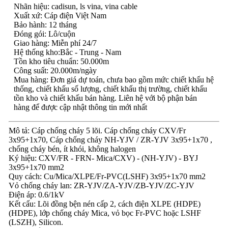
Nhãn hiệu: cadisun, ls vina, vina cable
Xuất xứ: Cáp điện Việt Nam
Bảo hành: 12 tháng
Đóng gói: Lô/cuộn
Giao hàng: Miễn phí 24/7
Hệ thống kho:Bắc - Trung - Nam
Tồn kho tiêu chuẩn: 50.000m
Công suất: 20.000m/ngày
Mua hàng: Đơn giá dự toán, chưa bao gồm mức chiết khấu hệ
thống, chiết khấu số lượng, chiết khấu thị trường, chiết khấu
tồn kho và chiết khấu bán hàng. Liên hệ với bộ phận bán
hàng để được cập nhật thông tin mới nhất
Mô tả: Cáp chống cháy 5 lõi. Cáp chống cháy CXV/Fr
3x95+1x70, Cáp chống cháy NH-YJV / ZR-YJV 3x95+1x70 ,
chống cháy bén, ít khói, không halogen
Ký hiệu: CXV/FR - FRN- Mica/CXV) - (NH-YJV) - BYJ
3x95+1x70 mm2
Quy cách: Cu/Mica/XLPE/Fr-PVC(LSHF) 3x95+1x70 mm2
Vỏ chống cháy lan: ZR-YJV/ZA-YJV/ZB-YJV/ZC-YJV
Điện áp: 0.6/1kV
Kết cấu: Lõi đồng bện nén cấp 2, cách điện XLPE (HDPE)
(HDPE), lớp chống cháy Mica, vỏ bọc Fr-PVC hoặc LSHF
(LSZH), Silicon.