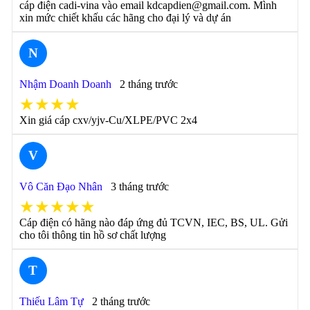
cáp điện cadi-vina vào email kdcapdien@gmail.com. Mình
xin mức chiết khấu các hãng cho đại lý và dự án
N
Nhậm Doanh Doanh
2 tháng trước
★★★★
Xin giá cáp cxv/yjv-Cu/XLPE/PVC 2x4
V
Vô Căn Đạo Nhân
3 tháng trước
★★★★★
Cáp điện có hãng nào đáp ứng đủ TCVN, IEC, BS, UL. Gửi
cho tôi thông tin hồ sơ chất lượng
T
Thiếu Lâm Tự
2 tháng trước