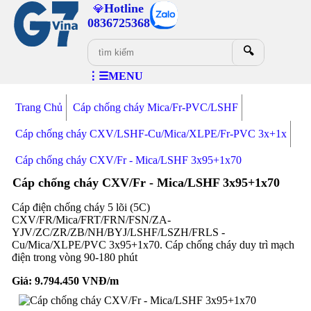
Hotline
💎
0836725368
🔍
⋮☰MENU
Trang Chủ
Cáp chống cháy Mica/Fr-PVC/LSHF
Cáp chống cháy CXV/LSHF-Cu/Mica/XLPE/Fr-PVC 3x+1x
Cáp chống cháy CXV/Fr - Mica/LSHF 3x95+1x70
Cáp chống cháy CXV/Fr - Mica/LSHF 3x95+1x70
Cáp điện chống cháy 5 lõi (5C)
CXV/FR/Mica/FRT/FRN/FSN/ZA-
YJV/ZC/ZR/ZB/NH/BYJ/LSHF/LSZH/FRLS -
Cu/Mica/XLPE/PVC 3x95+1x70. Cáp chống cháy duy trì mạch
điện trong vòng 90-180 phút
Giá:
9.794.450
VNĐ/m