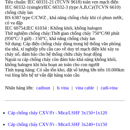
Tiêu chuẩn: IEC 60331-21 (TCVN 9618) toàn vẹn mạch điện
IEC 60332-1(single)/IEC 60332-3 (type A,B,C)/(TCVN 6610)
chống cháy lan
BS 6387 type C/CWZ , khả năng chống cháy khi có phun nước,
có va đập
IEC 60754;IEC 61034 : Không khói, không halogen
Thử nghiệm chống cháy:Thời gian chống cháy 750°C/90 phút
(950°C/ 3 giờ) - 150°C, khả năng chống cháy lan
Sử dụng: Cáp điện chống cháy dùng trong hệ thống văn phòng
tòa nhà, xí nghiệp yêu cầu cao về duy trì mạch điện khi xảy ra
cháy nổ, đảm bảo cho hệ thống chữa cháy hoạt động
Ngoài ra cáp chống cháy còn đảm bảo khả năng không khói,
không halogen khi hỏa hoạn an toàn cho con người
Tình trạng hàng: Có sẵn tồn kho, đặt số lượng lớn trên 10.000km
vui lòng liên hệ tư vấn đặt hàng toàn cầu
Nhãn hàng lớn:
cadisun
|
ls vina
|
vina cable
|
cadi-vina
Cáp chống cháy CXV/Fr - Mica/LSHF 3x150+1x120
Cáp chống cháy CXV/Fr - Mica/LSHF 3x240+1x150