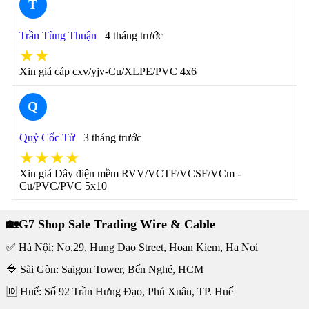
T
Trần Tùng Thuận
4 tháng trước
★★
Xin giá cáp cxv/yjv-Cu/XLPE/PVC 4x6
Q
Quỷ Cốc Tử
3 tháng trước
★★★★
Xin giá Dây điện mềm RVV/VCTF/VCSF/VCm -
Cu/PVC/PVC 5x10
🏡G7 Shop Sale Trading Wire & Cable
✅ Hà Nội: No.29, Hung Dao Street, Hoan Kiem, Ha Noi
🔷 Sài Gòn: Saigon Tower, Bến Nghé, HCM
🆔 Huế: Số 92 Trần Hưng Đạo, Phú Xuân, TP. Huế