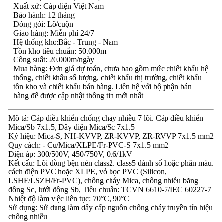
Xuất xứ: Cáp điện Việt Nam
Bảo hành: 12 tháng
Đóng gói: Lô/cuộn
Giao hàng: Miễn phí 24/7
Hệ thống kho:Bắc - Trung - Nam
Tồn kho tiêu chuẩn: 50.000m
Công suất: 20.000m/ngày
Mua hàng: Đơn giá dự toán, chưa bao gồm mức chiết khấu hệ
thống, chiết khấu số lượng, chiết khấu thị trường, chiết khấu
tồn kho và chiết khấu bán hàng. Liên hệ với bộ phận bán
hàng để được cập nhật thông tin mới nhất
Mô tả: Cáp điều khiển chống cháy nhiễu 7 lõi. Cáp điều khiển
Mica/Sb 7x1.5, Dây điện Mica/Sc 7x1.5
Ký hiệu: Mica-S, NH-KVVP, ZR-KVVP, ZR-RVVP 7x1.5 mm2
Quy cách: - Cu/Mica/XLPE/Fr-PVC-S 7x1.5 mm2
Điện áp: 300/500V, 450/750V, 0.6/1kV
Kết cấu: Lõi đồng bện nén class2, class5 đánh số hoặc phân màu,
cách điện PVC hoặc XLPE, vỏ bọc PVC (Silicon,
LSHF/LSZH/Fr-PVC), chống cháy Mica, chống nhiễu băng
đồng Sc, lưới đồng Sb, Tiêu chuẩn: TCVN 6610-7/IEC 60227-7
Nhiệt độ làm việc liên tục: 70°C, 90°C
Sử dụng: Sử dụng làm dây cấp nguồn chống cháy truyền tín hiệu
chống nhiễu