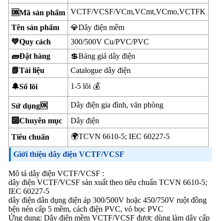
VCTF/VCSF/VCm,VCmt,VCmo,VCTFK
🆒Mã sản phẩm
Tên sản phẩm
💎Dây điện mềm
💚Quy cách
300/500V Cu/PVC/PVC
🧱Đặt hàng
💲Bảng giá dây điện
📗Tài liệu
Catalogue dây điện
1-5 lõi 💰
🔔Số lõi
Dây điện gia đình, văn phòng
Sử dụng🆗
🔟Chuyên mục
Dây điện
🌍TCVN 6610-5; IEC 60227-5
Tiêu chuẩn
Giới thiệu dây điện VCTF/VCSF
Mô tả dây điện VCTF/VCSF :
dây điện VCTF/VCSF sản xuất theo tiêu chuẩn TCVN 6610-5;
IEC 60227-5
dây điện dân dụng điện áp 300/500V hoặc 450/750V ruột đồng
bện nén cấp 5 mềm, cách điện PVC, vỏ bọc PVC
Ứng dụng: Dây điện mềm VCTF/VCSF được dùng làm dây cấp