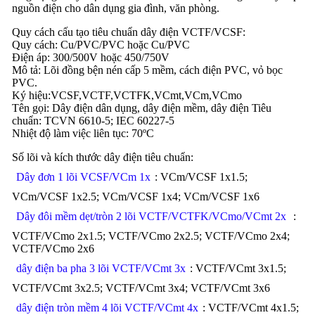
nguồn điện cho dân dụng gia đình, văn phòng.
Quy cách cấu tạo tiêu chuẩn dây điện VCTF/VCSF:
Quy cách: Cu/PVC/PVC hoặc Cu/PVC
Điện áp: 300/500V hoặc 450/750V
Mô tả: Lõi đồng bện nén cấp 5 mềm, cách điện PVC, vỏ bọc
PVC.
Ký hiệu:VCSF,VCTF,VCTFK,VCmt,VCm,VCmo
Tên gọi: Dây điện dân dụng, dây điện mềm, dây điện Tiêu
chuẩn: TCVN 6610-5; IEC 60227-5
Nhiệt độ làm việc liên tục: 70ºC
Số lõi và kích thước dây điện tiêu chuẩn:
Dây đơn 1 lõi VCSF/VCm 1x
: VCm/VCSF 1x1.5;
VCm/VCSF 1x2.5; VCm/VCSF 1x4; VCm/VCSF 1x6
Dây đôi mềm dẹt/tròn 2 lõi VCTF/VCTFK/VCmo/VCmt 2x
:
VCTF/VCmo 2x1.5; VCTF/VCmo 2x2.5; VCTF/VCmo 2x4;
VCTF/VCmo 2x6
dây điện ba pha 3 lõi VCTF/VCmt 3x
: VCTF/VCmt 3x1.5;
VCTF/VCmt 3x2.5; VCTF/VCmt 3x4; VCTF/VCmt 3x6
dây điện tròn mềm 4 lõi VCTF/VCmt 4x
: VCTF/VCmt 4x1.5;