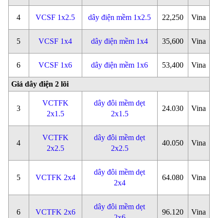
4
VCSF 1x2.5
dây điện mềm 1x2.5
22,250
Vina
5
VCSF 1x4
dây điện mềm 1x4
35,600
Vina
6
VCSF 1x6
dây điện mềm 1x6
53,400
Vina
Giá dây điện 2 lõi
VCTFK
dây đôi mềm dẹt
3
24.030
Vina
2x1.5
2x1.5
VCTFK
dây đôi mềm dẹt
4
40.050
Vina
2x2.5
2x2.5
dây đôi mềm dẹt
5
VCTFK 2x4
64.080
Vina
2x4
dây đôi mềm dẹt
6
VCTFK 2x6
96.120
Vina
2x6