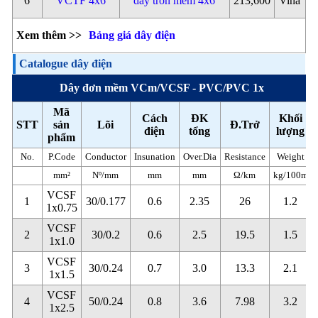
6
VCTF 4x6
dây tròn mềm 4x6
213,600
Vina
Xem thêm >>
Bảng giá dây điện
Catalogue dây điện
Dây đơn mềm VCm/VCSF - PVC/PVC 1x
Mã
Cách
ĐK
Khối
STT
sản
Lõi
Đ.Trở
điện
tổng
lượng
phẩm
No.
P.Code
Conductor
Insunation
Over.Dia
Resistance
Weight
mm²
Nº/mm
mm
mm
Ω/km
kg/100m
VCSF
1
30/0.177
0.6
2.35
26
1.2
1x0.75
VCSF
2
30/0.2
0.6
2.5
19.5
1.5
1x1.0
VCSF
3
30/0.24
0.7
3.0
13.3
2.1
1x1.5
VCSF
4
50/0.24
0.8
3.6
7.98
3.2
1x2.5