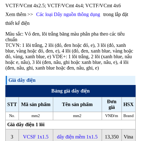
VCTF/VCmt 4x2.5; VCTF/VCmt 4x4; VCTF/VCmt 4x6
Xem thêm >>
Các loại Dây nguồn thông dụng
trong lắp đặt
thiết kế điện
Màu sắc: Vỏ đen, lõi trắng băng màu phân pha theo các tiêu
chuẩn
TCVN: 1 lõi trắng, 2 lõi (đỏ, đen hoặc đỏ, e), 3 lõi (đỏ, xanh
blue, vàng hoặc đỏ, đen, e), 4 lõi (đỏ, đen, xanh blue, vàng hoặc
đỏ, vàng, xanh blue, e) VDE+: 1 lõi trắng, 2 lõi (xanh blue, nâu
hoặc e, nâu), 3 lõi (đen, nâu, ghi hoặc xanh blue, nâu, e), 4 lõi
(đen, nâu, ghi, xanh blue hoặc đen, nâu, ghi, e)
Giá dây điện
Bảng giá dây điện
Đơn
STT
Mã sản phẩm
Tên sản phẩm
HSX
giá
No.
mm2
mm2
VNĐ/m
Brand
Giá dây điện 1 lõi
3
VCSF 1x1.5
dây điện mềm 1x1.5
13,350
Vina