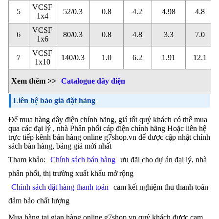
VCSF
5
52/0.3
0.8
4.2
4.98
4.8
1x4
VCSF
6
80/0.3
0.8
4.8
3.3
7.0
1x6
VCSF
7
140/0.3
1.0
6.2
1.91
12.1
1x10
Xem thêm >>
Catalogue dây điện
Liên hệ báo giá đặt hàng
Để mua hàng dây điện chính hãng, giá tốt quý khách có thể mua
qua các đại lý , nhà Phân phối cáp điện chính hãng Hoặc liên hệ
trực tiếp kênh bán hàng online g7shop.vn để được cập nhật chính
sách bán hàng, bảng giá mới nhất
Tham khảo:
Chính sách bán hàng
ưu đãi cho dự án đại lý, nhà
phân phối, thị trường xuất khẩu mở rộng
Chính sách đặt hàng thanh toán
cam kết nghiệm thu thanh toán
đảm bảo chất lượng
Mua hàng tại gian hàng online g7shop.vn quý khách được cam