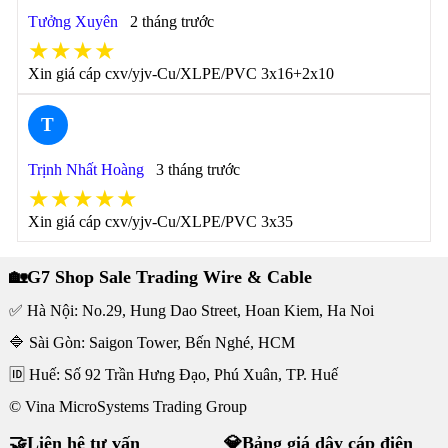
Tưởng Xuyên
2 tháng trước
★★★★
Xin giá cáp cxv/yjv-Cu/XLPE/PVC 3x16+2x10
T
Trịnh Nhất Hoàng
3 tháng trước
★★★★★
Xin giá cáp cxv/yjv-Cu/XLPE/PVC 3x35
🏡G7 Shop Sale Trading Wire & Cable
✅ Hà Nội: No.29, Hung Dao Street, Hoan Kiem, Ha Noi
🔷 Sài Gòn: Saigon Tower, Bến Nghé, HCM
🆔 Huế: Số 92 Trần Hưng Đạo, Phú Xuân, TP. Huế
© Vina MicroSystems Trading Group
🤝Liên hệ tư vấn
💎Bảng giá dây cáp điện