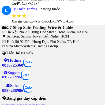
Cu/PVC/PVC 3x4
Lý Thiện Trường
2 tháng trước
L
★★★
Xin giá cáp cxv/yjv-Cu/XLPE/PVC 4x50
🏡G7 Shop Sale Trading Wire & Cable
✅ Hà Nội: No.29, Hung Dao Street, Hoan Kiem, Ha Noi
🔷 Sài Gòn: Saigon Tower, Bến Nghé, HCM
🆔 Huế: Số 92 Trần Hưng Đạo, Phú Xuân, TP. Huế
© Vina MicroSystems Trading Group
🤝Liên hệ tư vấn
💎Hotline
0836725368
☎Support
0917286996
💲Sales
0898288986
💎Bảng giá dây cáp điện