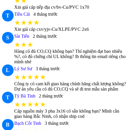
★★
Xin giá cáp tiếp địa cv/bv-Cu/PVC 1x70
Tiều Cái
4 tháng trước
T
★★★★
Xin giá cáp cxv/yjv-Cu/XLPE/PVC 2x6
Sài Tiến
2 tháng trước
S
★★★
Hàng có đủ CO,CQ không bạn? Thí nghiệm đạt bao nhiêu
%?, có đủ chứng chỉ UL không? Ib thông tin email riêng cho
mình nhé
Lý Sư Sư
3 tháng trước
L
★★★★★
Công ty có cam kết giao hàng chính hãng chất lượng không?
Dự án yêu cầu có đủ CO,CQ và sẽ đi test mẫu sản phẩm
Tỳ Bà Tinh
2 tháng trước
T
★★★★★
Cáp nguồn máy 3 pha 3x16 có sẵn không bạn? Mình cần
giao hàng Bắc Ninh, có nhận ship cod
Bạch Cốt Tinh
3 tháng trước
B