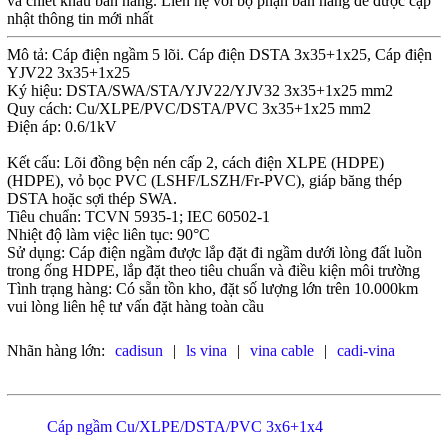
và chiết khấu bán hàng. Liên hệ với bộ phận bán hàng để được cập
nhật thông tin mới nhất
Mô tả: Cáp điện ngầm 5 lõi. Cáp điện DSTA 3x35+1x25, Cáp điện
YJV22 3x35+1x25
Ký hiệu: DSTA/SWA/STA/YJV22/YJV32 3x35+1x25 mm2
Quy cách: Cu/XLPE/PVC/DSTA/PVC 3x35+1x25 mm2
Điện áp: 0.6/1kV
Kết cấu: Lõi đồng bện nén cấp 2, cách điện XLPE (HDPE)
(HDPE), vỏ bọc PVC (LSHF/LSZH/Fr-PVC), giáp băng thép
DSTA hoặc sợi thép SWA.
Tiêu chuẩn: TCVN 5935-1; IEC 60502-1
Nhiệt độ làm việc liên tục: 90°C
Sử dụng: Cáp điện ngầm được lắp đặt đi ngầm dưới lòng đất luồn
trong ống HDPE, lắp đặt theo tiêu chuẩn và điều kiện môi trường
Tình trạng hàng: Có sẵn tồn kho, đặt số lượng lớn trên 10.000km
vui lòng liên hệ tư vấn đặt hàng toàn cầu
Nhãn hàng lớn:
cadisun
|
ls vina
|
vina cable
|
cadi-vina
Cáp ngầm Cu/XLPE/DSTA/PVC 3x6+1x4