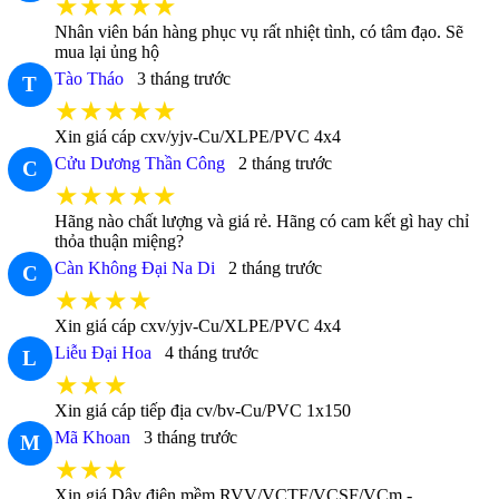
★★★★★
Nhân viên bán hàng phục vụ rất nhiệt tình, có tâm đạo. Sẽ
mua lại ủng hộ
Tào Tháo
3 tháng trước
T
★★★★★
Xin giá cáp cxv/yjv-Cu/XLPE/PVC 4x4
Cửu Dương Thần Công
2 tháng trước
C
★★★★★
Hãng nào chất lượng và giá rẻ. Hãng có cam kết gì hay chỉ
thỏa thuận miệng?
Càn Không Đại Na Di
2 tháng trước
C
★★★★
Xin giá cáp cxv/yjv-Cu/XLPE/PVC 4x4
Liễu Đại Hoa
4 tháng trước
L
★★★
Xin giá cáp tiếp địa cv/bv-Cu/PVC 1x150
Mã Khoan
3 tháng trước
M
★★★
Xin giá Dây điện mềm RVV/VCTF/VCSF/VCm -