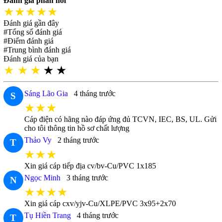
Đánh giá phản hồi
★★★★★
Đánh giá gần đây
#Tổng số đánh giá
#Điểm đánh giá
#Trung bình đánh giá
Đánh giá của bạn
★
★
★
★
★
Sáng Lão Gia
4 tháng trước
S
★★★
Cáp điện có hãng nào đáp ứng đủ TCVN, IEC, BS, UL. Gửi
cho tôi thông tin hồ sơ chất lượng
Thảo Vy
2 tháng trước
T
★★★
Xin giá cáp tiếp địa cv/bv-Cu/PVC 1x185
Ngọc Minh
3 tháng trước
N
★★★★
Xin giá cáp cxv/yjv-Cu/XLPE/PVC 3x95+2x70
Tụ Hiền Trang
4 tháng trước
T