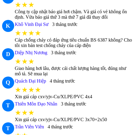
★★★
Công ty cập nhật báo giá hơi chậm. Và giá có vẻ không ổn
định. Vừa báo giá thứ 3 mà thứ 7 giá đã thay đổi
Khô Vinh Đại Sư
3 tháng trước
K
★★★★
Cáp chống cháy có đáp ứng tiêu chuẩn BS 6387 không? Cho
tôi xin bản test chống cháy của cáp điện
Diệp Nhị Nương
3 tháng trước
D
★★★
Giao hàng hơi lâu, được cái chất lượng hàng tốt, đúng như
mô tả. Sẽ mua lại
Quách Đại Hiệp
4 tháng trước
Q
★★★★
Xin giá cáp cxv/yjv-Cu/XLPE/PVC 4x4
Thiên Môn Đạo Nhân
3 tháng trước
T
★★★
Xin giá cáp cxv/yjv-Cu/XLPE/PVC 3x70+2x50
Trần Viên Viên
4 tháng trước
T