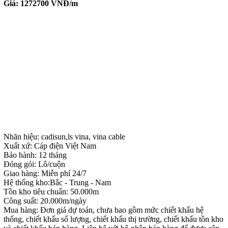
Giá:
1272700
VNĐ/m
Nhãn hiệu: cadisun,ls vina, vina cable
Xuất xứ: Cáp điện Việt Nam
Bảo hành: 12 tháng
Đóng gói: Lô/cuộn
Giao hàng: Miễn phí 24/7
Hệ thống kho:Bắc - Trung - Nam
Tồn kho tiêu chuẩn: 50.000m
Công suất: 20.000m/ngày
Mua hàng: Đơn giá dự toán, chưa bao gồm mức chiết khấu hệ
thống, chiết khấu số lượng, chiết khấu thị trường, chiết khấu tồn kho