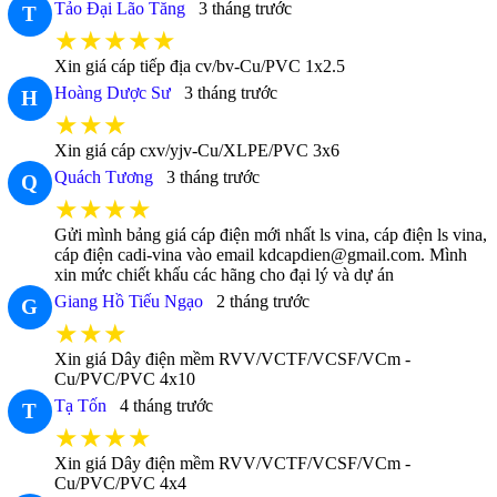
Tảo Đại Lão Tăng
3 tháng trước
T
★★★★★
Xin giá cáp tiếp địa cv/bv-Cu/PVC 1x2.5
Hoàng Dược Sư
3 tháng trước
H
★★★
Xin giá cáp cxv/yjv-Cu/XLPE/PVC 3x6
Quách Tương
3 tháng trước
Q
★★★★
Gửi mình bảng giá cáp điện mới nhất ls vina, cáp điện ls vina,
cáp điện cadi-vina vào email kdcapdien@gmail.com. Mình
xin mức chiết khấu các hãng cho đại lý và dự án
Giang Hồ Tiếu Ngạo
2 tháng trước
G
★★★
Xin giá Dây điện mềm RVV/VCTF/VCSF/VCm -
Cu/PVC/PVC 4x10
Tạ Tốn
4 tháng trước
T
★★★★
Xin giá Dây điện mềm RVV/VCTF/VCSF/VCm -
Cu/PVC/PVC 4x4