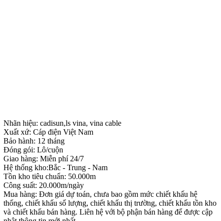
Nhãn hiệu: cadisun,ls vina, vina cable
Xuất xứ: Cáp điện Việt Nam
Bảo hành: 12 tháng
Đóng gói: Lô/cuộn
Giao hàng: Miễn phí 24/7
Hệ thống kho:Bắc - Trung - Nam
Tồn kho tiêu chuẩn: 50.000m
Công suất: 20.000m/ngày
Mua hàng: Đơn giá dự toán, chưa bao gồm mức chiết khấu hệ
thống, chiết khấu số lượng, chiết khấu thị trường, chiết khấu tồn kho
và chiết khấu bán hàng. Liên hệ với bộ phận bán hàng để được cập
nhật thông tin mới nhất