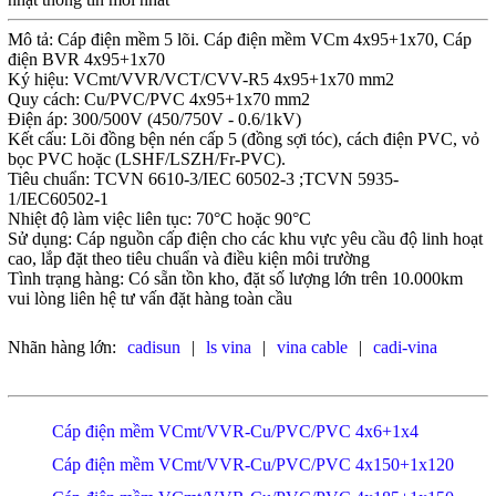
Mô tả: Cáp điện mềm 5 lõi. Cáp điện mềm VCm 4x95+1x70, Cáp
điện BVR 4x95+1x70
Ký hiệu: VCmt/VVR/VCT/CVV-R5 4x95+1x70 mm2
Quy cách: Cu/PVC/PVC 4x95+1x70 mm2
Điện áp: 300/500V (450/750V - 0.6/1kV)
Kết cấu: Lõi đồng bện nén cấp 5 (đồng sợi tóc), cách điện PVC, vỏ
bọc PVC hoặc (LSHF/LSZH/Fr-PVC).
Tiêu chuẩn: TCVN 6610-3/IEC 60502-3 ;TCVN 5935-
1/IEC60502-1
Nhiệt độ làm việc liên tục: 70°C hoặc 90°C
Sử dụng: Cáp nguồn cấp điện cho các khu vực yêu cầu độ linh hoạt
cao, lắp đặt theo tiêu chuẩn và điều kiện môi trường
Tình trạng hàng: Có sẵn tồn kho, đặt số lượng lớn trên 10.000km
vui lòng liên hệ tư vấn đặt hàng toàn cầu
Nhãn hàng lớn:
cadisun
|
ls vina
|
vina cable
|
cadi-vina
Cáp điện mềm VCmt/VVR-Cu/PVC/PVC 4x6+1x4
Cáp điện mềm VCmt/VVR-Cu/PVC/PVC 4x150+1x120