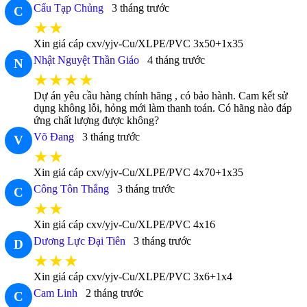
Cẩu Tạp Chủng
3 tháng trước
C
★★
Xin giá cáp cxv/yjv-Cu/XLPE/PVC 3x50+1x35
Nhật Nguyệt Thần Giáo
4 tháng trước
N
★★★★
Dự án yêu cầu hàng chính hãng , có bảo hành. Cam kết sử
dụng không lỗi, hỏng mới làm thanh toán. Có hãng nào đáp
ứng chất lượng được không?
Võ Đang
3 tháng trước
V
★★
Xin giá cáp cxv/yjv-Cu/XLPE/PVC 4x70+1x35
Công Tôn Thắng
3 tháng trước
C
★★
Xin giá cáp cxv/yjv-Cu/XLPE/PVC 4x16
Dương Lực Đại Tiên
3 tháng trước
D
★★★
Xin giá cáp cxv/yjv-Cu/XLPE/PVC 3x6+1x4
Cam Linh
2 tháng trước
C