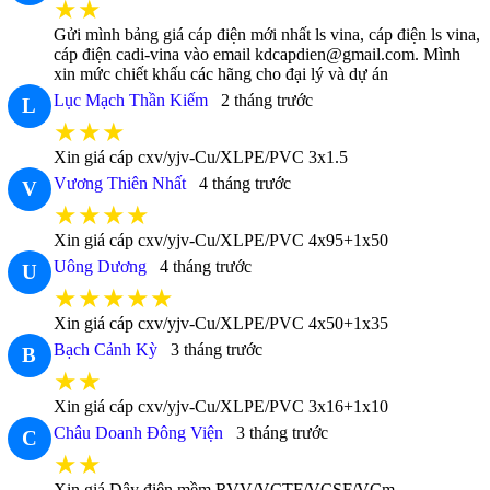
★★
Gửi mình bảng giá cáp điện mới nhất ls vina, cáp điện ls vina,
cáp điện cadi-vina vào email kdcapdien@gmail.com. Mình
xin mức chiết khấu các hãng cho đại lý và dự án
Lục Mạch Thần Kiếm
2 tháng trước
L
★★★
Xin giá cáp cxv/yjv-Cu/XLPE/PVC 3x1.5
Vương Thiên Nhất
4 tháng trước
V
★★★★
Xin giá cáp cxv/yjv-Cu/XLPE/PVC 4x95+1x50
Uông Dương
4 tháng trước
U
★★★★★
Xin giá cáp cxv/yjv-Cu/XLPE/PVC 4x50+1x35
Bạch Cảnh Kỳ
3 tháng trước
B
★★
Xin giá cáp cxv/yjv-Cu/XLPE/PVC 3x16+1x10
Châu Doanh Đông Viện
3 tháng trước
C
★★
Xin giá Dây điện mềm RVV/VCTF/VCSF/VCm -