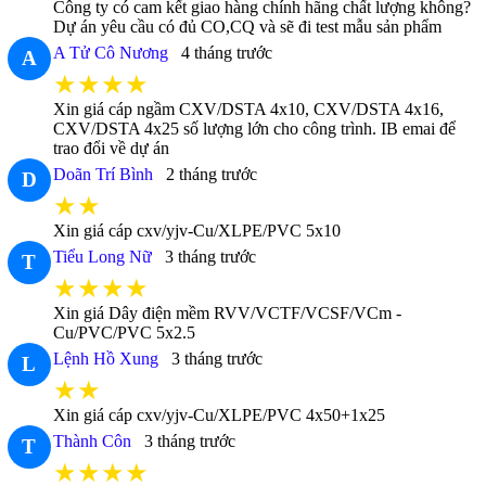
Công ty có cam kết giao hàng chính hãng chất lượng không?
Dự án yêu cầu có đủ CO,CQ và sẽ đi test mẫu sản phẩm
A Tử Cô Nương
4 tháng trước
A
★★★★
Xin giá cáp ngầm CXV/DSTA 4x10, CXV/DSTA 4x16,
CXV/DSTA 4x25 số lượng lớn cho công trình. IB emai để
trao đổi về dự án
Doãn Trí Bình
2 tháng trước
D
★★
Xin giá cáp cxv/yjv-Cu/XLPE/PVC 5x10
Tiểu Long Nữ
3 tháng trước
T
★★★★
Xin giá Dây điện mềm RVV/VCTF/VCSF/VCm -
Cu/PVC/PVC 5x2.5
Lệnh Hồ Xung
3 tháng trước
L
★★
Xin giá cáp cxv/yjv-Cu/XLPE/PVC 4x50+1x25
Thành Côn
3 tháng trước
T
★★★★