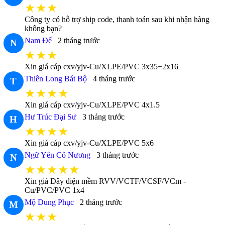
★★★
Công ty có hỗ trợ ship code, thanh toán sau khi nhận hàng
không bạn?
Nam Đế
2 tháng trước
N
★★★
Xin giá cáp cxv/yjv-Cu/XLPE/PVC 3x35+2x16
Thiên Long Bát Bộ
4 tháng trước
T
★★★★
Xin giá cáp cxv/yjv-Cu/XLPE/PVC 4x1.5
Hư Trúc Đại Sư
3 tháng trước
H
★★★★
Xin giá cáp cxv/yjv-Cu/XLPE/PVC 5x6
Ngữ Yên Cô Nương
3 tháng trước
N
★★★★★
Xin giá Dây điện mềm RVV/VCTF/VCSF/VCm -
Cu/PVC/PVC 1x4
Mộ Dung Phục
2 tháng trước
M
★★★