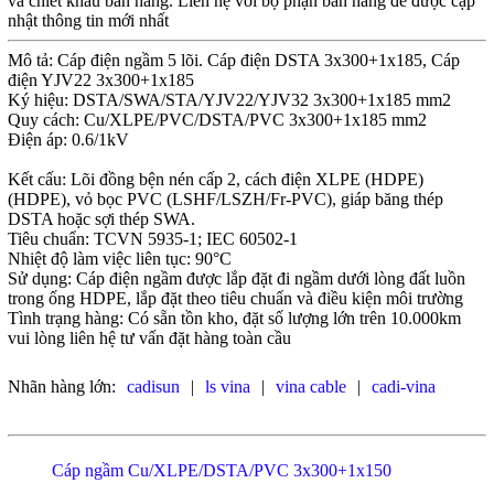
và chiết khấu bán hàng. Liên hệ với bộ phận bán hàng để được cập
nhật thông tin mới nhất
Mô tả: Cáp điện ngầm 5 lõi. Cáp điện DSTA 3x300+1x185, Cáp
điện YJV22 3x300+1x185
Ký hiệu: DSTA/SWA/STA/YJV22/YJV32 3x300+1x185 mm2
Quy cách: Cu/XLPE/PVC/DSTA/PVC 3x300+1x185 mm2
Điện áp: 0.6/1kV
Kết cấu: Lõi đồng bện nén cấp 2, cách điện XLPE (HDPE)
(HDPE), vỏ bọc PVC (LSHF/LSZH/Fr-PVC), giáp băng thép
DSTA hoặc sợi thép SWA.
Tiêu chuẩn: TCVN 5935-1; IEC 60502-1
Nhiệt độ làm việc liên tục: 90°C
Sử dụng: Cáp điện ngầm được lắp đặt đi ngầm dưới lòng đất luồn
trong ống HDPE, lắp đặt theo tiêu chuẩn và điều kiện môi trường
Tình trạng hàng: Có sẵn tồn kho, đặt số lượng lớn trên 10.000km
vui lòng liên hệ tư vấn đặt hàng toàn cầu
Nhãn hàng lớn:
cadisun
|
ls vina
|
vina cable
|
cadi-vina
Cáp ngầm Cu/XLPE/DSTA/PVC 3x300+1x150