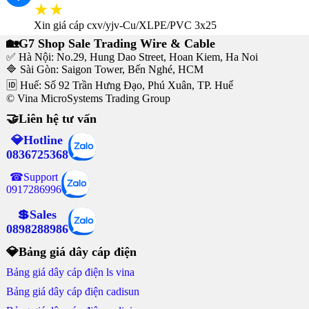
★★
Xin giá cáp cxv/yjv-Cu/XLPE/PVC 3x25
🏡G7 Shop Sale Trading Wire & Cable
✅ Hà Nội: No.29, Hung Dao Street, Hoan Kiem, Ha Noi
🔷 Sài Gòn: Saigon Tower, Bến Nghé, HCM
🆔 Huế: Số 92 Trần Hưng Đạo, Phú Xuân, TP. Huế
© Vina MicroSystems Trading Group
🤝Liên hệ tư vấn
💎Hotline
0836725368
☎Support
0917286996
💲Sales
0898288986
💎Bảng giá dây cáp điện
Bảng giá dây cáp điện ls vina
Bảng giá dây cáp điện cadisun