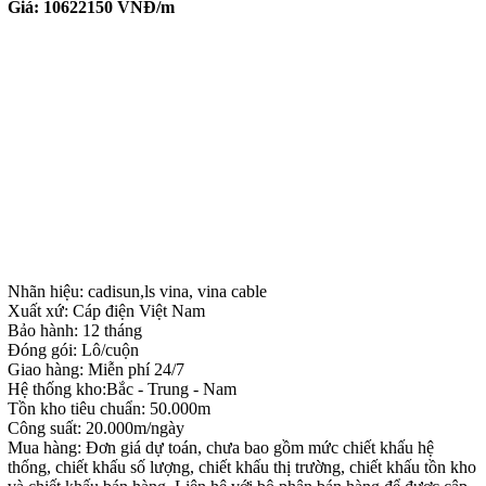
Giá:
10622150
VNĐ/m
Nhãn hiệu: cadisun,ls vina, vina cable
Xuất xứ: Cáp điện Việt Nam
Bảo hành: 12 tháng
Đóng gói: Lô/cuộn
Giao hàng: Miễn phí 24/7
Hệ thống kho:Bắc - Trung - Nam
Tồn kho tiêu chuẩn: 50.000m
Công suất: 20.000m/ngày
Mua hàng: Đơn giá dự toán, chưa bao gồm mức chiết khấu hệ
thống, chiết khấu số lượng, chiết khấu thị trường, chiết khấu tồn kho