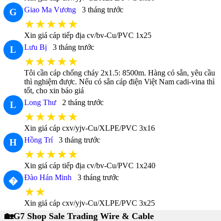
Giao Ma Vương
3 tháng trước
G
★★★★★
Xin giá cáp tiếp địa cv/bv-Cu/PVC 1x25
Lưu Bị
3 tháng trước
L
★★★★★
Tôi cần cáp chống cháy 2x1.5: 8500m. Hàng có sẵn, yêu cầu
thì nghiệm được. Nếu có sẵn cáp điện Việt Nam cadi-vina thì
tốt, cho xin báo giá
Long Thư
2 tháng trước
L
★★★★★
Xin giá cáp cxv/yjv-Cu/XLPE/PVC 3x16
Hồng Trí
3 tháng trước
H
★★★★★
Xin giá cáp tiếp địa cv/bv-Cu/PVC 1x240
Đào Hán Minh
3 tháng trước
�
★★
Xin giá cáp cxv/yjv-Cu/XLPE/PVC 3x25
🏡G7 Shop Sale Trading Wire & Cable