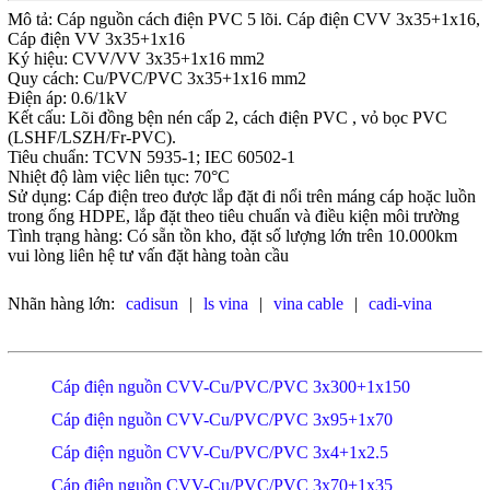
Mô tả: Cáp nguồn cách điện PVC 5 lõi. Cáp điện CVV 3x35+1x16,
Cáp điện VV 3x35+1x16
Ký hiệu: CVV/VV 3x35+1x16 mm2
Quy cách: Cu/PVC/PVC 3x35+1x16 mm2
Điện áp: 0.6/1kV
Kết cấu: Lõi đồng bện nén cấp 2, cách điện PVC , vỏ bọc PVC
(LSHF/LSZH/Fr-PVC).
Tiêu chuẩn: TCVN 5935-1; IEC 60502-1
Nhiệt độ làm việc liên tục: 70°C
Sử dụng: Cáp điện treo được lắp đặt đi nổi trên máng cáp hoặc luồn
trong ống HDPE, lắp đặt theo tiêu chuẩn và điều kiện môi trường
Tình trạng hàng: Có sẵn tồn kho, đặt số lượng lớn trên 10.000km
vui lòng liên hệ tư vấn đặt hàng toàn cầu
Nhãn hàng lớn:
cadisun
|
ls vina
|
vina cable
|
cadi-vina
Cáp điện nguồn CVV-Cu/PVC/PVC 3x300+1x150
Cáp điện nguồn CVV-Cu/PVC/PVC 3x95+1x70
Cáp điện nguồn CVV-Cu/PVC/PVC 3x4+1x2.5
Cáp điện nguồn CVV-Cu/PVC/PVC 3x70+1x35