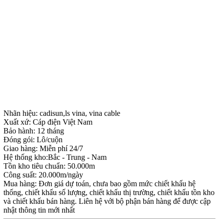
Nhãn hiệu: cadisun,ls vina, vina cable
Xuất xứ: Cáp điện Việt Nam
Bảo hành: 12 tháng
Đóng gói: Lô/cuộn
Giao hàng: Miễn phí 24/7
Hệ thống kho:Bắc - Trung - Nam
Tồn kho tiêu chuẩn: 50.000m
Công suất: 20.000m/ngày
Mua hàng: Đơn giá dự toán, chưa bao gồm mức chiết khấu hệ
thống, chiết khấu số lượng, chiết khấu thị trường, chiết khấu tồn kho
và chiết khấu bán hàng. Liên hệ với bộ phận bán hàng để được cập
nhật thông tin mới nhất