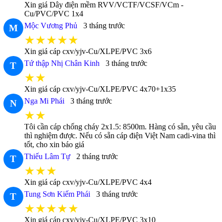
Xin giá Dây điện mềm RVV/VCTF/VCSF/VCm -
Cu/PVC/PVC 1x4
Mộc Vương Phủ
3 tháng trước
M
★★★★★
Xin giá cáp cxv/yjv-Cu/XLPE/PVC 3x6
Tứ thập Nhị Chân Kinh
3 tháng trước
T
★★
Xin giá cáp cxv/yjv-Cu/XLPE/PVC 4x70+1x35
Nga Mi Phái
3 tháng trước
N
★★
Tôi cần cáp chống cháy 2x1.5: 8500m. Hàng có sẵn, yêu cầu
thì nghiệm được. Nếu có sẵn cáp điện Việt Nam cadi-vina thì
tốt, cho xin báo giá
Thiếu Lâm Tự
2 tháng trước
T
★★★
Xin giá cáp cxv/yjv-Cu/XLPE/PVC 4x4
Tung Sơn Kiếm Phái
3 tháng trước
T
★★★★★
Xin giá cáp cxv/yjv-Cu/XLPE/PVC 3x10