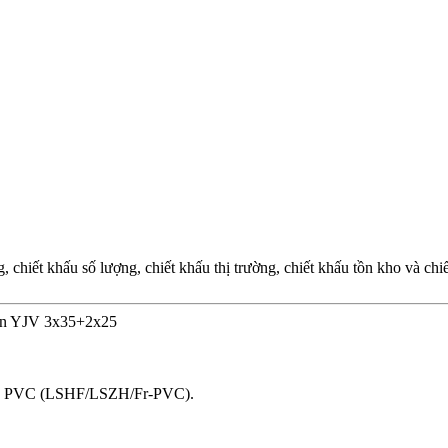
chiết khấu số lượng, chiết khấu thị trường, chiết khấu tồn kho và ch
iện YJV 3x35+2x25
bọc PVC (LSHF/LSZH/Fr-PVC).