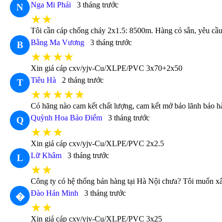
Nga Mi Phái
3 tháng trước
N
★★
Tôi cần cáp chống cháy 2x1.5: 8500m. Hàng có sẵn, yêu cầu t
Bằng Ma Vương
3 tháng trước
B
★★★★
Xin giá cáp cxv/yjv-Cu/XLPE/PVC 3x70+2x50
Tiêu Hà
2 tháng trước
T
★★★★★
Có hãng nào cam kết chất lượng, cam kết mở bảo lãnh bảo 
Quỳnh Hoa Bảo Điểm
3 tháng trước
Q
★★★
Xin giá cáp cxv/yjv-Cu/XLPE/PVC 2x2.5
Lữ Khâm
3 tháng trước
L
★★
Công ty có hệ thống bán hàng tại Hà Nội chưa? Tôi muốn xâ
Đào Hán Minh
3 tháng trước
�
★★
Xin giá cáp cxv/yjv-Cu/XLPE/PVC 3x25