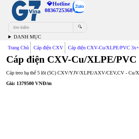
💎Hotline
0836725368
🔍
DANH MỤC
Trang Chủ
Cáp điện CXV
Cáp điện CXV-Cu/XLPE/PVC 3x+
Cáp điện CXV-Cu/XLPE/PVC 
Cáp treo hạ thế 5 lõi (5C) CXV/YJV/XLPE/AXV/CEV,CV - Cu/XLP
Giá:
1379500
VNĐ/m