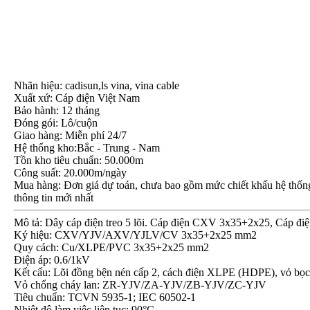
Nhãn hiệu: cadisun,ls vina, vina cable
Xuất xứ: Cáp điện Việt Nam
Bảo hành: 12 tháng
Đóng gói: Lô/cuộn
Giao hàng: Miễn phí 24/7
Hệ thống kho:Bắc - Trung - Nam
Tồn kho tiêu chuẩn: 50.000m
Công suất: 20.000m/ngày
Mua hàng: Đơn giá dự toán, chưa bao gồm mức chiết khấu hệ thống, 
thông tin mới nhất
Mô tả: Dây cáp điện treo 5 lõi. Cáp điện CXV 3x35+2x25, Cáp đ
Ký hiệu: CXV/YJV/AXV/YJLV/CV 3x35+2x25 mm2
Quy cách: Cu/XLPE/PVC 3x35+2x25 mm2
Điện áp: 0.6/1kV
Kết cấu: Lõi đồng bện nén cấp 2, cách điện XLPE (HDPE), vỏ 
Vỏ chống cháy lan: ZR-YJV/ZA-YJV/ZB-YJV/ZC-YJV
Tiêu chuẩn: TCVN 5935-1; IEC 60502-1
Nhiệt độ làm việc liên tục: 90°C