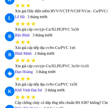
★★★
Xin giá Dây điện mềm RVV/VCTF/VCSF/VCm - Cu/PVC
Lê Hà
3 tháng trước
L
★★★★
Xin giá cáp cxv/yjv-Cu/XLPE/PVC 5x50
Bảo Bình
3 tháng trước
B
★★★
Xin giá cáp tiếp địa cv/bv-Cu/PVC 1x6
Bình Minh
2 tháng trước
B
★★★★
Xin giá cáp cxv/yjv-Cu/XLPE/PVC 3x16+1x10
Đạo Hoàng
3 tháng trước
�
★★★
Xin giá cáp tiếp địa cv/bv-Cu/PVC 1x50
Khô Vinh Đại Sư
3 tháng trước
K
★★★★
Cáp chống cháy có đáp ứng tiêu chuẩn BS 6387 không? Cho t