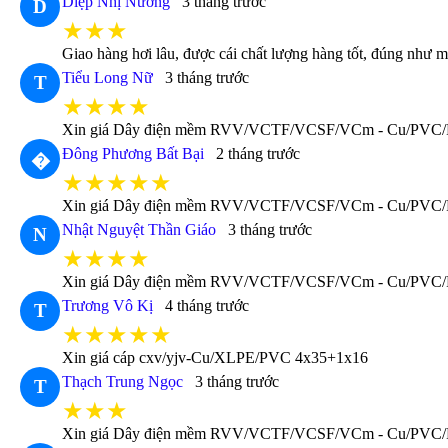
Diệp Nhị Nương
3 tháng trước
D
★★★
Giao hàng hơi lâu, được cái chất lượng hàng tốt, đúng như m
Tiểu Long Nữ
3 tháng trước
T
★★★★
Xin giá Dây điện mềm RVV/VCTF/VCSF/VCm - Cu/PVC/
Đông Phương Bất Bại
2 tháng trước
�
★★★★★
Xin giá Dây điện mềm RVV/VCTF/VCSF/VCm - Cu/PVC
Nhật Nguyệt Thần Giáo
3 tháng trước
N
★★★★
Xin giá Dây điện mềm RVV/VCTF/VCSF/VCm - Cu/PVC
Trương Vô Kị
4 tháng trước
T
★★★★★
Xin giá cáp cxv/yjv-Cu/XLPE/PVC 4x35+1x16
Thạch Trung Ngọc
3 tháng trước
T
★★★
Xin giá Dây điện mềm RVV/VCTF/VCSF/VCm - Cu/PVC/