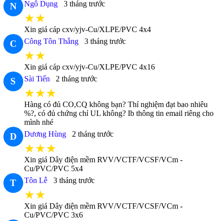
Ngô Dụng
3 tháng trước
N
★★
Xin giá cáp cxv/yjv-Cu/XLPE/PVC 4x4
Công Tôn Thắng
3 tháng trước
C
★★
Xin giá cáp cxv/yjv-Cu/XLPE/PVC 4x16
Sài Tiến
2 tháng trước
S
★★★
Hàng có đủ CO,CQ không bạn? Thí nghiệm đạt bao nhiêu
%?, có đủ chứng chỉ UL không? Ib thông tin email riêng cho
mình nhé
Dương Hùng
2 tháng trước
D
★★★
Xin giá Dây điện mềm RVV/VCTF/VCSF/VCm -
Cu/PVC/PVC 5x4
Tôn Lễ
3 tháng trước
T
★★
Xin giá Dây điện mềm RVV/VCTF/VCSF/VCm -
Cu/PVC/PVC 3x6