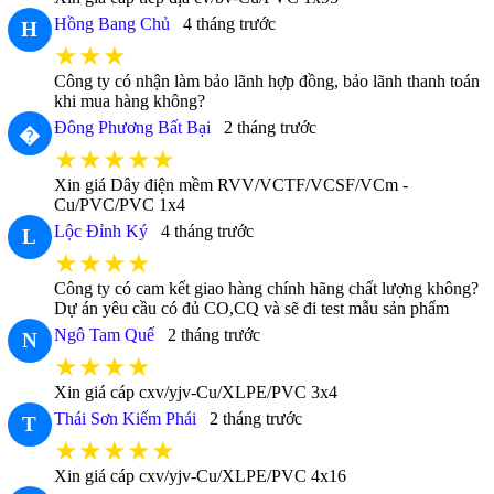
Hồng Bang Chủ
4 tháng trước
H
★★★
Công ty có nhận làm bảo lãnh hợp đồng, bảo lãnh thanh toán
khi mua hàng không?
Đông Phương Bất Bại
2 tháng trước
�
★★★★★
Xin giá Dây điện mềm RVV/VCTF/VCSF/VCm -
Cu/PVC/PVC 1x4
Lộc Đỉnh Ký
4 tháng trước
L
★★★★
Công ty có cam kết giao hàng chính hãng chất lượng không?
Dự án yêu cầu có đủ CO,CQ và sẽ đi test mẫu sản phẩm
Ngô Tam Quế
2 tháng trước
N
★★★★
Xin giá cáp cxv/yjv-Cu/XLPE/PVC 3x4
Thái Sơn Kiếm Phái
2 tháng trước
T
★★★★★
Xin giá cáp cxv/yjv-Cu/XLPE/PVC 4x16