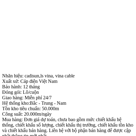
Nhãn hiệu: cadisun,ls vina, vina cable
Xuất xứ: Cáp điện Việt Nam
Bảo hành: 12 tháng
Đóng gói: Lô/cuộn
Giao hàng: Miễn phí 24/7
Hệ thống kho:Bắc - Trung - Nam
Tồn kho tiêu chuẩn: 50.000m
Công suất: 20.000m/ngày
Mua hàng: Đơn giá dự toán, chưa bao gồm mức chiết khấu hệ
thống, chiết khấu số lượng, chiết khấu thị trường, chiết khấu tồn kho
và chiết khấu bán hàng. Liên hệ với bộ phận bán hàng để được cập
nhật thông tin mới nhất