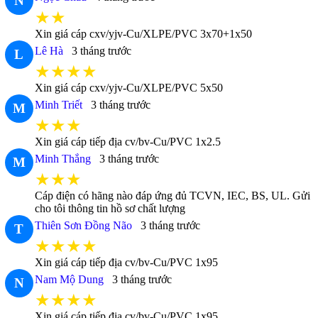
N
★★
Xin giá cáp cxv/yjv-Cu/XLPE/PVC 3x70+1x50
Lê Hà
3 tháng trước
L
★★★★
Xin giá cáp cxv/yjv-Cu/XLPE/PVC 5x50
Minh Triết
3 tháng trước
M
★★★
Xin giá cáp tiếp địa cv/bv-Cu/PVC 1x2.5
Minh Thắng
3 tháng trước
M
★★★
Cáp điện có hãng nào đáp ứng đủ TCVN, IEC, BS, UL. Gửi
cho tôi thông tin hồ sơ chất lượng
Thiên Sơn Đồng Não
3 tháng trước
T
★★★★
Xin giá cáp tiếp địa cv/bv-Cu/PVC 1x95
Nam Mộ Dung
3 tháng trước
N
★★★★
Xin giá cáp tiếp địa cv/bv-Cu/PVC 1x95