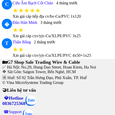
Cửu Âm Bạch Cốt Chảo
4 tháng trước
C
★★★★★
Xin giá cáp tiếp địa cv/bv-Cu/PVC 1x120
Đào Hán Minh
3 tháng trước
�
★★
Xin giá cáp cxv/yjv-Cu/XLPE/PVC 3x25
Thân Bằng
2 tháng trước
T
★★
Xin giá cáp cxv/yjv-Cu/XLPE/PVC 4x50+1x25
🏡G7 Shop Sale Trading Wire & Cable
✅ Hà Nội: No.29, Hung Dao Street, Hoan Kiem, Ha Noi
🔷 Sài Gòn: Saigon Tower, Bến Nghé, HCM
🆔 Huế: Số 92 Trần Hưng Đạo, Phú Xuân, TP. Huế
© Vina MicroSystems Trading Group
🤝Liên hệ tư vấn
💎Hotline
0836725368
☎Support