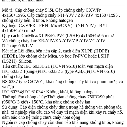
Mô tả: Cáp chống cháy 5 lõi. Cáp chống cháy CXV/Fr
4x150+1x95, Cáp chống cháy NH-YJV / ZR-YJV 4x150+1x95 ,
chống cháy bén, ít khói, không halogen
Ký hiệu: CXV/FR - FRN- Mica/CXV) - (NH-YJV) - BYJ
4x150+1x95 mm2
Quy cách: Cu/Mica/XLPE/Fr-PVC(LSHF) 4x150+1x95 mm2
Vỏ chống cháy lan: ZR-YJV/ZA-YJV/ZB-YJV/ZC-YJV
Điện áp: 0.6/1kV
Kết cấu: Lõi đồng bện nén cấp 2, cách điện XLPE (HDPE)
(HDPE), lớp chống cháy Mica, vỏ bọc Fr-PVC hoặc LSHF
(LSZH), Silicon.
Tiêu chuẩn: IEC 60331-21 (TCVN 9618) toàn vẹn mạch điện
IEC 60332-1(single)/IEC 60332-3 (type A,B,C)/(TCVN 6610)
chống cháy lan
BS 6387 type C/CWZ , khả năng chống cháy khi có phun nước, có
va đập
IEC 60754;IEC 61034 : Không khói, không halogen
Thử nghiệm chống cháy:Thời gian chống cháy 750°C/90 phút
(950°C/ 3 giờ) - 150°C, khả năng chống cháy lan
Sử dụng: Cáp điện chống cháy dùng trong hệ thống văn phòng tòa
nhà, xí nghiệp yêu cầu cao về duy trì mạch điện khi xảy ra cháy nổ,
đảm bảo cho hệ thống chữa cháy hoạt động
Ngoài ra cáp chống cháy còn đảm bảo khả năng không khói, không