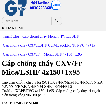
💎Hotline
0836725368
🔍
DANH MỤC
Trang Chủ
Cáp chống cháy Mica/Fr-PVC/LSHF
Cáp chống cháy CXV/LSHF-Cu/Mica/XLPE/Fr-PVC 4x+1x
Cáp chống cháy CXV/Fr - Mica/LSHF 4x150+1x95
Cáp chống cháy CXV/Fr -
Mica/LSHF 4x150+1x95
Cáp điện chống cháy 5 lõi (5C) CXV/FR/Mica/FRT/FRN/FSN/ZA-
YJV/ZC/ZR/ZB/NH/BYJ/LSHF/LSZH/FRLS -
Cu/Mica/XLPE/PVC 4x150+1x95. Cáp chống cháy duy trì mạch
điện trong vòng 90-180 phút
Giá:
19175050
VNĐ/m