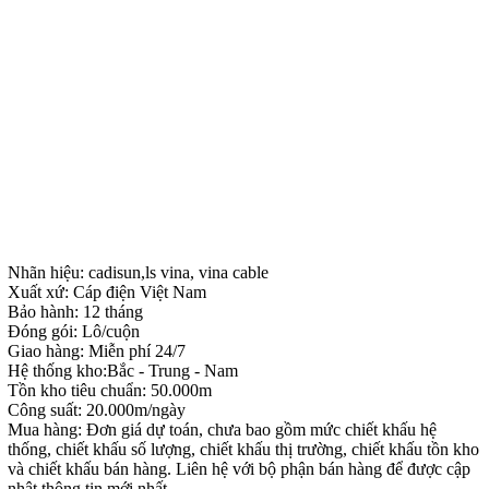
Nhãn hiệu: cadisun,ls vina, vina cable
Xuất xứ: Cáp điện Việt Nam
Bảo hành: 12 tháng
Đóng gói: Lô/cuộn
Giao hàng: Miễn phí 24/7
Hệ thống kho:Bắc - Trung - Nam
Tồn kho tiêu chuẩn: 50.000m
Công suất: 20.000m/ngày
Mua hàng: Đơn giá dự toán, chưa bao gồm mức chiết khấu hệ
thống, chiết khấu số lượng, chiết khấu thị trường, chiết khấu tồn kho
và chiết khấu bán hàng. Liên hệ với bộ phận bán hàng để được cập
nhật thông tin mới nhất