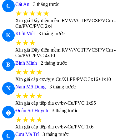
Cát An
3 tháng trước
C
★★★★★
Xin giá Dây điện mềm RVV/VCTF/VCSF/VCm -
Cu/PVC/PVC 2x4
Khôi Việt
3 tháng trước
K
★★★
Xin giá Dây điện mềm RVV/VCTF/VCSF/VCm -
Cu/PVC/PVC 4x10
Bình Minh
2 tháng trước
B
★★★★
Xin giá cáp cxv/yjv-Cu/XLPE/PVC 3x16+1x10
Nam Mộ Dung
3 tháng trước
N
★★★★
Xin giá cáp tiếp địa cv/bv-Cu/PVC 1x95
Đoàn Sư Huynh
3 tháng trước
�
★★★★
Xin giá cáp tiếp địa cv/bv-Cu/PVC 1x6
Cưu Ma Trí
3 tháng trước
C