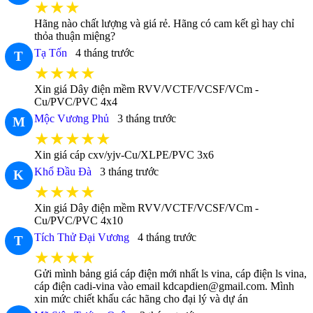
★★★
Hãng nào chất lượng và giá rẻ. Hãng có cam kết gì hay chỉ
thỏa thuận miệng?
Tạ Tốn
4 tháng trước
T
★★★★
Xin giá Dây điện mềm RVV/VCTF/VCSF/VCm -
Cu/PVC/PVC 4x4
Mộc Vương Phủ
3 tháng trước
M
★★★★★
Xin giá cáp cxv/yjv-Cu/XLPE/PVC 3x6
Khổ Đầu Đà
3 tháng trước
K
★★★★
Xin giá Dây điện mềm RVV/VCTF/VCSF/VCm -
Cu/PVC/PVC 4x10
Tích Thử Đại Vương
4 tháng trước
T
★★★★
Gửi mình bảng giá cáp điện mới nhất ls vina, cáp điện ls vina,
cáp điện cadi-vina vào email kdcapdien@gmail.com. Mình
xin mức chiết khấu các hãng cho đại lý và dự án