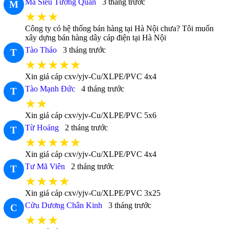
Mã Siêu Tướng Quân
3 tháng trước
M
★★★
Công ty có hệ thống bán hàng tại Hà Nội chưa? Tôi muốn
xây dựng bán hàng dây cáp điện tại Hà Nội
Tào Tháo
3 tháng trước
T
★★★★★
Xin giá cáp cxv/yjv-Cu/XLPE/PVC 4x4
Tào Mạnh Đức
4 tháng trước
T
★★
Xin giá cáp cxv/yjv-Cu/XLPE/PVC 5x6
Từ Hoảng
2 tháng trước
T
★★★★★
Xin giá cáp cxv/yjv-Cu/XLPE/PVC 4x4
Tư Mã Viên
2 tháng trước
T
★★★★
Xin giá cáp cxv/yjv-Cu/XLPE/PVC 3x25
Cửu Dương Chân Kinh
3 tháng trước
C
★★★