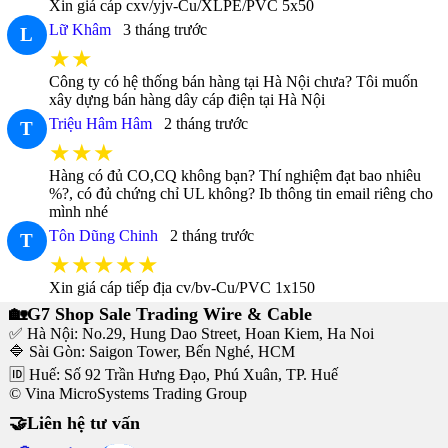
Xin giá cáp cxv/yjv-Cu/XLPE/PVC 5x50
Lữ Khâm
3 tháng trước
L
★★
Công ty có hệ thống bán hàng tại Hà Nội chưa? Tôi muốn
xây dựng bán hàng dây cáp điện tại Hà Nội
Triệu Hâm Hâm
2 tháng trước
T
★★★
Hàng có đủ CO,CQ không bạn? Thí nghiệm đạt bao nhiêu
%?, có đủ chứng chỉ UL không? Ib thông tin email riêng cho
mình nhé
Tôn Dũng Chinh
2 tháng trước
T
★★★★★
Xin giá cáp tiếp địa cv/bv-Cu/PVC 1x150
🏡G7 Shop Sale Trading Wire & Cable
✅ Hà Nội: No.29, Hung Dao Street, Hoan Kiem, Ha Noi
🔷 Sài Gòn: Saigon Tower, Bến Nghé, HCM
🆔 Huế: Số 92 Trần Hưng Đạo, Phú Xuân, TP. Huế
© Vina MicroSystems Trading Group
🤝Liên hệ tư vấn