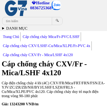
💎Hotline
0836725368
🔍
DANH MỤC
Trang Chủ
Cáp chống cháy Mica/Fr-PVC/LSHF
Cáp chống cháy CXV/LSHF-Cu/Mica/XLPE/Fr-PVC 4x
Cáp chống cháy CXV/Fr - Mica/LSHF 4x120
Cáp chống cháy CXV/Fr -
Mica/LSHF 4x120
Cáp điện chống cháy 4 lõi (4C) CXV/FR/Mica/FRT/FRN/FSN/ZA-
YJV/ZC/ZR/ZB/NH/BYJ/LSHF/LSZH/FRLS -
Cu/Mica/XLPE/PVC 4x120. Cáp chống cháy duy trì mạch điện
trong vòng 90-180 phút
Giá:
13243200
VNĐ/m