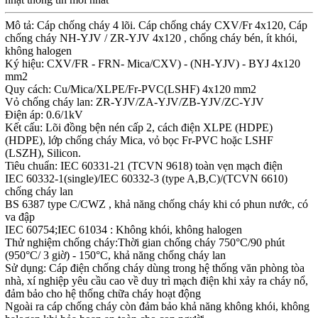
Mô tả: Cáp chống cháy 4 lõi. Cáp chống cháy CXV/Fr 4x120, Cáp
chống cháy NH-YJV / ZR-YJV 4x120 , chống cháy bén, ít khói,
không halogen
Ký hiệu: CXV/FR - FRN- Mica/CXV) - (NH-YJV) - BYJ 4x120
mm2
Quy cách: Cu/Mica/XLPE/Fr-PVC(LSHF) 4x120 mm2
Vỏ chống cháy lan: ZR-YJV/ZA-YJV/ZB-YJV/ZC-YJV
Điện áp: 0.6/1kV
Kết cấu: Lõi đồng bện nén cấp 2, cách điện XLPE (HDPE)
(HDPE), lớp chống cháy Mica, vỏ bọc Fr-PVC hoặc LSHF
(LSZH), Silicon.
Tiêu chuẩn: IEC 60331-21 (TCVN 9618) toàn vẹn mạch điện
IEC 60332-1(single)/IEC 60332-3 (type A,B,C)/(TCVN 6610)
chống cháy lan
BS 6387 type C/CWZ , khả năng chống cháy khi có phun nước, có
va đập
IEC 60754;IEC 61034 : Không khói, không halogen
Thử nghiệm chống cháy:Thời gian chống cháy 750°C/90 phút
(950°C/ 3 giờ) - 150°C, khả năng chống cháy lan
Sử dụng: Cáp điện chống cháy dùng trong hệ thống văn phòng tòa
nhà, xí nghiệp yêu cầu cao về duy trì mạch điện khi xảy ra cháy nổ,
đảm bảo cho hệ thống chữa cháy hoạt động
Ngoài ra cáp chống cháy còn đảm bảo khả năng không khói, không