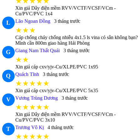
★★★★★
Xin giá Dây điện mềm RVV/VCTF/VCSF/VCm -
Cu/PVC/PVC 1x4
Lão Ngoan Đồng
3 tháng trước
L
★★★
Cáp chống cháy chống nhiễu 4x1.5 ls vina có sẵn không bạn?
Mình cần 800m giao hàng Hải Phòng
Giang Nam Thất Quái
3 tháng trước
G
★★
Xin giá cáp cxv/yjv-Cu/XLPE/PVC 1x95
Quách Tĩnh
3 tháng trước
Q
★★★★★
Xin giá cáp cxv/yjv-Cu/XLPE/PVC 5x35
Vương Trùng Dương
3 tháng trước
V
★★★★★
Xin giá Dây điện mềm RVV/VCTF/VCSF/VCm -
Cu/PVC/PVC 3x10
Trương Vô Kị
4 tháng trước
T
★★★★★