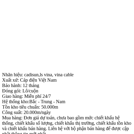
Nhãn hiệu: cadisun,ls vina, vina cable
Xuất xứ: Cáp điện Việt Nam
Bảo hành: 12 tháng
Đóng gói: Lô/cuộn
Giao hàng: Miễn phí 24/7
Hệ thống kho:Bắc - Trung - Nam
Tồn kho tiêu chuẩn: 50.000m
Công suất: 20.000m/ngày
Mua hàng: Đơn giá dự toán, chưa bao gồm mức chiết khấu hệ
thống, chiết khấu số lượng, chiết khấu thị trường, chiết khấu tồn kho
và chiết khấu bán hàng. Liên hệ với bộ phận bán hàng để được cập
nhật thông tin mới nhất