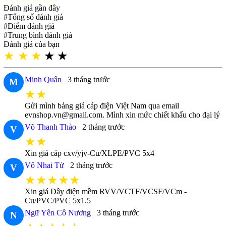
Đánh giá gần đây
#Tổng số đánh giá
#Điểm đánh giá
#Trung bình đánh giá
Đánh giá của bạn
★
★
★
★
★
Minh Quân
3 tháng trước
M
★★
Gửi mình bảng giá cáp điện Việt Nam qua email
evnshop.vn@gmail.com. Mình xin mức chiết khấu cho đại lý
Võ Thanh Thảo
2 tháng trước
V
★★
Xin giá cáp cxv/yjv-Cu/XLPE/PVC 5x4
Vô Nhai Tử
2 tháng trước
V
★★★★★
Xin giá Dây điện mềm RVV/VCTF/VCSF/VCm -
Cu/PVC/PVC 5x1.5
Ngữ Yên Cô Nương
3 tháng trước
N