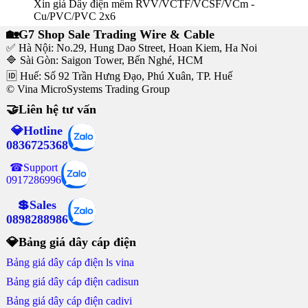
Xin giá Dây điện mềm RVV/VCTF/VCSF/VCm -
Cu/PVC/PVC 2x6
🏡G7 Shop Sale Trading Wire & Cable
✅ Hà Nội: No.29, Hung Dao Street, Hoan Kiem, Ha Noi
🔷 Sài Gòn: Saigon Tower, Bến Nghé, HCM
🆔 Huế: Số 92 Trần Hưng Đạo, Phú Xuân, TP. Huế
© Vina MicroSystems Trading Group
🤝Liên hệ tư vấn
💎Hotline
0836725368
☎Support
0917286996
💲Sales
0898288986
💎Bảng giá dây cáp điện
Bảng giá dây cáp điện ls vina
Bảng giá dây cáp điện cadisun
Bảng giá dây cáp điện cadivi