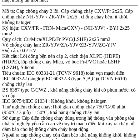
Mô tả: Cáp chống cháy 2 lõi. Cáp chống cháy CXV/Fr 2x25, Cáp
chống cháy NH-YJV / ZR-YJV 2x25 , chống cháy bén, ít khói,
không halogen
Ký hiệu: CXV/FR - FRN- Mica/CXV) - (NH-YJV) - BYJ 2x25
mm2
Quy cách: Cu/Mica/XLPE/Fr-PVC(LSHF) 2x25 mm2
Vỏ chống cháy lan: ZR-YJV/ZA-YJV/ZB-YJV/ZC-YJV
Điện áp: 0.6/1kV
Kết cấu: Lõi đồng bện nén cấp 2, cách điện XLPE (HDPE)
(HDPE), lớp chống cháy Mica, vỏ bọc Fr-PVC hoặc LSHF
(LSZH), Silicon.
Tiêu chuẩn: IEC 60331-21 (TCVN 9618) toàn vẹn mạch điện
IEC 60332-1(single)/IEC 60332-3 (type A,B,C)/(TCVN 6610)
chống cháy lan
BS 6387 type C/CWZ , khả năng chống cháy khi có phun nước, có
va đập
IEC 60754;IEC 61034 : Không khói, không halogen
Thử nghiệm chống cháy:Thời gian chống cháy 750°C/90 phút
(950°C/ 3 giờ) - 150°C, khả năng chống cháy lan
Sử dụng: Cáp điện chống cháy dùng trong hệ thống văn phòng tòa
nhà, xí nghiệp yêu cầu cao về duy trì mạch điện khi xảy ra cháy nổ,
đảm bảo cho hệ thống chữa cháy hoạt động
Ngoài ra cáp chống cháy còn đảm bảo khả năng không khói, không