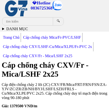
💎Hotline
0836725368
🔍
DANH MỤC
Trang Chủ
Cáp chống cháy Mica/Fr-PVC/LSHF
Cáp chống cháy CXV/LSHF-Cu/Mica/XLPE/Fr-PVC 2x
Cáp chống cháy CXV/Fr - Mica/LSHF 2x25
Cáp chống cháy CXV/Fr -
Mica/LSHF 2x25
Cáp điện chống cháy 2 lõi (2C) CXV/FR/Mica/FRT/FRN/FSN/ZA-
YJV/ZC/ZR/ZB/NH/BYJ/LSHF/LSZH/FRLS -
Cu/Mica/XLPE/PVC 2x25. Cáp chống cháy duy trì mạch điện trong
vòng 90-180 phút
Giá:
1379500
VNĐ/m