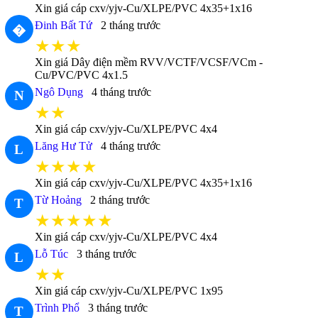
Xin giá cáp cxv/yjv-Cu/XLPE/PVC 4x35+1x16
Đinh Bất Tứ
2 tháng trước
�
★★★
Xin giá Dây điện mềm RVV/VCTF/VCSF/VCm -
Cu/PVC/PVC 4x1.5
Ngô Dụng
4 tháng trước
N
★★
Xin giá cáp cxv/yjv-Cu/XLPE/PVC 4x4
Lăng Hư Tử
4 tháng trước
L
★★★★
Xin giá cáp cxv/yjv-Cu/XLPE/PVC 4x35+1x16
Từ Hoảng
2 tháng trước
T
★★★★★
Xin giá cáp cxv/yjv-Cu/XLPE/PVC 4x4
Lỗ Túc
3 tháng trước
L
★★
Xin giá cáp cxv/yjv-Cu/XLPE/PVC 1x95
Trình Phổ
3 tháng trước
T