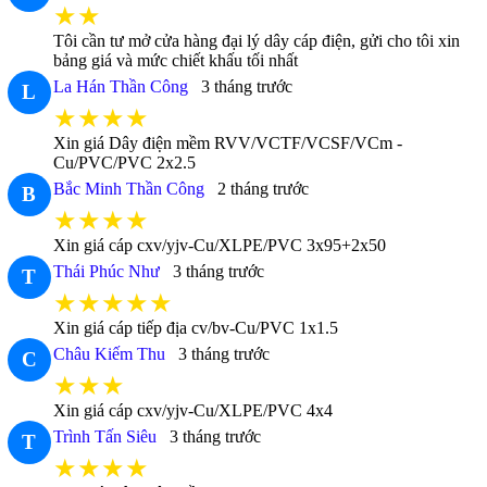
★★
Tôi cần tư mở cửa hàng đại lý dây cáp điện, gửi cho tôi xin
bảng giá và mức chiết khấu tối nhất
La Hán Thần Công
3 tháng trước
L
★★★★
Xin giá Dây điện mềm RVV/VCTF/VCSF/VCm -
Cu/PVC/PVC 2x2.5
Bắc Minh Thần Công
2 tháng trước
B
★★★★
Xin giá cáp cxv/yjv-Cu/XLPE/PVC 3x95+2x50
Thái Phúc Như
3 tháng trước
T
★★★★★
Xin giá cáp tiếp địa cv/bv-Cu/PVC 1x1.5
Châu Kiếm Thu
3 tháng trước
C
★★★
Xin giá cáp cxv/yjv-Cu/XLPE/PVC 4x4
Trình Tấn Siêu
3 tháng trước
T
★★★★