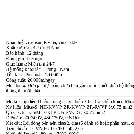
Nhãn hiệu: cadisun,ls vina, vina cable
Xuất xứ: Cáp điện Việt Nam
Bảo hành: 12 tháng
Đóng gói: Lô/cuộn
Giao hàng: Miễn phí 24/7
Hệ thống kho:Bắc - Trung - Nam
Tồn kho tiêu chuẩn: 50.000m
Công suất: 20.000m/ngày
Mua hàng: Đơn giá dự toán, chưa bao gồm mức chiết khấu hệ thống, 
thông tin mới nhất
Mô tả: Cáp điều khiển chống cháy nhiễu 3 lõi. Cáp điều khiển Mic
Ký hiệu: Mica-S, NH-KVVP, ZR-KVVP, ZR-RVVP 3x0.75 mm2
Quy cách: - Cu/Mica/XLPE/Fr-PVC-S 3x0.75 mm2
Điện áp: 300/500V, 450/750V, 0.6/1kV
Kết cấu: Lõi đồng bện nén class2, class5 đánh số hoặc phân màu
Tiêu chuẩn: TCVN 6610-7/IEC 60227-7
Nhiệt độ làm việc liên tục: 70°C, 90°C