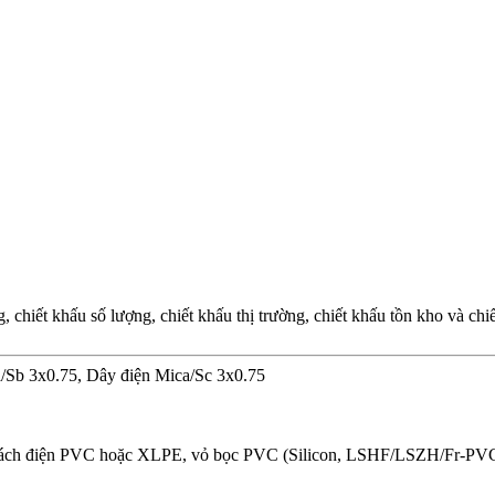
chiết khấu số lượng, chiết khấu thị trường, chiết khấu tồn kho và ch
a/Sb 3x0.75, Dây điện Mica/Sc 3x0.75
, cách điện PVC hoặc XLPE, vỏ bọc PVC (Silicon, LSHF/LSZH/Fr-PVC)