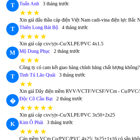
Tuấn Anh
3 tháng trước
T
★★★
Xin giá đấu thầu cáp điện Việt Nam cadi-vina điện lực Bắc 
Thiên Long Bát Bộ
4 tháng trước
T
★★★★
Xin giá cáp cxv/yjv-Cu/XLPE/PVC 4x1.5
Mộ Dung Phục
2 tháng trước
M
★★★
Công ty có cam kết giao hàng chính hãng chất lượng không
Tinh Tú Lão Quái
3 tháng trước
T
★★
Xin giá Dây điện mềm RVV/VCTF/VCSF/VCm - Cu/PVC/
Độc Cô Cầu Bại
2 tháng trước
�
★★★★★
Xin giá cáp cxv/yjv-Cu/XLPE/PVC 3x50+2x25
Kim Ô Phái
3 tháng trước
K
★★★★
Cáp mềm VCm Cu/PVC/PVC 4x25; 3x25+1x16 có sẵn không b