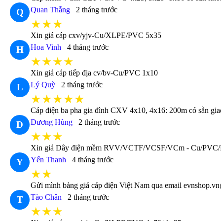
Quan Thắng
2 tháng trước
Q
★★★
Xin giá cáp cxv/yjv-Cu/XLPE/PVC 5x35
Hoa Vinh
4 tháng trước
H
★★★★
Xin giá cáp tiếp địa cv/bv-Cu/PVC 1x10
Lý Quỳ
2 tháng trước
L
★★★★★
Cáp điện ba pha gia đình CXV 4x10, 4x16: 200m có sẵn gia
Dương Hùng
2 tháng trước
D
★★★
Xin giá Dây điện mềm RVV/VCTF/VCSF/VCm - Cu/PVC
Yến Thanh
4 tháng trước
Y
★★
Gửi mình bảng giá cáp điện Việt Nam qua email evnshop.vn
Tào Chân
2 tháng trước
T
★★★