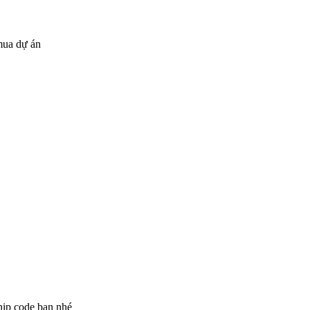
mua dự án
ip code bạn nhé