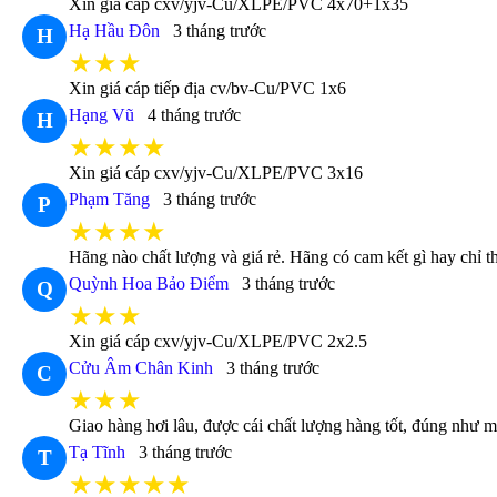
Xin giá cáp cxv/yjv-Cu/XLPE/PVC 4x70+1x35
Hạ Hầu Đôn
3 tháng trước
H
★★★
Xin giá cáp tiếp địa cv/bv-Cu/PVC 1x6
Hạng Vũ
4 tháng trước
H
★★★★
Xin giá cáp cxv/yjv-Cu/XLPE/PVC 3x16
Phạm Tăng
3 tháng trước
P
★★★★
Hãng nào chất lượng và giá rẻ. Hãng có cam kết gì hay chỉ 
Quỳnh Hoa Bảo Điểm
3 tháng trước
Q
★★★
Xin giá cáp cxv/yjv-Cu/XLPE/PVC 2x2.5
Cửu Âm Chân Kinh
3 tháng trước
C
★★★
Giao hàng hơi lâu, được cái chất lượng hàng tốt, đúng như m
Tạ Tĩnh
3 tháng trước
T
★★★★★